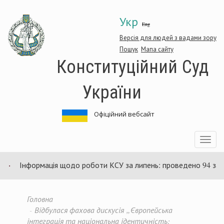
Перейти
Укр
до
Eng
основного
матеріалу
Версія для людей з вадами зору
Пошук
Мапа сайту
Конституційний Суд
України
Офіційний вебсайт
Toggle
navigatio
нформація щодо роботи КСУ за липень: проведено 94 засідання т
Головна
Відбулася фахова дискусія „Європейська
інтеграція та національна ідентичність: