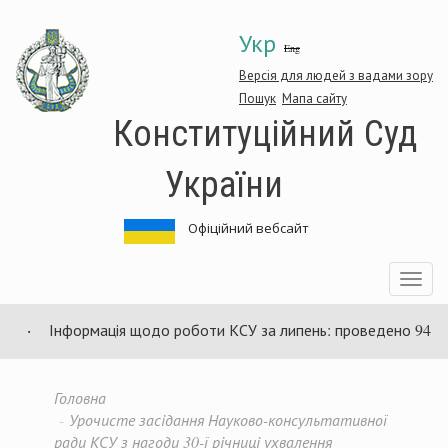
Перейти
Укр
до
Eng
основного
матеріалу
Версія для людей з вадами зору
Пошук
Мапа сайту
Конституційний Суд
України
Офіційний вебсайт
Toggle
navigatio
Інформація щодо роботи КСУ за липень: проведено 94 засіданн
Головна
Урочисте засідання Науково-консультативної
ради КСУ з нагоди 30-ї річниці ухвалення