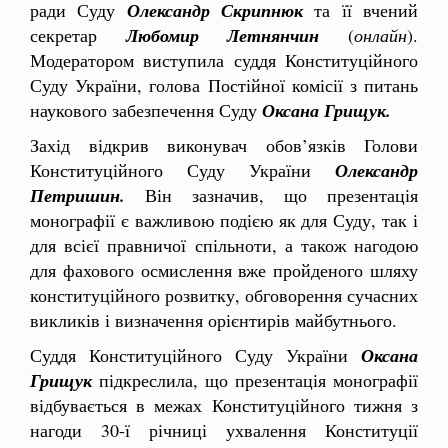
ради Суду
Олександр Скрипнюк
та її вчений
секретар
Любомир Летнянчин
(
онлайн
).
Модератором виступила суддя Конституційного
Суду України, голова Постійної комісії з питань
наукового забезпечення Суду
Оксана Грищук.
Захід відкрив виконувач обов’язків Голови
Конституційного Суду України
Олександр
Петришин.
Він зазначив, що презентація
монографії є важливою подією як для Суду, так і
для всієї правничої спільноти, а також нагодою
для фахового осмислення вже пройденого шляху
конституційного розвитку, обговорення сучасних
викликів і визначення орієнтирів майбутнього.
Суддя Конституційного Суду України
Оксана
Грищук
підкреслила, що презентація монографії
відбувається в межах Конституційного тижня з
нагоди 30-ї річниці ухвалення Конституції