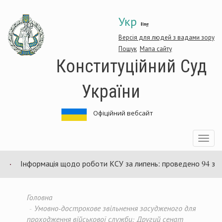
Перейти
Укр
до
Eng
основного
матеріалу
Версія для людей з вадами зору
Пошук
Мапа сайту
Конституційний Суд
України
Офіційний вебсайт
Toggle
navigatio
Інформація щодо роботи КСУ за липень: проведено 94 засіданн
Головна
Умовно-дострокове звільнення засудженого для
проходження військової служби: Другий сенат