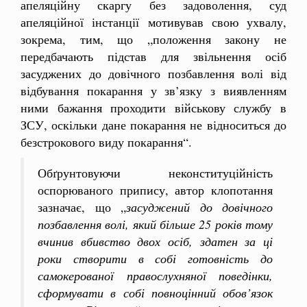
апеляційну скаргу без задоволення, суд
апеляційної інстанції мотивував свою ухвалу,
зокрема, тим, що „положення закону не
передбачають підстав для звільнення осіб
засуджених до довічного позбавлення волі від
відбування покарання у зв’язку з виявленням
ними бажання проходити військову службу в
ЗСУ, оскільки дане покарання не відноситься до
безстрокового виду покарання“.
Обґрунтовуючи неконституційність
оспорюваного припису, автор клопотання
зазначає, що „
засуджений до довічного
позбавлення волі, який більше 25 років тому
вчинив вбивство двох осіб, здатен за ці
роки створити в собі готовність до
самокерованої правослухняної поведінки,
сформувати в собі повноцінний обов’язок