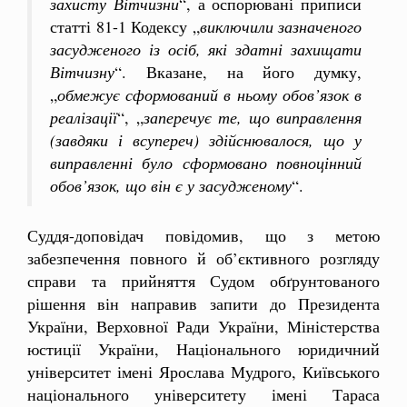
захисту Вітчизни
“, а оспорювані приписи
статті 81-1 Кодексу „
виключили зазначеного
засудженого із осіб, які здатні захищати
Вітчизну
“. Вказане, на його думку,
„
обмежує сформований в ньому обов’язок в
реалізації
“, „
заперечує те, що виправлення
(завдяки і всупереч) здійснювалося, що у
виправленні було сформовано повноцінний
обов’язок, що він є у засудженому
“.
Суддя-доповідач повідомив, що з метою
забезпечення повного й об’єктивного розгляду
справи та прийняття Судом обґрунтованого
рішення він направив запити до Президента
України, Верховної Ради України, Міністерства
юстиції України, Національного юридичний
університет імені Ярослава Мудрого, Київського
національного університету імені Тараса