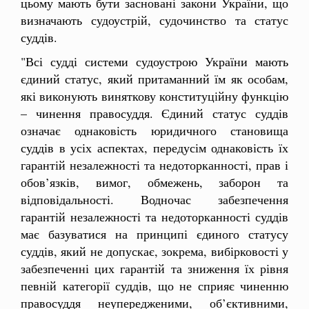
цьому мають бути засновані закони України, що
визначають судоустрій, судочинство та статус
суддів.
"Всі судді системи судоустрою України мають
єдиний статус, який притаманний їм як особам,
які виконують виняткову конституційну функцію
– чинення правосуддя. Єдиний статус суддів
означає однаковість юридичного становища
суддів в усіх аспектах, передусім однаковість їх
гарантій незалежності та недоторканності, прав і
обов’язків, вимог, обмежень, заборон та
відповідальності. Водночас забезпечення
гарантій незалежності та недоторканності суддів
має базуватися на принципі єдиного статусу
суддів, який не допускає, зокрема, вибірковості у
забезпеченні цих гарантій та зниження їх рівня
певній категорії суддів, що не сприяє чиненню
правосуддя неупередженими, об’єктивними,