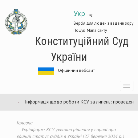
Перейти
Укр
до
Eng
основного
матеріалу
Версія для людей з вадами зору
Пошук
Мапа сайту
Конституційний Суд
України
Офіційний вебсайт
Toggle
navigatio
Інформація щодо роботи КСУ за липень: проведено 94 
Головна
Укрінформ: КСУ ухвалив рішення у справі про
єдиний статус суддів в Україні (27 березня 2024 р.)