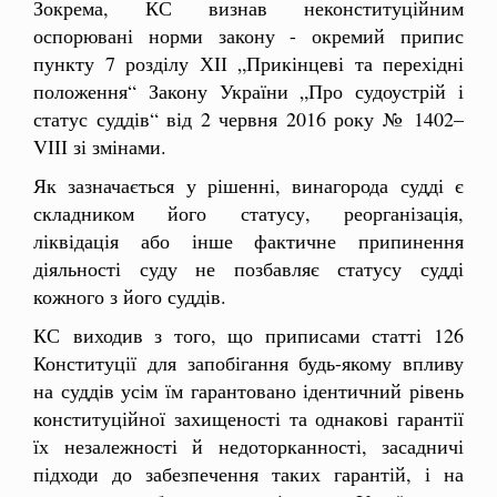
Зокрема, КС визнав неконституційним
оспорювані норми закону - окремий припис
пункту 7 розділу ХІІ „Прикінцеві та перехідні
положення“ Закону України „Про судоустрій і
статус суддів“ від 2 червня 2016 року № 1402–
VІІІ зі змінами.
Як зазначається у рішенні, винагорода судді є
складником його статусу, реорганізація,
ліквідація або інше фактичне припинення
діяльності суду не позбавляє статусу судді
кожного з його суддів.
КС
виходив з того, що приписами статті 126
Конституції для запобігання будь-якому впливу
на суддів усім їм гарантовано ідентичний рівень
конституційної захищеності та однакові гарантії
їх незалежності й недоторканності, засадничі
підходи до забезпечення таких гарантій, і на