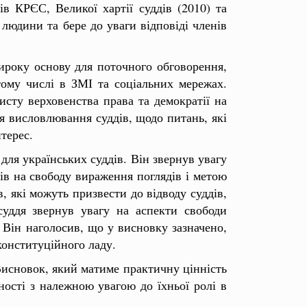
в КРЄС, Великої хартії суддів (2010) та
людини та бере до уваги відповіді членів
широку основу для поточного обговорення,
 тому числі в ЗМІ та соціальних мережах.
исту верховенства права та демократії на
я висловлювання суддів, щодо питань, які
терес.
ля українських суддів. Він звернув увагу
в на свободу вираження поглядів і метою
, які можуть призвести до відводу суддів,
суддя звернув увагу на аспекти свободи
 Він наголосив, що у висновку зазначено,
конституційного ладу.
Висновок, який матиме практичну цінність
ності з належною увагою до їхньої ролі в