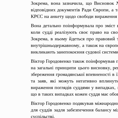
Зокрема, вона зазначила, що Висновок №
відповідних документів Ради Європи, а т
КРЄС на анкету щодо свободи вираження п
Вона детально поінформувала про зміст в
коли судді реалізують своє право на сво
Зокрема, в ньому йдеться про правовий т
внутрішньодержавному, а також на європе
викликають занепокоєння судової системи,
Віктор Городовенко також поінформував п
на загальні принципи цього висновку, р
збереження громадянської впевненості в ї
та заяв, які можуть негативно вплинут
вираження поглядів суддями у випадках, 
що в таких випадках кожен суддя має обов
Віктор Городовенко подякував міжнародни
для суддів задля забезпечення балансу м
суспільстві.