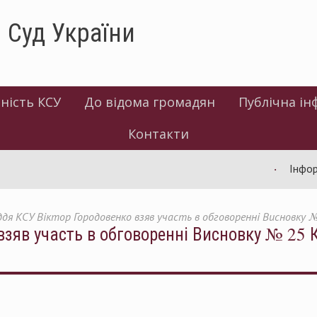
 Суд України
ність КСУ
До відома громадян
Публічна ін
Контакти
Інформація 
ддя КСУ Віктор Городовенко взяв участь в обговоренні Висновку №
взяв участь в обговоренні Висновку № 25