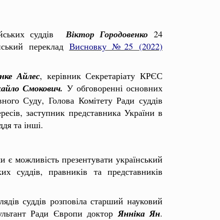
пейських суддів
Віктор Городовенко
24
їнський переклад
Висновку №25 (2022)
нке Айлес
, керівник Секретаріату КРЄС
айло Смокович.
У обговоренні основних
вного Суду, Голова Комітету Ради суддів
ересів, заступник представника України в
дя та інші.
ми є можливість презентувати український
их суддів, правників та представників
ядів суддів розповіла старший науковий
сультант Ради Європи доктор
Янніка Ян
.