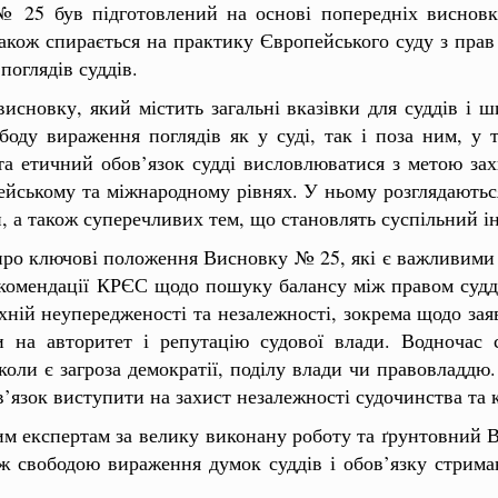
 25 був підготовлений на основі попередніх висновкі
акож спирається на практику Європейського суду з прав 
оглядів суддів.
исновку, який містить загальні вказівки для суддів і 
боду вираження поглядів як у суді, так і поза ним, у
а етичний обов’язок судді висловлюватися з метою зах
йському та міжнародному рівнях. У ньому розглядаютьс
 а також суперечливих тем, що становлять суспільний ін
ро ключові положення Висновку № 25, які є важливими д
екомендації КРЄС щодо пошуку балансу між правом судді
хній неупередженості та незалежності, зокрема щодо заяв
и на авторитет і репутацію судової влади. Водночас 
коли є загроза демократії, поділу влади чи правовладдю.
’язок виступити на захист незалежності судочинства та 
м експертам за велику виконану роботу та ґрунтовний 
іж свободою вираження думок суддів і обов’язку стрима