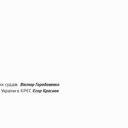
ких суддів
Віктор Городовенко
а України в КРЄС
Єгор Краснов