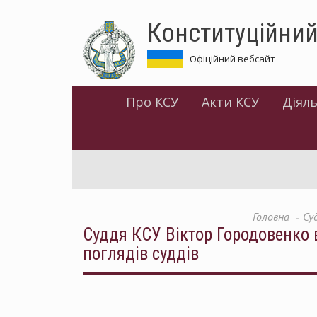
Перейти
Конституційний
до
основного
матеріалу
Офіційний вебсайт
Про КСУ
Акти КСУ
Діяль
Головна
Су
Суддя КСУ Віктор Городовенко 
поглядів суддів