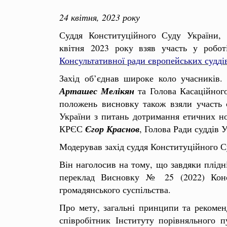
24 квітня, 2023 року
Суддя Конституційного Суду України,
квітня
2023 року взяв участь у робот
Консультативної ради європейських судді
Захід об’єднав широке коло учасників
Арташес Мелікян
та Голова Касаційног
положень висновку також взяли участь с
України з питань дотримання етичних нор
КРЄС
Єгор Краснов
, Голова Ради суддів 
Модерував захід суддя Конституційного 
Він наголосив на тому, що завдяки плідн
переклад Висновку № 25 (2022) Консул
громадянського суспільства.
Про мету, загальні принципи та рекоме
співробітник Інституту порівняльного 