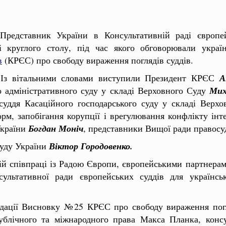
 Представник України в Консультативній раді євро
і круглого столу, під час якого обговорювали укра
в
(КРЄС) про свободу вираження поглядів суддів.
. Із вітальними словами виступили Президент КРЄС
А
о адміністративного суду у складі Верховного Суду
Мих
уддя Касаційного господарського суду у складі Верхо
м, запобігання корупції і врегулювання конфлікту інт
України
Богдан Моніч
, представники Вищої ради правосуд
Суду України
Віктор Городовенко.
ій співпраці із Радою Європи, європейськими партнера
ьтативної ради європейських суддів для українськ
ндації Висновку №25 КРЄС про свободу вираження погл
публічного та міжнародного права Макса Планка, кон