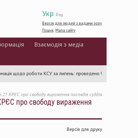
Укр
Eng
Версія для людей з вадами зору
Пошук
Мапа сайту
формація
Взаємодія з медіа
щодо роботи КСУ за липень: проведено 94 засідання та ухвалено
 25 КРЄС про свободу вираження поглядів суддів
 КРЄС про свободу вираження
Версія для друку