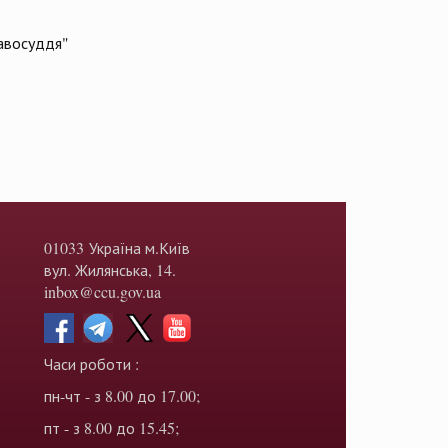
равосуддя"
01033 Україна м.Київ
вул. Жилянська, 14.
inbox@ccu.gov.ua
Часи роботи :
пн-чт - з 8.00 до 17.00;
пт - з 8.00 до 15.45;