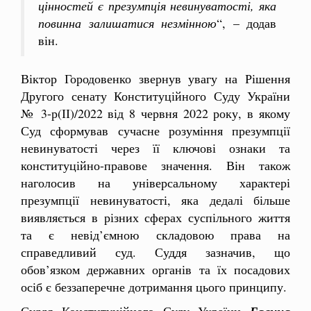
цінностей є презумпція невинуватості, яка
повинна залишатися незмінною
“, – додав
він.
Віктор Городовенко звернув увагу на Рішення
Другого сенату Конституційного Суду України
№ 3-р(ІІ)/2022
від 8 червня 2022 року, в якому
Суд сформував сучасне розуміння презумпції
невинуватості через її ключові ознаки та
конституційно-правове значення. Він також
наголосив на універсальному характері
презумпції невинуватості, яка дедалі більше
виявляється в різних сферах суспільного життя
та є невід’ємною складовою права на
справедливий суд. Суддя зазначив, що
обов’язком державних органів та їх посадових
осіб є беззаперечне дотримання цього принципу.
Суддя Конституційного Суду України