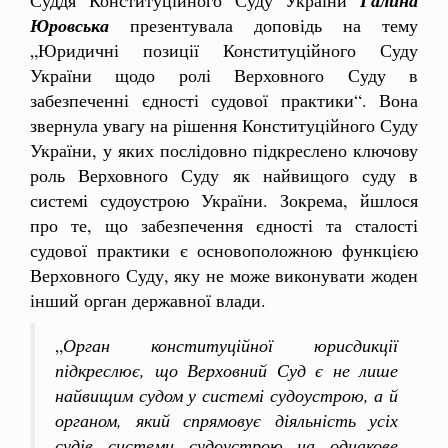
Галина
Юровська
презентувала доповідь на тему
„Юридичні позиції Конституційного Суду
України щодо ролі Верховного Суду в
забезпеченні єдності судової практики“. Вона
звернула увагу на рішення Конституційного Суду
України, у яких послідовно підкреслено ключову
роль Верховного Суду як найвищого суду в
системі судоустрою України. Зокрема, йшлося
про те, що забезпечення єдності та сталості
судової практики є основоположною функцією
Верховного Суду, яку не може виконувати жоден
інший орган державної влади.
„
Орган конституційної юрисдикції
підкреслює, що Верховний Суд є не лише
найвищим судом у системі судоустрою, а й
органом, який спрямовує діяльність усіх
судів системи судоустрою на однакове