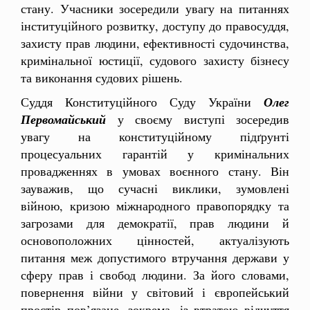
стану. Учасники зосередили увагу на питаннях
інституційного розвитку, доступу до правосуддя,
захисту прав людини, ефективності судочинства,
кримінальної юстиції, судового захисту бізнесу
та виконання судових рішень.
Суддя Конституційного Суду України
Олег
Первомайський
у своєму виступі зосередив
увагу на конституційному підґрунті
процесуальних гарантій у кримінальних
провадженнях в умовах воєнного стану. Він
зауважив, що сучасні виклики, зумовлені
війною, кризою міжнародного правопорядку та
загрозами для демократії, прав людини й
основоположних цінностей, актуалізують
питання меж допустимого втручання держави у
сферу прав і свобод людини. За його словами,
повернення війни у світовий і європейський
простір пов’язане, зокрема, із втратою відчуття