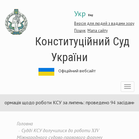
Перейти
Укр
до
Eng
основного
матеріалу
Версія для людей з вадами зору
Пошук
Мапа сайту
Конституційний Суд
України
Офіційний вебсайт
Toggle
navigatio
ція щодо роботи КСУ за липень: проведено 94 засідання та ухв
Головна
Судді КСУ долучилися до роботи XIV
Міжнародного судово-правового форуму