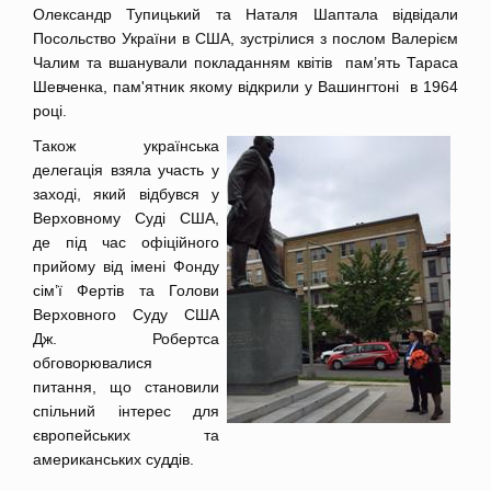
Олександр Тупицький та Наталя Шаптала відвідали
Посольство України в США, зустрілися з послом Валерієм
Чалим та вшанували покладанням квітів пам’ять Тараса
Шевченка, пам'ятник якому відкрили у Вашингтоні в 1964
році.
Також українська
делегація взяла участь у
заході, який відбувся у
Верховному Суді США,
де під час офіційного
прийому від імені Фонду
сім’ї Фертів та Голови
Верховного Суду США
Дж. Робертса
обговорювалися
питання, що становили
спільний інтерес для
європейських та
американських суддів.