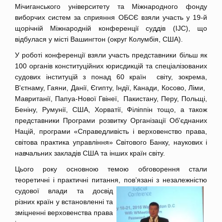
Мічиганського університету та Міжнародного фонду
виборчих систем за сприяння ОБСЄ взяли участь у 19-й
щорічній Міжнародній конференції суддів (IJC), що
відбулася у місті Вашингтон (округ Колумбія, США).
У роботі конференції взяли участь представники більш як
100 органів конституційних юрисдикцій та спеціалізованих
судових інституцій з понад 60 країн світу, зокрема,
В'єтнаму, Гаяни, Данії, Єгипту, Індії, Канади, Косово, Ліми,
Мавританії, Папуа-Нової Гвінеї, Пакистану, Перу, Польщі,
Беніну, Румунії, США, Хорватії, Філіппін тощо, а також
представники Програми розвитку Організації Об'єднаних
Націй, програми «Справедливість і верховенство права,
світова практика управління» Світового Банку, наукових і
навчальних закладів США та інших країн світу.
Цього року основною темою обговорення стали
теоретичні і практичні питання, пов’язані з незале
жністю
судової влади та досвід
різних країн у встановленні та
зміцненні верховенства права