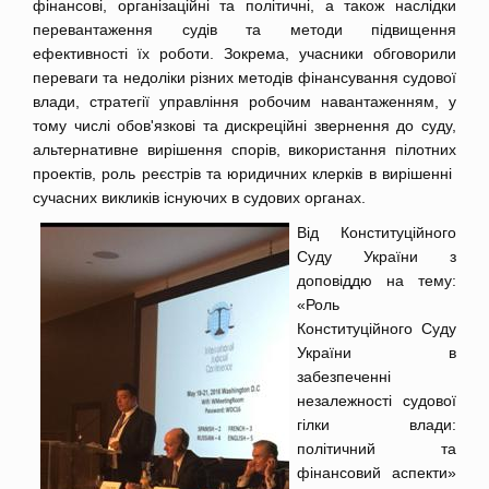
фінансові, організаційні та політичні, а також наслідки
перевантаження судів та методи підвищення
ефективності їх роботи. Зокрема, учасники обговорили
переваги та недоліки різних методів фінансування судової
влади, стратегії управління робочим навантаженням, у
тому числі обов'язкові та дискреційні звернення до суду,
альтернативне вирішення спорів, використання пілотних
проектів, роль реєстрів та юридичних клерків в вирішенні
сучасних викликів існуючих в судових органах.
Від Конституційного
Суду України з
доповіддю на тему:
«Роль
Конституційного Суду
України в
забезпеченні
незалежності судової
гілки влади:
політичний та
фінансовий аспекти»