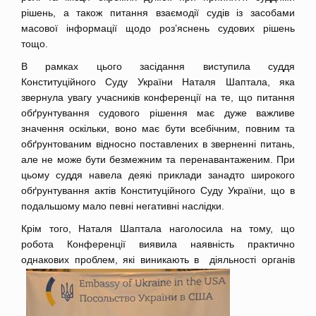
рішень, а також питання взаємодії судів із засобами
масової інформації щодо роз’яснень судових рішень
тощо.
В рамках цього засідання виступила суддя
Конституційного Суду України Наталя Шаптала, яка
звернула увагу учасників конференції на те, що питання
обґрунтування судового рішення має дуже важливе
значення оскільки, воно має бути всебічним, повним та
обґрунтованим відносно поставлених в зверненні питань,
але не може бути безмежним та перенавантаженим. При
цьому суддя навела деякі приклади занадто широкого
обґрунтування актів Конституційного Суду України, що в
подальшому мало певні негативні наслідки.
Крім того, Наталя Шаптала наголосила на тому, що
робота Конференції виявила наявність практично
однакових проблем, я
кі виникають в діяльності органів