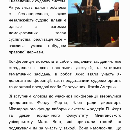
і незалежних судових систем.
Актуальність даної проблеми
є беззаперечною, адже
незалежність судової влади є
однією з вагомих
демократичних засад
суспільства, реалізація якої –
важлива умова побудови
правової держави.
Конференція включала в себе спеціальне засідання, яке
складалося з двох панельних дискусій, та чотирьох
тематичних засідань, в роботі яких взяли участь як
делегати конференції, так і представники судових органів
та державні посадові особи Сполучених Штатів Америки.
Зі вступним словом до учасників конференції звернулися
представник Фонду Фертів, Член ради директорів
Міжнародного фонду виборчих систем Фредерік П. Ферт
та декан юридичного факультету Мічиганського
університету Марк Вест, які привітали гостей та
подякували їм за участь у заході. Вони наголосили, що