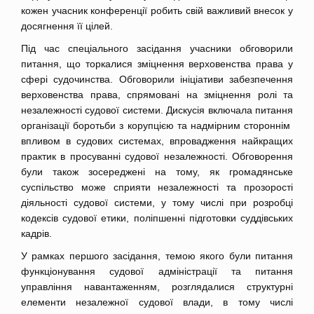
кожен учасник конференції робить свій важливий внесок у
досягнення її цілей.
Під час спеціального засідання учасники обговорили
питання, що торкалися зміцнення верховенства права у
сфері судочинства. Обговорили ініціативи забезпечення
верховенства права, спрямовані на зміцнення ролі та
незалежності судової системи. Дискусія включала питання
організації боротьби з корупцією та надмірним стороннім
впливом в судових системах, впровадження найкращих
практик в просуванні судової незалежності. Обговорення
були також зосереджені на тому, як громадянське
суспільство може сприяти незалежності та прозорості
діяльності судової системи, у тому числі при розробці
кодексів судової етики, поліпшенні підготовки суддівських
кадрів.
У рамках першого засідання, темою якого були питання
функціонування судової адміністрації та питання
управління навантаженням, розглядалися структурні
елементи незалежної судової влади, в тому числі