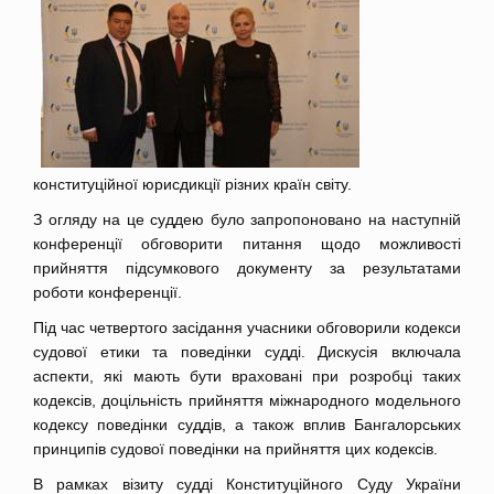
конституційної юрисдикції різних країн світу.
З огляду на це суддею було запропоновано на наступній
конференції обговорити питання щодо можливості
прийняття підсумкового документу за результатами
роботи конференції.
Під час четвертого засідання учасники обговорили кодекси
судової етики та поведінки судді. Дискусія включала
аспекти, які мають бути враховані при розробці таких
кодексів, доцільність прийняття міжнародного модельного
кодексу поведінки суддів, а також вплив Бангалорських
принципів судової поведінки на прийняття цих кодексів.
В рамках візиту судді Конституційного Суду України