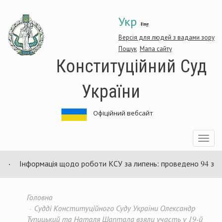
Перейти
Укр
до
Eng
основного
матеріалу
Версія для людей з вадами зору
Пошук
Мапа сайту
Конституційний Суд
України
Офіційний вебсайт
Toggle
navigatio
Інформація щодо роботи КСУ за липень: проведено 94 засідання 
Головна
Судді Конституційного Суду України Олександр
Тупицький та Наталя Шаптала взяли участь у 19-й