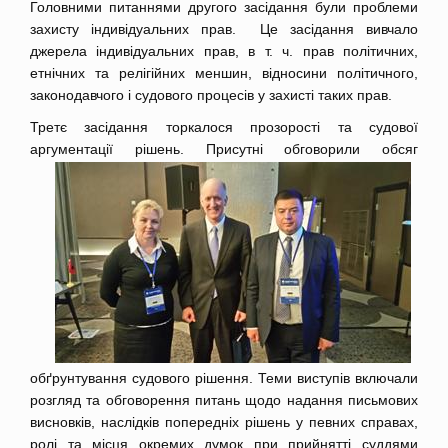
Головними питаннями другого засідання були проблеми
захисту індивідуальних прав. Це засідання вивчало
джерела індивідуальних прав, в т. ч. прав політичних,
етнічних та релігійних меншин, відносини політичного,
законодавчого і судового процесів у захисті таких прав.
Третє засідання торкалося прозорості та судової
аргументації рішень. При
сутні обговорили обсяг
обґрунтування судового рішення. Теми виступів включали
розгляд та обговорення питань щодо надання письмових
висновків, наслідків попередніх рішень у певних справах,
ролі та місця окремих думок при прийнятті суддями