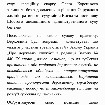
суду касаційну скаргу Олега Корецького
залишила без задоволення, а рішення Окружного
адміністративного суду міста Києва та постанову
Шостого апеляційного адміністративного суду
без змін.
Посилаючись на свою судову практику,
Верховний Суд, зокрема, констатував, що
«вжите у частині третій статті 87 Закону України
„Про державну службу“ в редакції Закону №
440–ІХ слово
„може“
означає, що на суб’єкта
призначення або керівника державної служби не
покладається обов’язок з працевлаштування
працівників, що вивільняються. Вирішення
питання пропонувати державному службовцю
вакантну посаду чи ні законодавець залишив на
розсуд суб’єкта призначення
».
Обґрунтовуючи свою позицію щодо