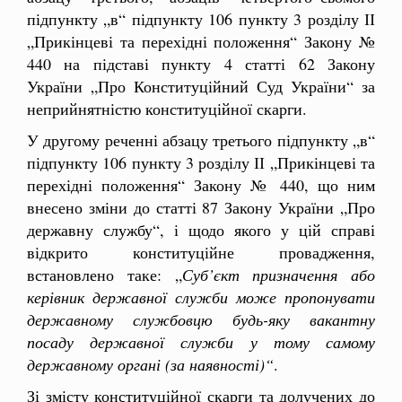
підпункту „в“ підпункту 106 пункту 3 розділу ІІ
„Прикінцеві та перехідні положення“ Закону №
440 на підставі пункту 4 статті 62 Закону
України „Про Конституційний Суд України“ за
неприйнятністю конституційної скарги.
У другому реченні абзацу третього підпункту „в“
підпункту 106 пункту 3 розділу ІІ „Прикінцеві та
перехідні положення“ Закону № 440, що ним
внесено зміни до статті 87 Закону України „Про
державну службу“, і щодо якого у цій справі
відкрито конституційне провадження,
встановлено таке: „
Суб’єкт призначення або
керівник державної служби може пропонувати
державному службовцю будь-яку вакантну
посаду державної служби у тому самому
державному органі (за наявності)“
.
Зі змісту конституційної скарги та долучених до