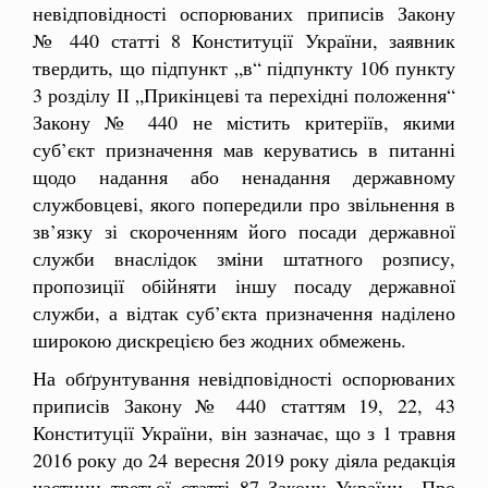
невідповідності оспорюваних приписів Закону
№ 440 статті 8 Конституції України, заявник
твердить, що підпункт „в“ підпункту 106 пункту
3 розділу ІІ „Прикінцеві та перехідні положення“
Закону № 440 не містить критеріїв, якими
суб’єкт призначення мав керуватись в питанні
щодо надання або ненадання державному
службовцеві, якого попередили про звільнення в
зв’язку зі скороченням його посади державної
служби внаслідок зміни штатного розпису,
пропозиції обійняти іншу посаду державної
служби, а відтак суб’єкта призначення наділено
широкою дискрецією без жодних обмежень.
На обґрунтування невідповідності оспорюваних
приписів Закону № 440 статтям 19, 22, 43
Конституції України, він зазначає, що з 1 травня
2016 року до 24 вересня 2019 року діяла редакція
частини третьої статті 87 Закону України „Про