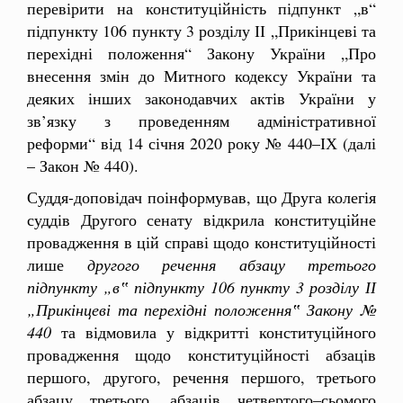
перевірити на конституційність підпункт „в“
підпункту 106 пункту 3 розділу ІІ „Прикінцеві та
перехідні положення“ Закону України „Про
внесення змін до Митного кодексу України та
деяких інших законодавчих актів України у
зв’язку з проведенням адміністративної
реформи“ від 14 січня 2020 року № 440–ІХ (далі
– Закон № 440).
Суддя-доповідач поінформував, що Друга колегія
суддів Другого сенату відкрила конституційне
провадження в цій справі щодо конституційності
лише
другого речення абзацу третього
підпункту „в‟ підпункту 106 пункту 3 розділу ІІ
„Прикінцеві та перехідні положення‟ Закону №
440
та відмовила у відкритті конституційного
провадження щодо конституційності абзаців
першого, другого, речення першого, третього
абзацу третього, абзаців четвертого–сьомого