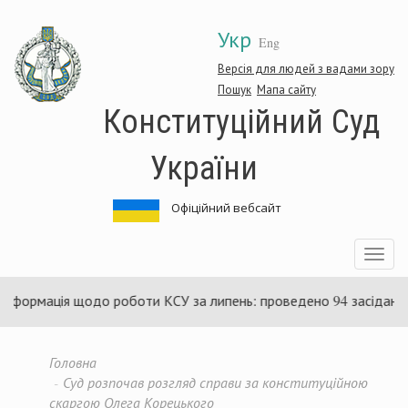
Перейти
Укр
до
Eng
основного
матеріалу
Версія для людей з вадами зору
Пошук
Мапа сайту
Конституційний Суд
України
Офіційний вебсайт
Toggle
navigatio
ація щодо роботи КСУ за липень: проведено 94 засідання та ухв
Головна
Суд розпочав розгляд справи за конституційною
скаргою Олега Корецького