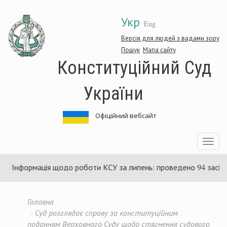
Перейти
Укр
до
Eng
основного
матеріалу
Версія для людей з вадами зору
Пошук
Мапа сайту
Конституційний Суд
України
Офіційний вебсайт
Toggle
navigatio
нформація щодо роботи КСУ за липень: проведено 94 засідання т
Головна
Суд розглядає справу за конституційним
поданням Верховного Суду щодо стягнення судового