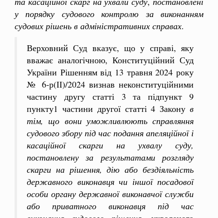
та касаційної скарг на ухвали суду
,
постановлені
у порядку судового контролю за виконанням
судових рішень в адміністративних справах
.
Верховний Суд вказує, що у справі, яку
вважає аналогічною, Конституційний Суд
України Рішенням від 13 травня 2024 року
№ 6‑р(ІІ)/2024 визнав неконституційними
частину другу статті 3 та підпункт 9
пункту1 частини другої статті 4 Закону
в
тім, що вони уможливлюють справляння
судового збору під час подання апеляційної і
касаційної скарги на ухвалу суду,
постановлену за результатами розгляду
скарги на рішення, дію або бездіяльність
державного виконавця чи іншої посадової
особи органу державної виконавчої служби
або приватного виконавця під час
виконання судового рішення
, ухваленого