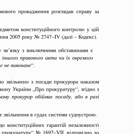
мового провадження розглядав справу за
едметом конституційного контролю у цій
ипня 2005 року № 2747–IV (далі – Кодекс).
у зв’язку з виключними обставинами є
 іншого правового акта чи їх окремого
е не виконане
“.
уло звільнено з посади прокурора наказом
акону України „Про прокуратуру“, згідно з
якому прокурор обіймає посаду, або в разі
 звільнення в судах системи судоустрою.
о конституційних гарантій незалежності
о прокуратуру“ № 1697–VII, відповідно до