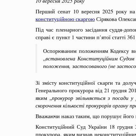
10 вересня 2025 року
Перший сенат 10 вересня 2025 року на 
конституційною скаргою
Сірякова Олекса
Під час пленарного засідання суддя-допо
справі є
пункт 1 частини п’ятої статті 36
Оспорюваним положенням Кодексу виз
„
встановлена Конституційним Судом У
положення, застосованого (не застосов
Зі змісту конституційної скарги та долу
Генерального прокурора від 21 грудня 201
яким „
прокурор звільняється з посади у 
скорочення кількості прокурорів органу п
Вважаючи наказ таким, що порушує його п
Конституційний Суд України 18 грудня 
прокурора, яким визнав неконституційним