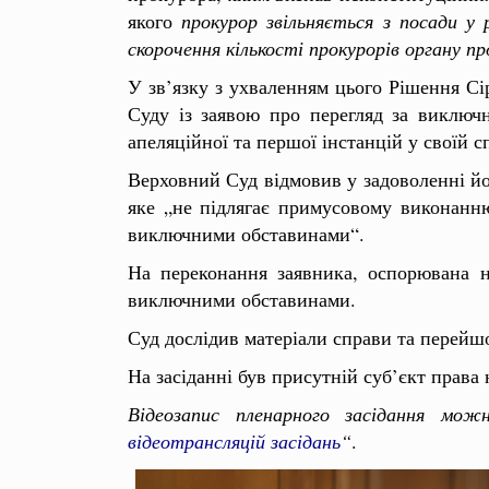
якого
прокурор звільняється з посади у р
скорочення кількості прокурорів органу п
У зв’язку з ухваленням цього Рішення Сір
Суду із заявою про перегляд за виключ
апеляційної та першої інстанцій у своїй с
Верховний Суд відмовив у задоволенні йо
яке „не підлягає примусовому виконанню
виключними обставинами“.
На переконання заявника, оспорювана н
виключними обставинами.
Суд дослідив матеріали справи та перейшо
На засіданні був присутній суб’єкт права
Відеозапис пленарного засідання мо
відеотрансляцій засідань
“
.