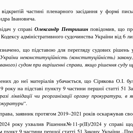
відкритій частині пленарного засідання у формі пись
ндра Івановича.
відач у справі
Олександр Петришин
повідомив, що пр
1 Кодексу адміністративного судочинства України від 6 л
начено, що підставою для перегляду судових рішень 
країни неконституційність (конституційність) закону,
аного) судом при вирішенні справи, якщо рішення суду щ
чених до неї матеріалів убачається, що Сірякова О.І. б
9 року на підставі пункту 9 частини першої статті 51 З
разі ліквідації чи реорганізації органу прокуратури, в 
рокуратури
“.
рава, заявник протягом 2019–2021 років оскаржував своє
2024 року ухвалив Рішення№11-р(II)/2024 у справі щод
 пункт 9 частини першої статті 51 Закону України „Пр