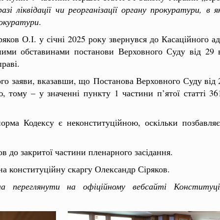
азі ліквідації чи реорганізації органу прокуратури, в 
рокуратури
.
яков О.І. у січні 2025 року звернувся до Касаційного а
ними обставинами постанови Верховного Суду від 29 в
праві.
го заяви, вказавши, що Постанова Верховного Суду від 
, тому – у значенні пункту 1 частини п’ятої статті 36
орма Кодексу є неконституційною, оскільки позбавляє
в до закритої частини пленарного засідання.
 на конституційну скаргу Олександр Сіряков.
жна переглянути
на офіційному вебсайті Конституц