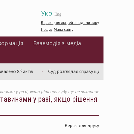
Укр
Eng
Версія для людей з вадами зору
Пошук
Мапа сайту
формація
Взаємодія з медіа
о 85 актів
Суд розглядає справу щодо обмежень на зміну ц
инами у разі, якщо рішення суду ще не виконане
тавинами у разі, якщо рішення
Версія для друку