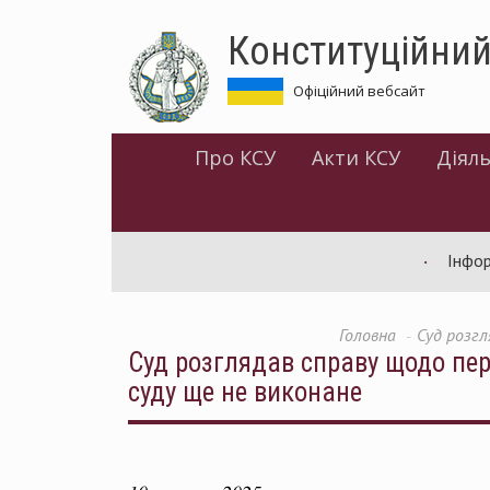
Перейти
Конституційний
до
основного
матеріалу
Офіційний вебсайт
Про КСУ
Акти КСУ
Діяль
Інформація
Головна
Суд розгл
Суд розглядав справу щодо пер
суду ще не виконане