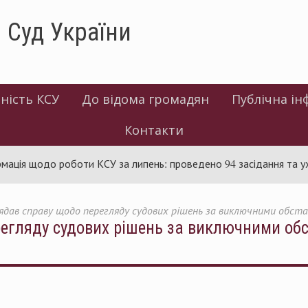
 Суд України
ність КСУ
До відома громадян
Публічна ін
Контакти
 щодо роботи КСУ за липень: проведено 94 засідання та ухвален
ядав справу щодо перегляду судових рішень за виключними обстав
егляду судових рішень за виключними обс