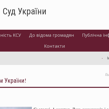
 Суд України
ність КСУ
До відома громадян
Публічна ін
Контакти
Інф
Го
м України!
Сьогодні, 1 жовтня, День захисників і 