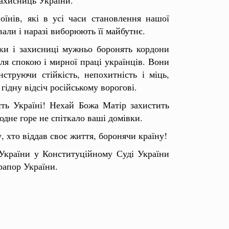
оїнів, які в усі часи становлення нашої
ли і наразі виборюють її майбутнє.
ки і захисниці мужньо боронять кордони
для спокою і мирної праці українців. Вони
струючи стійкість, непохитність і міць,
гідну відсіч російському ворогові.
сть Україні! Нехай Божа Матір захистить
дне горе не спіткало ваші домівки.
, хто віддав своє життя, боронячи країну!
 України у Конституційному Суді України
рапор України.