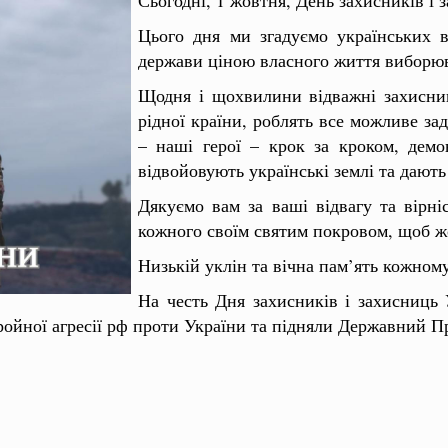
Цього дня ми згадуємо українських в
держави ціною власного життя виборюва
Щодня і щохвилини відважні захисни
рідної країни, роблять все можливе за
– наші герої – крок за кроком, демон
відвойовують українські землі та дають 
Дякуємо вам за ваші відвагу та вірні
кожного своїм святим покровом, щоб жо
Низькій уклін та вічна пам’ять кожному
На честь Дня захисників і захисниць
ройної агресії рф проти України та підняли Державний П