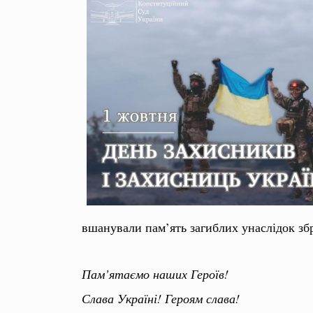
вшанували пам’ять загиблих унаслідок зб
Пам’ятаємо наших Героїв!
Слава Україні! Героям слава!