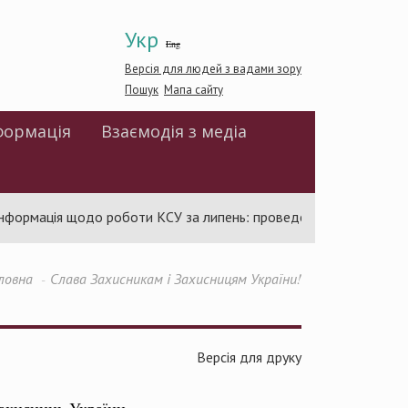
Укр
Eng
Версія для людей з вадами зору
Пошук
Мапа сайту
формація
Взаємодія з медіа
ормація щодо роботи КСУ за липень: проведено 94 засідання та 
ловна
Слава Захисникам і Захисницям України!
Версія для друку
захисниць України.