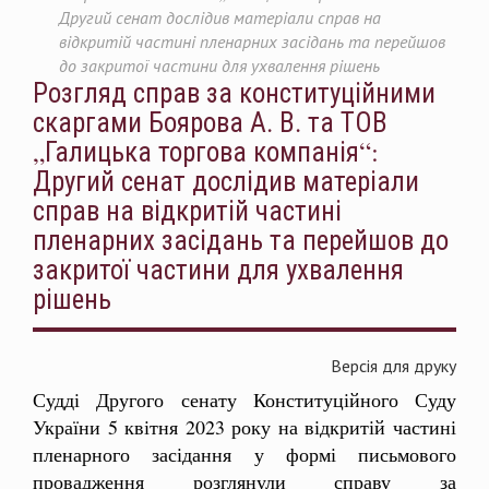
Другий сенат дослідив матеріали справ на
відкритій частині пленарних засідань та перейшов
до закритої частини для ухвалення рішень
Розгляд справ за конституційними
скаргами Боярова А. В. та ТОВ
„Галицька торгова компанія“:
Другий сенат дослідив матеріали
справ на відкритій частині
пленарних засідань та перейшов до
закритої частини для ухвалення
рішень
Версія для друку
Судді Другого сенату Конституційного Суду
України 5 квітня 2023 року на відкритій частині
пленарного засідання у формі письмового
провадження розглянули справу за