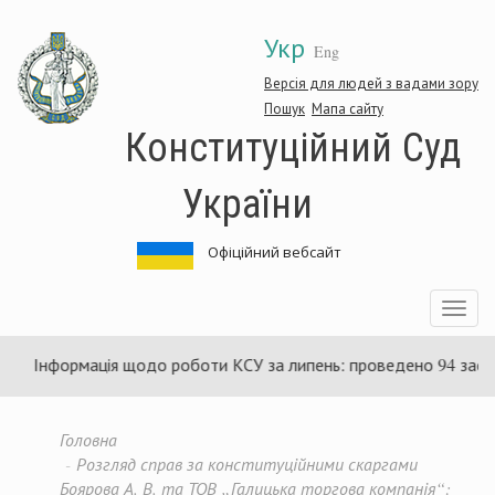
Перейти
Укр
до
Eng
основного
матеріалу
Версія для людей з вадами зору
Пошук
Мапа сайту
Конституційний Суд
України
Офіційний вебсайт
Toggle
navigatio
нформація щодо роботи КСУ за липень: проведено 94 засідання 
Головна
Розгляд справ за конституційними скаргами
Боярова А. В. та ТОВ „Галицька торгова компанія“: