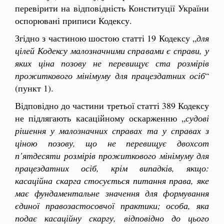
перевірити на відповідність Конституції України
оспорювані приписи Кодексу.
Згідно з частиною шостою статті 19 Кодексу „
для
цілей Кодексу малозначними справами є справи, у
яких ціна позову не перевищує ста розмірів
прожиткового мінімуму для працездатних осіб
“
(пункт 1).
Відповідно до частини третьої статті 389 Кодексу
не підлягають касаційному оскарженню „
судові
рішення у малозначних справах та у справах з
ціною позову, що не перевищує двохсот
п’ятдесяти розмірів прожиткового мінімуму для
працездатних осіб, крім випадків, якщо:
касаційна скарга стосується питання права, яке
має фундаментальне значення для формування
єдиної правозастосовчої практики; особа, яка
подає касаційну скаргу, відповідно до цього