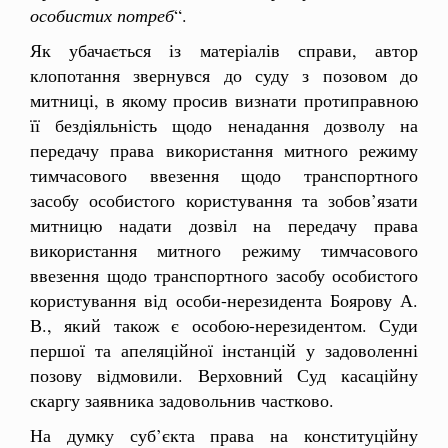
особистих потреб
“.
Як убачається із матеріалів справи, автор
клопотання звернувся до суду з позовом до
митниці, в якому просив визнати протиправною
її бездіяльність щодо ненадання дозволу на
передачу права використання митного режиму
тимчасового ввезення щодо транспортного
засобу особистого користування та зобов’язати
митницю надати дозвіл на передачу права
використання митного режиму тимчасового
ввезення щодо транспортного засобу особистого
користування від особи-нерезидента Боярову А.
В., який також є особою-нерезидентом. Суди
першої та апеляційної інстанцій у задоволенні
позову відмовили. Верховний Суд касаційну
скаргу заявника задовольнив частково.
На думку суб’єкта права на конституційну