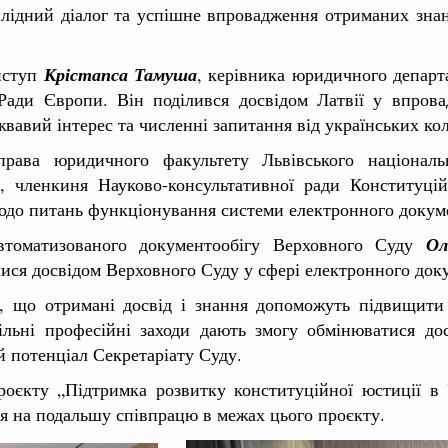
плідний діалог та успішне впровадження отриманих зна
виступ
Крістапса Тамуша
, керівника юридичного департ
 Ради Європи. Він поділився досвідом Латвії у впрова
вавий інтерес та численні запитання від українських кол
права юридичного факультету Львівського національ
и, членкиня Науково-консультативної ради Конституц
одо питань функціонування системи електронного докумен
автоматизованого документообігу Верховного Суду
Ол
ися досвідом Верховного Суду у сфері електронного док
в, що отримані досвід і знання допоможуть підвищити 
ільні професійні заходи дають змогу обмінюватися до
 потенціал Секретаріату Суду.
роєкту „Підтримка розвитку конституційної юстиції в 
я на подальшу співпрацю в межах цього проєкту.