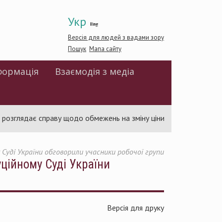
Укр
Eng
Версія для людей з вадами зору
Пошук
Мапа сайту
формація
Взаємодія з медіа
ядає справу щодо обмежень на зміну ціни в договорах про публіч
уді України обговорили учасники робочої групи
ційному Суді України
Версія для друку