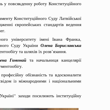
нь у повсякденну роботу Конституційного
аменту Конституційного Суду Латвійської
дженні європейських стандартів ведення
ег.
ного університету імені Івана Франка,
ійного Суду України
Олена Бориславська
тообігу та шляхів їх розв’язання.
ена Гомонай
та начальниця канцелярії
ументообігу.
професійну обізнаність та вдосконалити
свідом із міжнародними і національними
Україні“ заходи посилюють інституційну