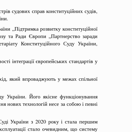
трів судових справ конституційних судів,
їни.
раїни „Підтримка розвитку конституційної
юзу та Ради Європи „Партнерство заради
таріату Конституційного Суду України,
ості інтеграції європейських стандартів у
ахід, який впроваджують у межах спільної
.
ду України. Його якісне функціонування
я нових технологій несе за собою і певні
Суді України з 2020 року і стала першим
експлуатації стало очевидним, що систему