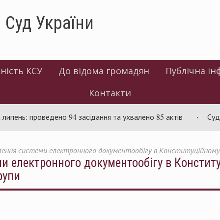
 Суд України
ність КСУ
До відома громадян
Публічна ін
Контакти
: проведено 94 засідання та ухвалено 85 актів
Суд розгл
ення системи електронного документообігу в Конституційному С
 електронного документообігу в Конститу
рупи