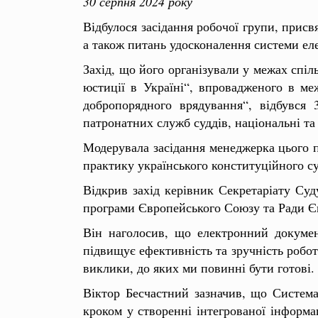
30 серпня 2024 року
Відбулося засідання робочої групи, прис
а також питань удосконалення системи ел
Захід, що його організували у межах спі
юстиції в Україні“, впровадженого в м
добропорядного врядування“, відбувся
патронатних служб суддів, національні та
Модерувала засідання менеджерка цього 
практику українського конституційного с
Відкрив захід керівник Секретаріату Су
програми Європейського Союзу та Ради Є
Він наголосив, що електронний докумен
підвищує ефективність та зручність робо
виклики, до яких ми повинні бути готові.
Віктор Бесчастний зазначив, що Система
кроком у створенні інтегрованої інформа