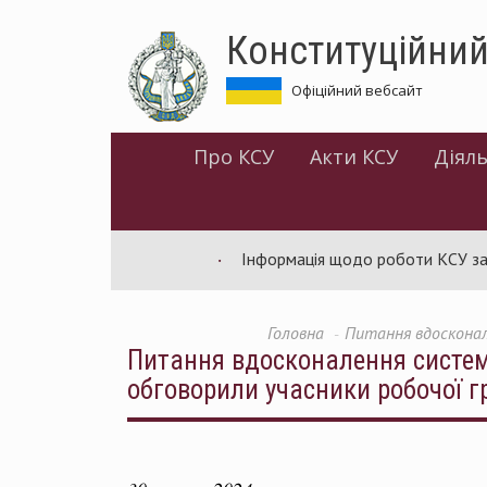
Перейти
Конституційний
до
основного
матеріалу
Офіційний вебсайт
Про КСУ
Акти КСУ
Діяль
Інформація щодо роботи КСУ за липень
Головна
Питання вдосконал
Питання вдосконалення системи
обговорили учасники робочої г