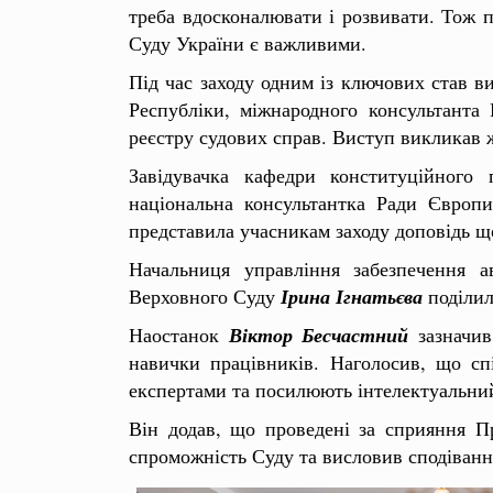
треба вдосконалювати і розвивати. Тож 
Суду України є важливими.
Під час заходу одним із ключових став 
Республіки, міжнародного консультанта
реєстру судових справ. Виступ викликав ж
Завідувачка кафедри конституційного 
національна консультантка Ради Європ
представила учасникам заходу доповідь щ
Начальниця управління забезпечення 
Верховного Суду
Ірина Ігнатьєва
поділил
Наостанок
Віктор Бесчастний
зазначи
навички працівників. Наголосив, що сп
експертами та посилюють інтелектуальний
Він додав, що проведені за сприяння П
спроможність Суду та висловив сподіванн