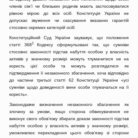
членів сім’ї чи близьких родичів мають застосовуватися
рівною мірою до всіх осіб. Конституція України не
допускає звуження чи скасування вказаних гарантій
стосовно окремих категорій осіб.
Конституційний Суд України зауважує, що положення
2
статті 368
Кодексу сформульовані так, що сумніви
стосовно законності підстав набуття особою у власність
активів у значному розмірі можуть тлумачитися не на
користь цієї особи та можуть розглядатися як
підтвердження її незаконного збагачення, хоча відповідно
до частини третьої статті 62 Конституції України «усі
сумніви щодо доведеності вини особи тлумачаться на її
користь».
Законодавче визначення незаконного збагачення як
злочину за умови, якщо сторона обвинувачення не
виконує свого обов’язку збирати докази законності підстав
набуття особою у власність активів у значному розмірі,
уможливлює перекладення цього обов’язку зі сторони