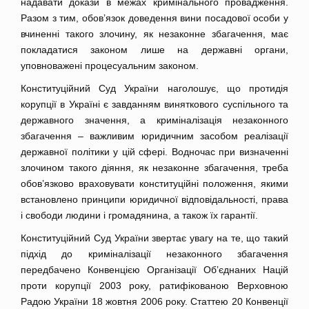
надавати докази в межах кримінального провадження.
Разом з тим, обов’язок доведення вини посадової особи у
вчиненні такого злочину, як незаконне збагачення, має
покладатися законом лише на державні органи,
уповноважені процесуальним законом.
Конституційний Суд України наголошує, що протидія
корупції в Україні є завданням виняткового суспільного та
державного значення, а криміналізація незаконного
збагачення – важливим юридичним засобом реалізації
державної політики у цій сфері. Водночас при визначенні
злочином такого діяння, як незаконне збагачення, треба
обов’язково враховувати конституційні положення, якими
встановлено принципи юридичної відповідальності, права
і свободи людини і громадянина, а також їх гарантії.
Конституційний Суд України звертає увагу на те, що такий
підхід до криміналізації незаконного збагачення
передбачено Конвенцією Організації Об’єднаних Націй
проти корупції 2003 року, ратифікованою Верховною
Радою України 18 жовтня 2006 року. Статтею 20 Конвенції