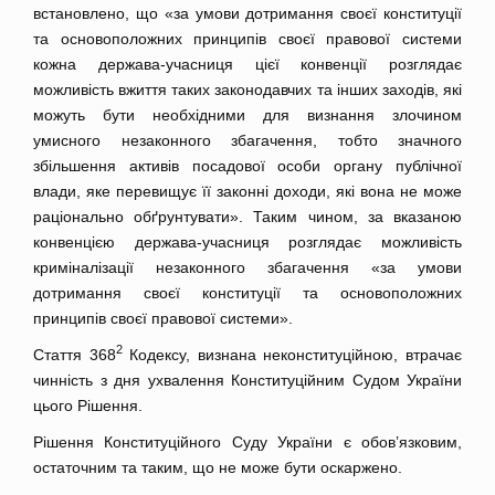
встановлено, що «за умови дотримання своєї конституції
та основоположних принципів своєї правової системи
кожна держава-учасниця цієї конвенції розглядає
можливість вжиття таких законодавчих та інших заходів, які
можуть бути необхідними для визнання злочином
умисного незаконного збагачення, тобто значного
збільшення активів посадової особи органу публічної
влади, яке перевищує її законні доходи, які вона не може
раціонально обґрунтувати». Таким чином, за вказаною
конвенцією держава-учасниця розглядає можливість
криміналізації незаконного збагачення «за умови
дотримання своєї конституції та основоположних
принципів своєї правової системи».
2
Стаття 368
Кодексу, визнана неконституційною, втрачає
чинність з дня ухвалення Конституційним Судом України
цього Рішення.
Рішення Конституційного Суду України є обов’язковим,
остаточним та таким, що не може бути оскаржено.