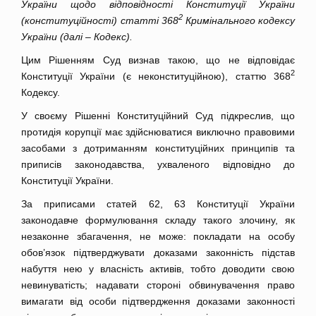
України щодо відповідності Конституції України
2
(конституційності) статті 368
Кримінального кодексу
України (далі – Кодекс).
Цим Рішенням Суд визнав такою, що не відповідає
2
Конституції України (є неконституційною), статтю 368
Кодексу.
У своєму Рішенні Конституційний Суд підкреслив, що
протидія корупції має здійснюватися виключно правовими
засобами з дотриманням конституційних принципів та
приписів законодавства, ухваленого відповідно до
Конституції України.
За приписами статей 62, 63 Конституції України
законодавче формулювання складу такого злочину, як
незаконне збагачення, не може: покладати на особу
обов’язок підтверджувати доказами законність підстав
набуття нею у власність активів, тобто доводити свою
невинуватість; надавати стороні обвинувачення право
вимагати від особи підтвердження доказами законності