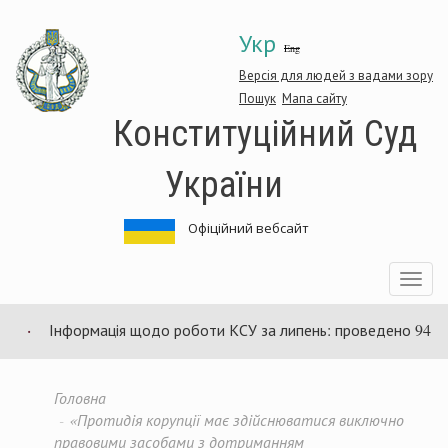
Перейти
Укр
до
Eng
основного
матеріалу
Версія для людей з вадами зору
Пошук
Мапа сайту
Конституційний Суд
України
Офіційний вебсайт
Toggle
navigatio
Інформація щодо роботи КСУ за липень: проведено 94 засідан
Головна
«Протидія корупції має здійснюватися виключно
правовими засобами з дотриманням