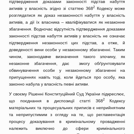
підтвердження доказами законності підстав набуття
2
активів у власність згідно зі статтею 368
Кодексу може
розглядатися як доказ незаконності набуття у власність
активів, а дії їх власника – кваліфікуватися як незаконне
збагачення. Водночас відсутність підтвердження доказами
законності підстав набуття активів у власність не означає
підтвердження незаконності цих підстав, а отже, й
доведеності вини особи у незаконному збагаченні. Таким
чином, законодавче визначення такого злочину, як
незаконне збагачення, дає змогу обґрунтовувати
обвинувачення особи у незаконному збагаченні на
припущеннях навіть тоді, коли йдеться про особу, яка
законно набула у власність певні активи.
У своєму Рішенні Конституційний Суд України підкреслює,
2
що поєднання в диспозиції статті 368
Кодексу
матеріальних та процесуальних приписів є неприйнятним
та неприпустимим з огляду на те, що регламентація
процесу доказування в кримінальному провадженні
належить виключно до сфери кримінального