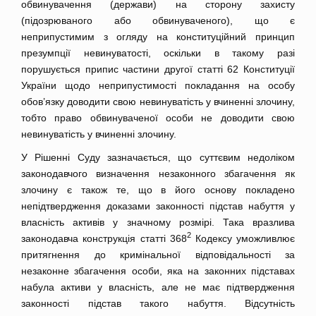
обвинувачення (держави) на сторону захисту
(підозрюваного або обвинуваченого), що є
неприпустимим з огляду на конституційний принцип
презумпції невинуватості, оскільки в такому разі
порушується припис частини другої статті 62 Конституції
України щодо неприпустимості покладання на особу
обов’язку доводити свою невинуватість у вчиненні злочину,
тобто право обвинуваченої особи не доводити свою
невинуватість у вчиненні злочину.
У Рішенні Суду зазначається, що суттєвим недоліком
законодавчого визначення незаконного збагачення як
злочину є також те, що в його основу покладено
непідтвердження доказами законності підстав набуття у
власність активів у значному розмірі. Така вразлива
2
законодавча конструкція статті 368
Кодексу уможливлює
притягнення до кримінальної відповідальності за
незаконне збагачення особи, яка на законних підставах
набула активи у власність, але не має підтвердження
законності підстав такого набуття. Відсутність