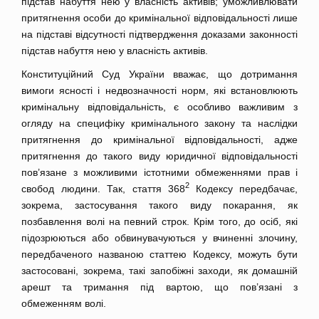
підстав набуття нею у власність активів; уможливлювати
притягнення особи до кримінальної відповідальності лише
на підставі відсутності підтвердження доказами законності
підстав набуття нею у власність активів.
Конституційний Суд України вважає, що дотримання
вимоги ясності і недвозначності норм, які встановлюють
кримінальну відповідальність, є особливо важливим з
огляду на специфіку кримінального закону та наслідки
притягнення до кримінальної відповідальності, адже
притягнення до такого виду юридичної відповідальності
пов’язане з можливими істотними обмеженнями прав і
2
свобод людини. Так, стаття 368
Кодексу передбачає,
зокрема, застосування такого виду покарання, як
позбавлення волі на певний строк. Крім того, до осіб, які
підозрюються або обвинувачуються у вчиненні злочину,
передбаченого названою статтею Кодексу, можуть бути
застосовані, зокрема, такі запобіжні заходи, як домашній
арешт та тримання під вартою, що пов’язані з
обмеженням волі.