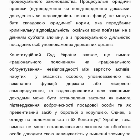
процесуального законодавства. Процесуальні юридичні
приписи (підтвердження чи непідтвердження доказами,
доведеність чи недоведеність певного факту) не можуть
бути складовою юридичної норми, яка передбачає
кримінальну відповідальність, оскільки вони пов’язані не з
діянням суб’єкта злочину, а з процесуальною діяльністю
посадових осіб уповноважених державних органів.
Конституційний Суд України вважає, що вимога
«раціонального пояснення» чи «раціонального
обґрунтування» невідповідності між вартістю активів,
набутих у власність особою, уповноваженою на
виконання функцій держави або місцевого
самоврядування, та задекларованими нею законними
доходами може бути встановлена законом як вимога
підтвердження доброчесності посадової особи та як
превентивний засіб у боротьбі з корупцією. Однак, з
огляду на положення статті 62 Конституції України, така
вимога не може встановлюватися законом як обов’язок
особи доводити свою невинуватість у вчиненні злочину та