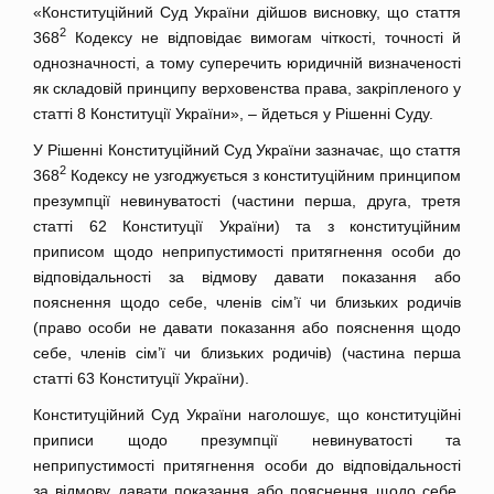
«Конституційний Суд України дійшов висновку, що стаття
2
368
Кодексу не відповідає вимогам чіткості, точності й
однозначності, а тому суперечить юридичній визначеності
як складовій принципу верховенства права, закріпленого у
статті 8 Конституції України», – йдеться у Рішенні Суду.
У Рішенні Конституційний Суд України зазначає, що стаття
2
368
Кодексу не узгоджується з конституційним принципом
презумпції невинуватості (частини перша, друга, третя
статті 62 Конституції України) та з конституційним
приписом щодо неприпустимості притягнення особи до
відповідальності за відмову давати показання або
пояснення щодо себе, членів сім’ї чи близьких родичів
(право особи не давати показання або пояснення щодо
себе, членів сім’ї чи близьких родичів) (частина перша
статті 63 Конституції України).
Конституційний Суд України наголошує, що конституційні
приписи щодо презумпції невинуватості та
неприпустимості притягнення особи до відповідальності
за відмову давати показання або пояснення щодо себе,