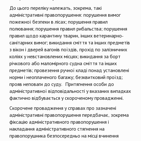
До цього переліку належать, зокрема, такі
адміністративні правопорушення: порушення вимог
пожежної безпеки в лісах; порушення правил
полювання; порушення правил рибальства; порушення
правил щодо карантину тварин, інших ветеринарно-
санітарних вимог; викидання сміття та інших предметів
з вікон і дверей вагонів поїздів, прохід по залізничних
коліях у невстановлених місцях; викидання за борт
річкового або маломірного судна сміття та інших
предметів; провезення ручної кладі понад установлені
норми і неоплаченого багажу; безквитковий проїзд;
прояв неповаги до суду. Притягнення особи до
адміністративної відповідальності у вказаних випадках
фактично відбувається у скороченому провадженні.
Скорочене провадження у справах про зазначені
адміністративні правопорушення передбачає, зокрема
фіксацію адміністративного правопорушення і
накладання адміністративного стягнення на
правопорушника безпосередньо на місці вчинення