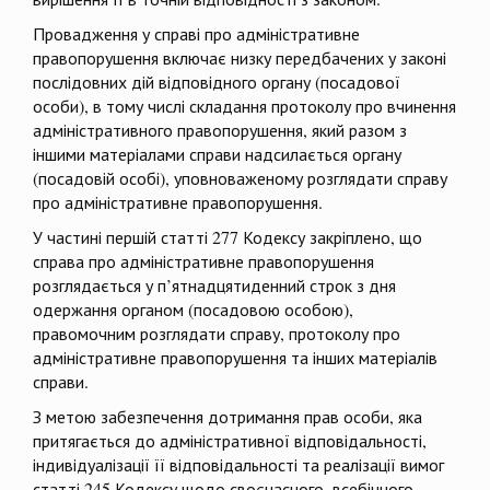
Провадження у справі про адміністративне
правопорушення включає низку передбачених у законі
послідовних дій відповідного органу (посадової
особи), в тому числі складання протоколу про вчинення
адміністративного правопорушення, який разом з
іншими матеріалами справи надсилається органу
(посадовій особі), уповноваженому розглядати справу
про адміністративне правопорушення.
У частині першій статті 277 Кодексу закріплено, що
справа про адміністративне правопорушення
розглядається у п’ятнадцятиденний строк з дня
одержання органом (посадовою особою),
правомочним розглядати справу, протоколу про
адміністративне правопорушення та інших матеріалів
справи.
З метою забезпечення дотримання прав особи, яка
притягається до адміністративної відповідальності,
індивідуалізації її відповідальності та реалізації вимог
статті 245 Кодексу щодо своєчасного, всебічного,