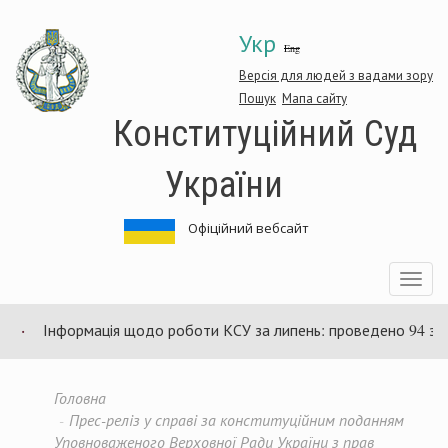
Перейти
Укр
до
Eng
основного
матеріалу
Версія для людей з вадами зору
Пошук
Мапа сайту
Конституційний Суд
України
Офіційний вебсайт
Toggle
navigatio
Інформація щодо роботи КСУ за липень: проведено 94 засіданн
Головна
Прес-реліз у справі за конституційним поданням
Уповноваженого Верховної Ради України з прав