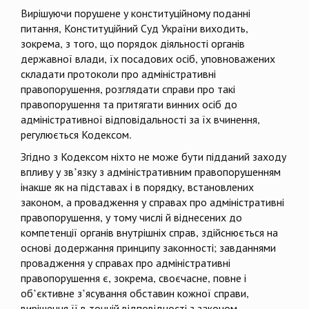
Вирішуючи порушене у конституційному поданні
питання, Конституційний Суд України виходить,
зокрема, з того, що порядок діяльності органів
державної влади, їх посадових осіб, уповноважених
складати протоколи про адміністративні
правопорушення, розглядати справи про такі
правопорушення та притягати винних осіб до
адміністративної відповідальності за їх вчинення,
регулюється Кодексом.
Згідно з Кодексом ніхто не може бути підданий заходу
впливу у зв’язку з адміністративним правопорушенням
інакше як на підставах і в порядку, встановлених
законом, а провадження у справах про адміністративні
правопорушення, у тому числі й віднесених до
компетенції органів внутрішніх справ, здійснюється на
основі додержання принципу законності; завданнями
провадження у справах про адміністративні
правопорушення є, зокрема, своєчасне, повне і
об’єктивне з’ясування обставин кожної справи,
вирішення її в точній відповідності з законом.