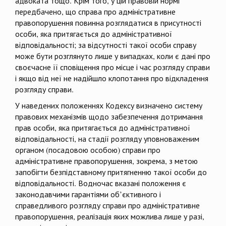
адвоката тощо. Крім того, у цій правовій нормі
передбачено, що справа про адміністративне
правопорушення повинна розглядатися в присутності
особи, яка притягається до адміністративної
відповідальності; за відсутності такої особи справу
може бути розглянуто лише у випадках, коли є дані про
своєчасне її сповіщення про місце і час розгляду справи
і якщо від неї не надійшло клопотання про відкладення
розгляду справи.
У наведених положеннях Кодексу визначено систему
правових механізмів щодо забезпечення дотримання
прав особи, яка притягається до адміністративної
відповідальності, на стадії розгляду уповноваженим
органом (посадовою особою) справи про
адміністративне правопорушення, зокрема, з метою
запобігти безпідставному притягненню такої особи до
відповідальності. Водночас вказані положення є
законодавчими гарантіями об’єктивного і
справедливого розгляду справи про адміністративне
правопорушення, реалізація яких можлива лише у разі,