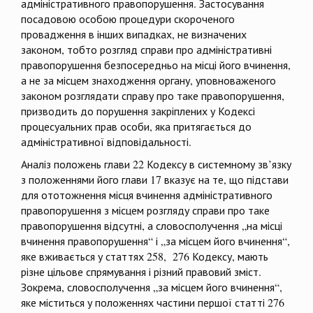
адміністративного правопорушення. Застосування
посадовою особою процедури скороченого
провадження в інших випадках, не визначених
законом, тобто розгляд справи про адміністративні
правопорушення безпосередньо на місці його вчинення,
а не за місцем знаходження органу, уповноваженого
законом розглядати справу про таке правопорушення,
призводить до порушення закріплених у Кодексі
процесуальних прав особи, яка притягається до
адміністративної відповідальності.
Аналіз положень глави 22 Кодексу в системному зв’язку
з положеннями його глави 17 вказує на те, що підстави
для ототожнення місця вчинення адміністративного
правопорушення з місцем розгляду справи про таке
правопорушення відсутні, а словосполучення „на місці
вчинення правопорушення“ і „за місцем його вчинення“,
яке вживається у статтях 258, 276 Кодексу, мають
різне цільове спрямування і різний правовий зміст.
Зокрема, словосполучення „за місцем його вчинення“,
яке міститься у положеннях частини першої статті 276