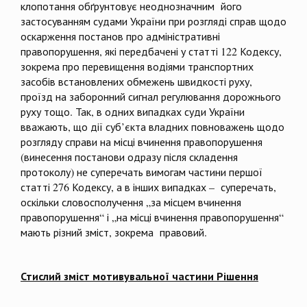
клопотання обґрунтовує неоднозначним його
застосуванням судами України при розгляді справ щодо
оскарження постанов про адміністративні
правопорушення, які передбачені у статті 122 Кодексу,
зокрема про перевищення водіями транспортних
засобів встановлених обмежень швидкості руху,
проїзд на заборонний сигнал регулювання дорожнього
руху тощо. Так, в одних випадках суди України
вважають, що дії суб’єкта владних повноважень щодо
розгляду справи на місці вчинення правопорушення
(винесення постанови одразу після складення
протоколу) не суперечать вимогам частини першої
статті 276 Кодексу, а в інших випадках – суперечать,
оскільки словосполучення „за місцем вчинення
правопорушення“ і „на місці вчинення правопорушення“
мають різний зміст, зокрема правовий.
Стислий зміст мотивувальної частини Рішення