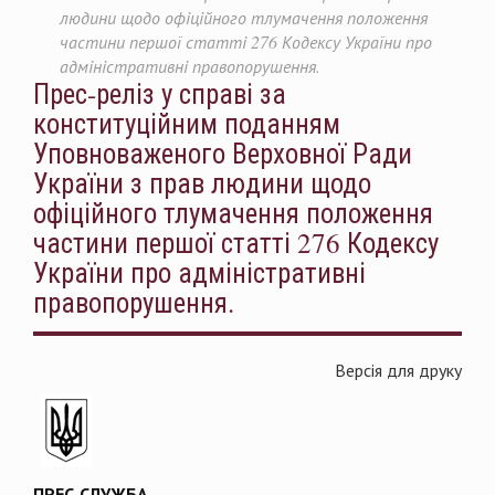
людини щодо офіційного тлумачення положення
частини першої статті 276 Кодексу України про
адміністративні правопорушення.
Прес-реліз у справі за
конституційним поданням
Уповноваженого Верховної Ради
України з прав людини щодо
офіційного тлумачення положення
частини першої статті 276 Кодексу
України про адміністративні
правопорушення.
Версія для друку
ПРЕС-СЛУЖБА