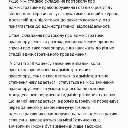
якщо між стадією складення протоколу про
адміністративне правопорушення і стадією розгляду
відповідної справи по суті існуватиме часовий інтервал,
достатній для підготовки до захисту кожному, хто
притягається до адміністративної відповідальності.
Отже, складання протоколу про адміністративні
правопорушення та розгляд уповноваженим органом
справи про таке правопорушення належать до різних
стадій адміністративного провадження.
У статті 258 Кодексу зазначені випадки, коли
протокол про вчинення адміністративних
правопорушень не складається, а адміністративне
стягнення накладається і стягується на місці вчинення
правопорушення за умови, що особа не оспорює
допущене нею порушення і адміністративне стягнення,
що на неї накладається, а розмір штрафу не перевищує
передбаченого у законі мінімуму. Перелік
адміністративних правопорушень, за які адміністративні
стягнення накладаються на місці їх вчинення, є
вичерпним і може бути змінений лише законом.