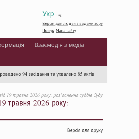
Укр
Eng
Версія для людей з вадами зору
Пошук
Мапа сайту
формація
Взаємодія з медіа
но 94 засідання та ухвалено 85 актів
Суд розглядає справ
ід 19 травня 2026 року: роз’яснення суддів Суду
 19 травня 2026 року:
Версія для друку