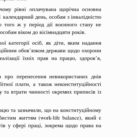
вчому рівні оплачувана щорічна основна
1 календарний день, особам з інвалідністю
о того ж у період дії воєнного стану не
особам віком до вісімнадцяти років.
ої категорії осіб, як діти, яким надання
туційним обов’язком держави щодо охорони
алізації їхніх прав на працю, здоров’я,
в про перенесення невикористаних днів
ітної плати, а також неконституційності
у та втрати чинності окремих приписів із
рацю та зазначили, що на конституційному
истим життям (work-life balance), який є
ів у сфері праці, зокрема щодо права на