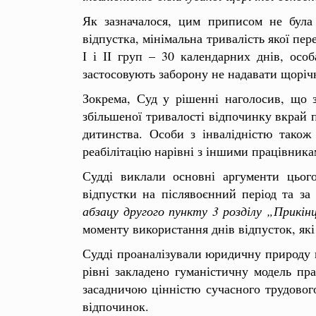
Як зазначалося, цим приписом не була 
відпустка, мінімальна тривалість якої пе
І і ІІ груп – 30 календарних днів, осо
застосовують заборону не надавати щорічн
Зокрема, Суд у рішенні наголосив, що за
збільшеної тривалості відпочинку вкрай 
дитинства. Особи з інвалідністю також 
реабілітацію нарівні з іншими працівника
Судді виклали основні аргументи цьог
відпустки на післявоєнний період та за
абзацу другого пункту 3 розділу „Прикін
моменту використання днів відпусток, які
Судді проаналізували юридичну природу п
рівні закладено гуманістичну модель пра
засадничою цінністю сучасного трудовог
відпочинок.