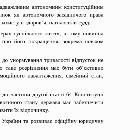
надважливим автономним конституційним
инок як автономного засадничого права
хисту її здоров’я, наголосили судді.
ферах суспільного життя, а тому повинна
сь про його покращення, зокрема шляхом
у до унормування тривалості відпусток не
о таке розрізнення має бути об’єктивно
емоційного навантаження, сімейний стан,
до частини другої статті 64 Конституції
 воєнного стану держава має забезпечити
авити їх відпочинку.
у України та розвиває офіційну юридичну