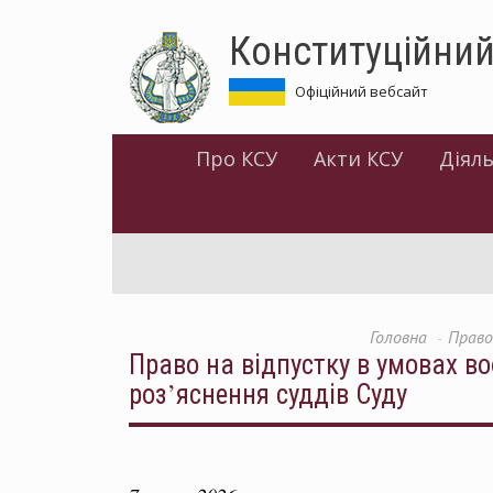
Перейти
Конституційний
до
основного
матеріалу
Офіційний вебсайт
Про КСУ
Акти КСУ
Діяль
Головна
Право
Право на відпустку в умовах во
роз’яснення суддів Суду