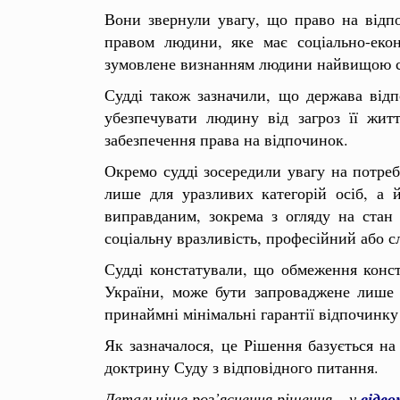
Вони звернули увагу, що право на від
правом людини, яке має соціально-еко
зумовлене визнанням людини найвищою соц
Судді також зазначили, що держава відп
убезпечувати людину від загроз її жит
забезпечення права на відпочинок.
Окремо судді зосередили увагу на потреб
лише для уразливих категорій осіб, а 
виправданим, зокрема з огляду на стан 
соціальну вразливість, професійний або с
Судді констатували, що обмеження конст
України, може бути запроваджене лише д
принаймні мінімальні гарантії відпочинку
Як зазначалося, це Рішення базується н
доктрину Суду з відповідного питання.
Детальніше роз’яснення рішення – у
відео