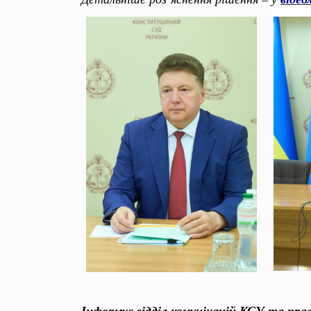
Інф
ормує відділ комунікацій КСУ та пра