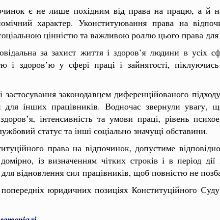
починок є не лише похідним від права на працю, а й 
номічний характер. Уконституювання права на відпоч
іальною цінністю та важливою роллю цього права для за
овідальна за захист життя і здоров’я людини в усіх с
тю і здоров’ю у сфері праці і зайнятості, піклуючи
і застосування законодавцем диференційованого підход
й для інших працівників. Водночас звернули увагу, щ
здоров’я, інтенсивність та умови праці, рівень психо
лужбовий статус та інші соціально значущі обставини.
итуційного права на відпочинок, допустиме відповідно 
омірно, із визначенням чітких строків і в період дії
 для відновлення сил працівників, щоб повністю не позб
а попередніх юридичних позиціях Конституційного Суд
матеріалі
.