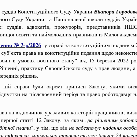
ті суддів Конституційного Суду України
Віктора Городов
ого Суду України та Національної школи суддів Украї
: суддів, адвокатів, прокурорів, представників НШ
в вищої освіти та наймолодших правників із Малої академі
ення № 3-р/2026
у справі за конституційним поданням 
суб’єкта права на конституційне подання щодо неконст
осин в умовах воєнного стану“ від 15 березня 2022 р
 Рішенні, практику Європейського суду з прав людини, а
передніх рішень.
 цій справі були окремі приписи Закону, якими виз
ідпустки на післявоєнний період та право роботодавця на
рава на відпочинок уразливих категорій працівників, ви
першої статті 12 Закону, за яким „
за рішенням робото
бітної плати
“, у тім, що він
не забезпечує надання особа
ої відпустки, мінімальна тривалість якої більше 24 кален