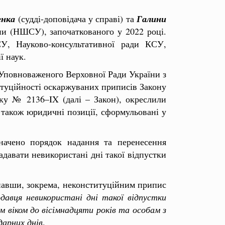
енка
(судді-доповідача у справі) та
Галини
ни (НШСУ), започаткованого у 2022 році.
СУ, Науково-консультативної ради КСУ,
ї наук.
Уповноваженого Верховної Ради України з
итуційності оскаржуваних приписів Закону
оку № 2136‒IX (далі – Закон), окреслили
 також юридичні позиції, сформульовані у
начено порядок надання та перенесення
давати невикористані дні такої відпустки
знавши, зокрема, неконституційним припис
давця невикористані дні такої відпустки
м віком до вісімнадцяти років та особам з
дарних днів
.