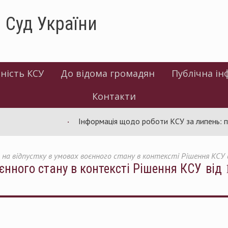
 Суд України
ність КСУ
До відома громадян
Публічна ін
Контакти
Інформація щодо роботи КСУ за липень: проведе
 на відпустку в умовах воєнного стану в контексті Рішення КСУ в
єнного стану в контексті Рішення КСУ від