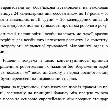
гарантована як обов’язкова встановлена на законода
ревищує 24 календарних дні: особам віком до 18 років – 3
бам з інвалідністю ІІІ групи – 26 календарних днів. Д
их відпусток повної тривалості протягом робочого року 
значені неповнолітні особи належать до такої вразлив
потрібне для всебічного належного розвитку і є консти
потребують збільшеної тривалості відпочинку задля ре
ми.
о Рішення, зокрема й щодо конституційності приписі
 рішенням роботодавця їх надання без збереження зароб
цеві положення“
щодо дії Закону в період воєнного стан
 були перенесені на післявоєнний період.
рава на відпочинок, його взаємозв’язок із правом на п
ці, засновану на принципі балансу між працею та особ
о права та основою європейських міжнародних стандарт