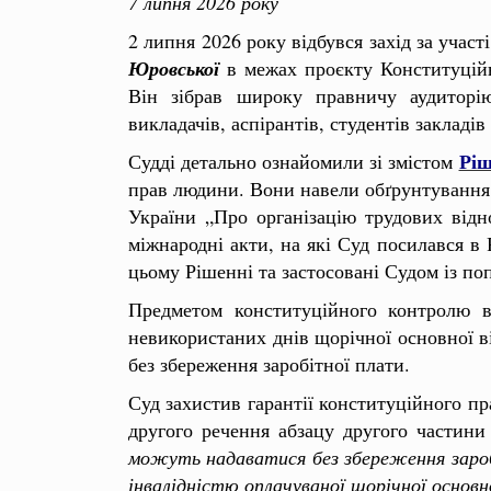
7 липня 2026 року
2 липня 2026 року відбувся захід за учас
Юровської
в межах проєкту Конституційн
Він зібрав широку правничу аудиторію
викладачів, аспірантів, студентів закладі
Ріш
Судді детально ознайомили зі змістом
прав людини. Вони навели обґрунтування 
України „Про організацію трудових відн
міжнародні акти, на які Суд посилався в
цьому Рішенні та застосовані Судом із по
Предметом конституційного контролю в
невикористаних днів щорічної основної в
без збереження заробітної плати.
Суд захистив гарантії конституційного п
другого речення абзацу другого частини 
можуть надаватися без збереження заро
інвалідністю оплачуваної щорічної основн