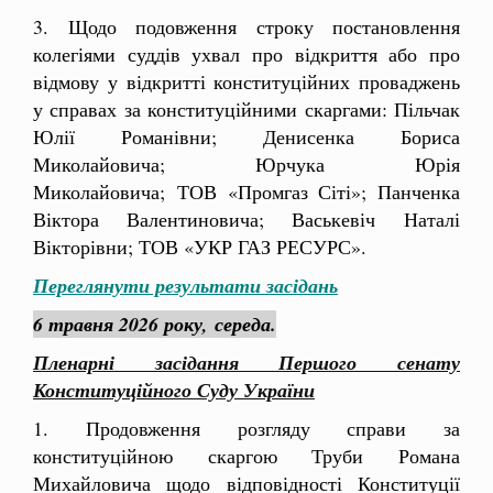
3. Щодо подовження строку постановлення
колегіями суддів ухвал про відкриття або про
відмову у відкритті конституційних проваджень
у справах за конституційними скаргами: Пільчак
Юлії Романівни; Денисенка Бориса
Миколайовича; Юрчука Юрія
Миколайовича;
ТОВ «Промгаз Сіті»; Панченка
Віктора Валентиновича; Васькевіч
Наталі
Вікторівни; ТОВ «УКР ГАЗ РЕСУРС».
Переглянути результати засідань
6 травня 2026 року, середа.
Пленарні засідання Першого сенату
Конституційного Суду України
1. Продовження розгляду справи за
конституційною скаргою Труби
Романа
Михайловича щодо відповідності Конституції