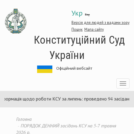
Перейти
Укр
до
Eng
основного
матеріалу
Версія для людей з вадами зору
Пошук
Мапа сайту
Конституційний Суд
України
Офіційний вебсайт
Toggle
navigatio
ія щодо роботи КСУ за липень: проведено 94 засідання та ухва
Головна
ПОРЯДОК ДЕННИЙ засідань ​КСУ на 5-7 травня
2026 р.