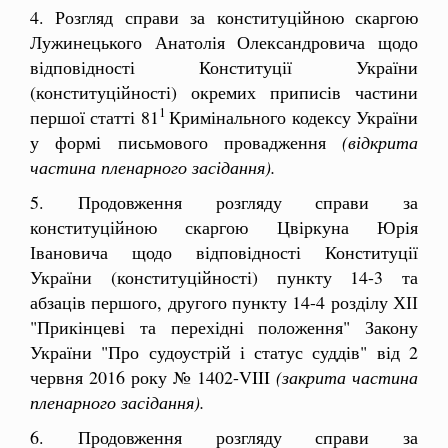
4. Розгляд справи за конституційною скаргою
Лужинецького Анатолія Олександровича щодо
відповідності Конституції України
(конституційності) окремих приписів частини
1
першої статті 81
Кримінального кодексу України
у формі письмового провадження
(відкрита
частина пленарного засідання).
5. Продовження розгляду справи за
конституційною скаргою Цвіркуна Юрія
Івановича щодо відповідності Конституції
України (конституційності) пункту 14-3 та
абзаців першого, другого пункту 14-4 розділу ХІІ
"Прикінцеві та перехідні положення" Закону
України "Про судоустрій і статус суддів" від 2
червня 2016 року № 1402-VIII
(закрита частина
пленарного засідання).
6. Продовження розгляду справи за