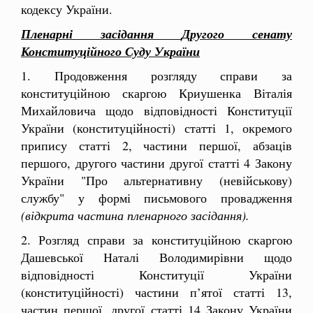
кодексу України.
Пленарні засідання
Другого сенату
Конституційного Суду України
1. Продовження розгляду справи за
конституційною скаргою Криушенка Віталія
Михайловича щодо відповідності Конституції
України (конституційності) статті 1, окремого
припису статті 2, частини першої, абзаців
першого, другого частини другої статті 4 Закону
України "Про альтернативну (невійськову)
службу" у формі письмового провадження
(відкрита частина пленарного засідання).
2. Розгляд справи за конституційною скаргою
Дашевської Наталі Володимирівни щодо
відповідності Конституції України
(конституційності) частини п’ятої статті 13,
частин першої, другої статті 14 Закону України