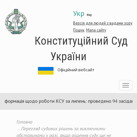
Перейти
Укр
до
Eng
основного
матеріалу
Версія для людей з вадами зору
Пошук
Мапа сайту
Конституційний Суд
України
Офіційний вебсайт
Toggle
navigatio
ція щодо роботи КСУ за липень: проведено 94 засідання та ухв
Головна
Перегляд судових рішень за виключними
обставинами у разі, якщо рішення суду ще не