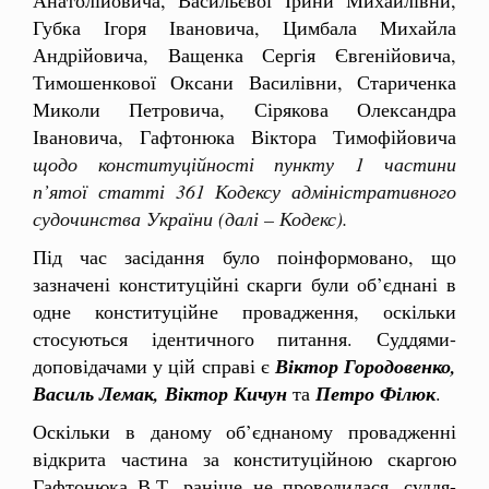
Губка Ігоря Івановича, Цимбала Михайла
Андрійовича, Ващенка Сергія Євгенійовича,
Тимошенкової Оксани Василівни, Стариченка
Миколи Петровича, Сірякова Олександра
Івановича, Гафтонюка Віктора Тимофійовича
щодо
конституційності пункту 1 частини
п’ятої статті 361 Кодексу адміністративного
судочинства України
(далі – Кодекс).
Під час засідання було поінформовано, що
зазначені конституційні скарги були об’єднані в
одне конституційне провадження, оскільки
стосуються ідентичного питання. Суддями-
доповідачами у цій справі є
Віктор Городовенко,
Василь Лемак, Віктор Кичун
та
Петро Філюк
.
Оскільки в даному об’єднаному провадженні
відкрита частина за конституційною скаргою
Гафтонюка В.Т. раніше не проводилася, суддя-