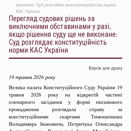
виконане: Суд розглядає конституційність норми
КАС України
Перегляд судових рішень за
виключними обставинами у разі,
якщо рішення суду ще не виконане:
Суд розглядає конституційність
норми КАС України
Версія для друку
19 травня 2026 року
Велика палата Конституційного Суду України 19
травня 2026 року на відкритій частині
пленарного засідання у формі письмового
провадження розглядала справу за
конституційними скаргами Тимошенкова
Володимира Івановича, Петричука Олександра
Анатолійовича, Васильєвої Ірини Михайлівни,