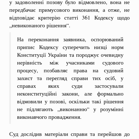
у задоволенні позову було відмовлено, вона не
передбачає примусового виконання, а отже, не
відповідає критерію статті 361 Кодексу щодо
„невиконаного рішення“.
На переконання заявника, оспорюваний
припис Кодексу суперечить низці норм
Конституції України та породжує очевидну
нерівність між учасниками судового
процесу, позбавляє права на судовий
захист та перегляд справи тих осіб, у
справах яких суди застосували
неконституційні закони, але формально
відмовили у позові, оскільки такі рішення
не підлягають „виконанню“ у розумінні
виконавчого провадження.
Суд дослідив матеріали справи та перейшов до