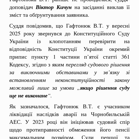
доповідач
Віктор Кичун
на засіданні виклав її
зміст та обґрунтування заявника.
Суддя повідомив, що Гафтонюк В.Т. у вересні
2025 року звернувся до Конституційного Суду
України із клопотанням перевірити на
відповідність Конституції України окремий
припис пункту 1 частини п’ятої статті 361
Кодексу, згідно з яким
перегляд судового рішення
за виключними обставинами у зв’язку зі
встановленням неконституційності закону
можливий лише за умови „
якщо рішення суду
ще не виконане
“.
Як зазначалося, Гафтонюк В.Т. є учасником
ліквідації наслідків аварії на Чорнобильській
АЕС. У 2023 році він ініціював судовий спір
щодо протиправності обмеження його пенсії
максимальним розміром. Суди першої та