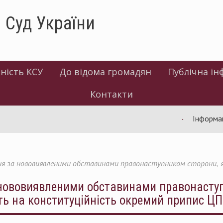
 Суд України
ність КСУ
До відома громадян
Публічна ін
Контакти
Інформація щод
ня за нововиявленими обставинами правонаступником сторони, як
 нововиявленими обставинами правонаступ
ить на конституційність окремий припис Ц