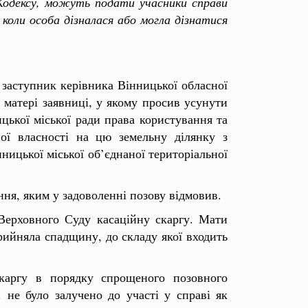
Кодексу, можуть подати учасники справи
коли особа дізналася або могла дізнатися
 заступник керівника Вінницької обласної
 матері заявниці, у якому просив усунути
ької міської ради права користування та
ої власності на цю земельну ділянку з
ицької міської об’єднаної територіальної
ння, яким у задоволенні позову відмовив.
Верховного Суду касаційну скаргу. Мати
рийняла спадщину, до складу якої входить
скаргу в порядку спрощеного позовного
 не було залучено до участі у справі як