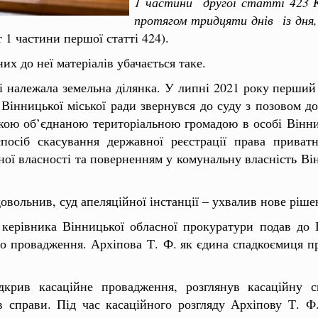
1 частини другої статті 423 
протягом тридцяти днів із дня, 
 1 частини першої статті 424).
их до неї матеріалів убачається таке.
рі належала земельна ділянка. У липні 2021 року перший
 Вінницької міської ради звернувся до суду з позовом до
кою об’єднаною територіальною громадою в особі Вінниц
посіб скасування державної реєстрації права приватн
ої власності та поверненням у комунальну власність Вінн
довольнив, суд апеляційної інстанції – ухвалив нове ріше
ерівника Вінницької обласної прокуратури подав до 
го провадження. Архіпова Т. Ф. як єдина спадкоємиця п
крив касаційне провадження, розглянув касаційну 
 справи. Під час касаційного розгляду Архіпову Т. Ф.