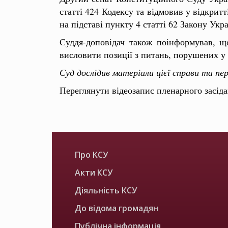
статті 424 Кодексу та відмовив у відкрит
на підставі пункту 4 статті 62 Закону Ук
Суддя-доповідач також поінформував, щ
висловити позиції з питань, порушених у 
Суд дослідив матеріали цієї справи та пе
Переглянути відеозапис пленарного засід
Про КСУ
Акти КСУ
Діяльність КСУ
До відома громадян
Публічна інформація