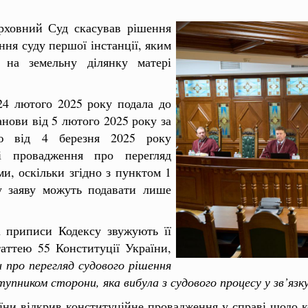
рховний Суд скасував рішення
ння суду першої інстанції, яким
 на земельну ділянку матері
24 лютого 2025 року подала до
анови від 5 лютого 2025 року за
ою від 4 березня 2025 року
і провадження про перегляд
и, оскільки згідно з пунктом 1
у заяву можуть подавати лише
і приписи Кодексу звужують її
таттею 55 Конституції України,
про перегляд судового рішення
пником сторони, яка вибула з судового процесу у зв’язк
їни відкрив конституційне провадження у справі щодо к