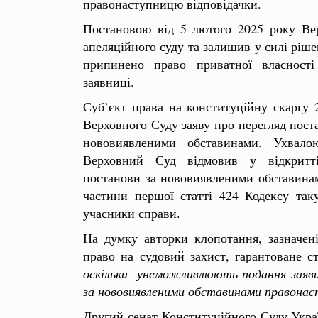
правонаступницю відповідачки.
Постановою від 5 лютого 2025 року Ве
апеляційного суду та залишив у силі ріше
припинено право приватної власності
заявниці.
Суб’єкт права на конституційну скаргу 
Верховного Суду заяву про перегляд пост
нововиявленими обставинами. Ухвал
Верховний Суд відмовив у відкритт
постанови за нововиявленими обставинам
частини першої статті 424 Кодексу так
учасники справи.
На думку авторки клопотання, зазначен
право на судовий захист, гарантоване с
оскільки унеможливлюють подання заяви 
за нововиявленими обставинами правонасту
Другий сенат Конституційного Суду Укра