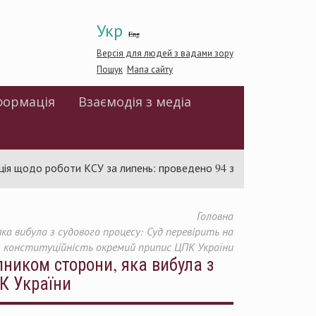
Укр
Eng
Версія для людей з вадами зору
Пошук
Мапа сайту
формація
Взаємодія з медіа
о роботи КСУ за липень: проведено 94 засідання та ухвалено 85
Головна
а вибула з судового процесу: Суд перевірить на
конституційність окремий припис ЦПК України
ником сторони, яка вибула з
ПК України