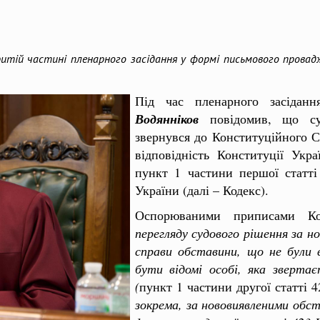
ритій частині пленарного засідання у формі письмового провад
Під час пленарного засіданн
Водянніков
повідомив, що су
звернувся до Конституційного С
відповідність Конституції Укр
пункт 1 частини першої статті
України (далі – Кодекс).
Оспорюваними приписами К
перегляду судового рішення за н
справи обставини, що не були
бути відомі особі, яка звертає
(
пункт 1 частини другої статті 4
зокрема, за нововиявленими обс