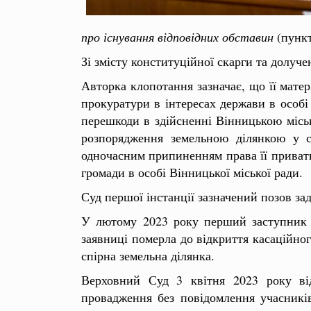
про існування відповідних обставин
(пункт
Зі змісту конституційної скарги та долучен
Авторка клопотання зазначає, що її мате
прокуратури в інтересах держави в особі
перешкоди в здійсненні Вінницькою місь
розпорядження земельною ділянкою у с
одночасним припиненням права її приватн
громади в особі Вінницької міської ради.
Суд першої інстанції зазначений позов за
У лютому 2023 року перший заступник к
заявниці померла до відкриття касаційно
спірна земельна ділянка.
Верховний Суд 3 квітня 2023 року від
провадження без повідомлення учасників