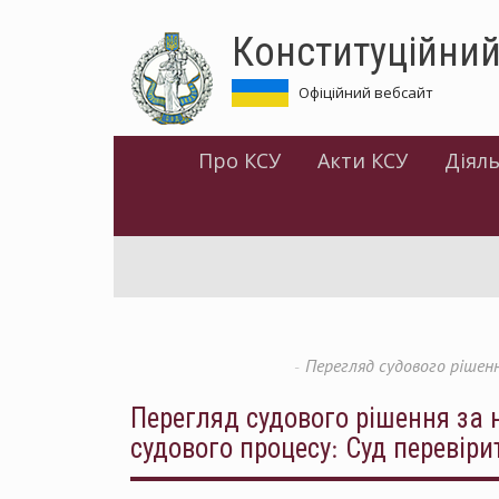
Перейти
Конституційний
до
основного
матеріалу
Офіційний вебсайт
Про КСУ
Акти КСУ
Діяль
Перегляд судового рішен
Перегляд судового рішення за
судового процесу: Суд перевір