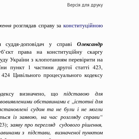
Версія для друку
розглядав справу за
конституційною
ження
я суддя-доповідач у справі
Олександр
б’єкт права на конституційну скаргу
уду України з клопотанням перевірити на
аїни пункт 1 частини другої статті 423,
 424 Цивільного процесуального кодексу
одексу визначено, що
підставою для
ововиявленими обставинами є
„
істотні для
 встановлені судом та не
були і не могли
ться із заявою, на
час розгляду справи“
23);
заяву про перегляд судового рішення,
тавинами з підстави, визначеної пунктом