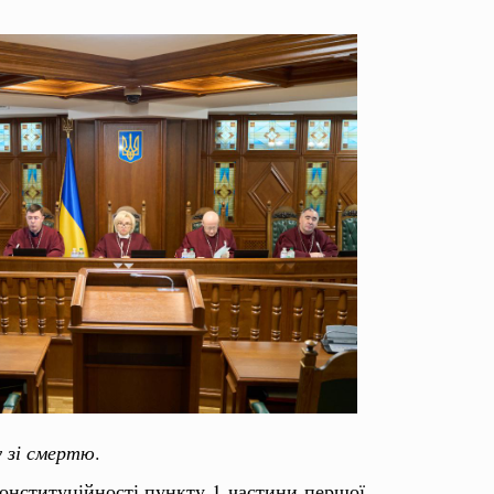
у зі смертю
.
онституційності пункту 1 частини першої