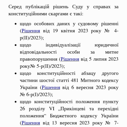
Серед публікацій рішень Суду у справах за
конституційними скаргами є такі:
щодо особових даних у судовому рішенні
(
Рішення
від 19 квітня 2023 року № 4-
р(ІІ)/2023);
щодо індивідуалізації юридичної
відповідальності особи за митне
правопорушення (
Рішення
від 5 липня 2023
року№ 5-р(ІІ)/2023);
щодо конституційності абзацу другого
частини шостої статті 481 Митного кодексу
України (
Рішення
від 6 вересня 2023 року
№ 6-р(І)/2023);
щодо конституційності положення пункту
26 розділу VI „Прикінцеві та перехідні
положення“ Бюджетного кодексу України
(
Рішення
від 13 вересня 2023 року № 7-