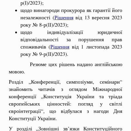
р(І)/2023);
щодо винагороди прокурора як гарантії його
незалежності (
Рішення
від 13 вересня 2023
року № 8-р(ІІ)/2023);
щодо індивідуалізації юридичної
відповідальності за порушення прав
споживачів (
Рішення
від 1 листопада 2023
року № 9-р(ІІ)/2023).
Резюме цих рішень надано англійською
мовою.
Розділ „Конференції, симпозіуми, семінари“
знайомить читачів з оглядом Міжнародної
конференції „Конституція України та тріада
європейських цінностей: погляд у світлі
євроінтеграції“, що відбулася з нагоди Дня
Конституції України.
У розділі „Зовнішні зв’язки Конституційного