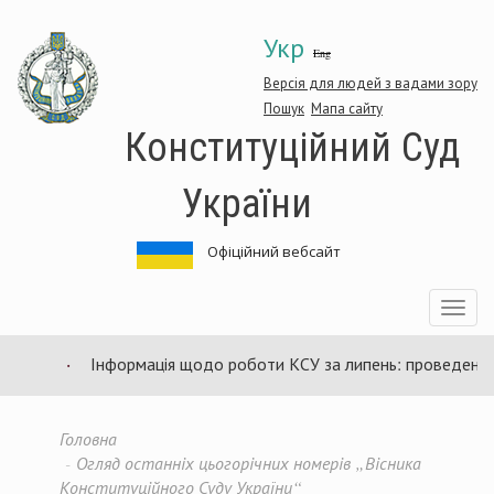
Перейти
Укр
до
Eng
основного
матеріалу
Версія для людей з вадами зору
Пошук
Мапа сайту
Конституційний Суд
України
Офіційний вебсайт
Toggle
navigatio
Інформація щодо роботи КСУ за липень: проведено 94 
Головна
Огляд останніх цьогорічних номерів „Вісника
Конституційного Суду України“