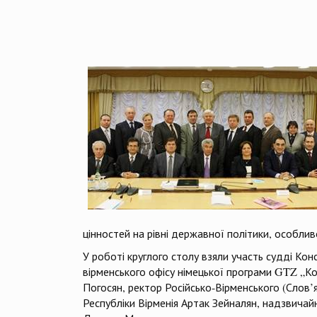
цінностей на рівні державної політики, особлив
У роботі круглого столу взяли участь судді Кон
вірменського офісу німецької
програми GTZ „Кон
Погосян, ректор Російсько-Вірменського (Слов’
Республіки Вірменія Артак Зейналян, надзвичай