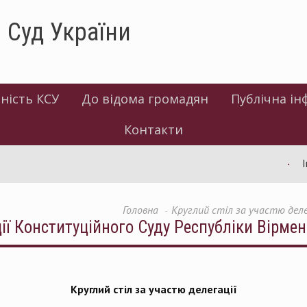
 Суд України
ність КСУ
До відома громадян
Публічна ін
Контакти
Інфо
Головна
Круглий стіл за участю деле
ії Конституційного Суду Республіки Вірмен
Круглий стіл за участю делегації