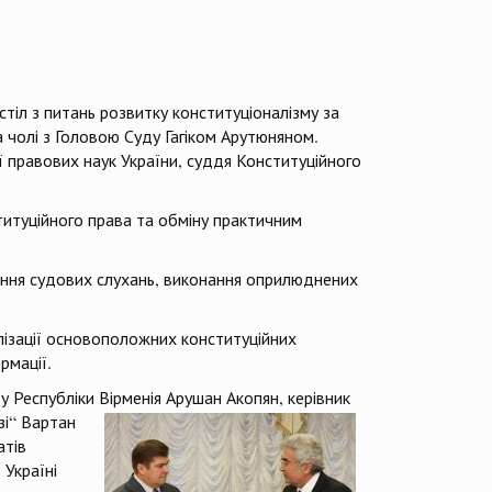
стіл з питань розвитку конституціоналізму за
а чолі з Головою Суду Гагіком Арутюняном.
 правових наук України, суддя Конституційного
ституційного права та обміну практичним
ення судових слухань, виконання оприлюднених
алізації основоположних конституційних
рмації.
у Республіки Вірменія Арушан Акопян, керівник
зі“ Вартан
атів
 Україні