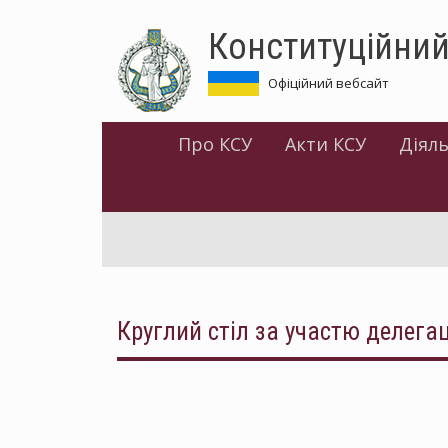
Перейти
Конституційний
до
основного
матеріалу
Офіційний вебсайт
Про КСУ
Акти КСУ
Діяль
Круглий стіл за участю делегац