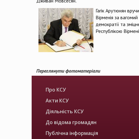
Дживан Мовсесян.
Гагік Арутюнян вруч
Вірменія за вагомий
демократії та зміцн
Республікою Вірмені
Переглянути фотоматеріали
Про КСУ
Акти КСУ
Діяльність КСУ
До відома громадян
Публічна інформація