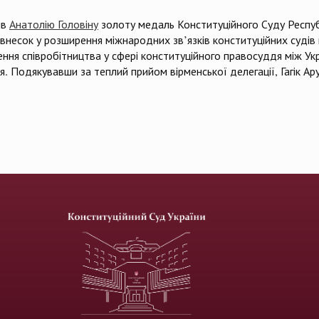
ив
Анатолію Головіну
золоту медаль Конституційного Суду Респуб
 внесок у розширення міжнародних зв’язків конституційних судів 
ення співробітництва у сфері конституційного правосуддя між Ук
я. Подякувавши за теплий прийом вірменської делегації, Гагік Ар