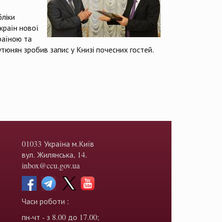
ліки
країн нової
раїною та
утюнян зробив запис у Книзі почесних гостей.
01033 Україна м.Київ
вул. Жилянська, 14.
inbox@ccu.gov.ua
Часи роботи :
пн-чт - з 8.00 до 17.00;