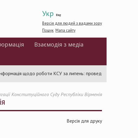
Укр
Eng
Версія для людей з вадами зору
Пошук
Мапа сайту
формація
Взаємодія з медіа
рмація щодо роботи КСУ за липень: проведено 94 засідання та 
гації Конституційного Суду Республіки Вірменія
ія
Версія для друку