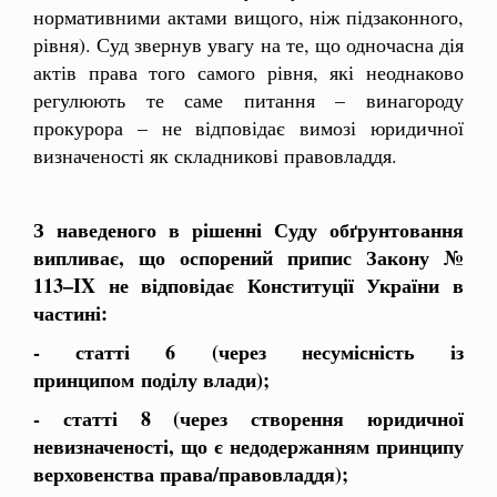
нормативними актами вищого, ніж підзаконного,
рівня). Суд звернув увагу на те, що одночасна дія
актів права того самого рівня, які неоднаково
регулюють те саме питання – винагороду
прокурора – не відповідає вимозі юридичної
визначеності як складникові правовладдя.
З наведеного в рішенні Суду обґрунтовання
випливає, що оспорений припис Закону
№
113–IX не відповідає Конституції України в
частині:
- статті 6 (через несумісність із
принципом поділу влади);
- статті 8 (через створення юридичної
невизначеності, що є недодержанням принципу
верховенства права/правовладдя);