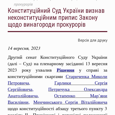
прокурорів
Конституційний Суд України визнав
неконституційним припис Закону
щодо винагороди прокурорів
Версія для друку
14 вересня, 2023
Другий сенат Конституційного Суду України
(далі – Суд) на пленарному засіданні 13 вересня
Рішення
2023 року ухвалив
у справі за
конституційними скаргами
Стариченка Миколи
Петровича
,
Гарлики Сергія
Сергійовича
,
Петричука Олександра
Анатолійовича
,
Остапенко Мар’яни
Василівни
,
Менчинського Сергія Віталійовича
щодо конституційності абзацу третього пункту 3
розділу ІІ „Прикінцеві і перехідні положення“