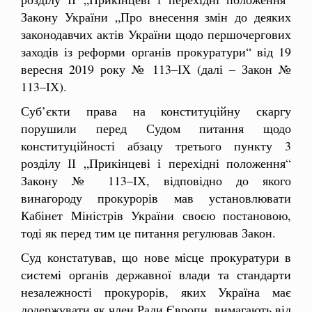
Закону України „Про внесення змін до деяких
законодавчих актів України щодо першочергових
заходів із реформи органів прокуратури“ від 19
вересня 2019 року № 113–ІХ (далі – Закон №
113–ІХ).
Суб’єкти права на конституційну скаргу
порушили перед Судом питання щодо
конституційності абзацу третього пункту 3
розділу ІІ „Прикінцеві і перехідні положення“
Закону № 113–ІХ, відповідно до якого
винагороду прокурорів мав установлювати
Кабінет Міністрів України своєю постановою,
тоді як перед тим це питання регулював Закон.
Суд констатував, що нове місце прокуратури в
системі органів державної влади та стандарти
незалежності прокурорів, яких Україна має
додержувати як член Ради Європи, вимагають від