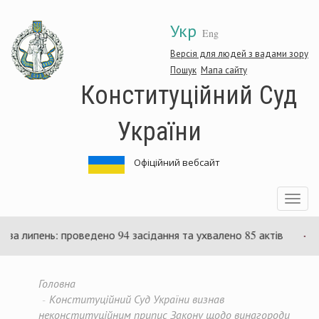
Перейти
Укр
до
Eng
основного
матеріалу
Версія для людей з вадами зору
Пошук
Мапа сайту
Конституційний Суд
України
Офіційний вебсайт
Toggle
navigatio
 липень: проведено 94 засідання та ухвалено 85 актів
Су
Головна
Конституційний Суд України визнав
неконституційним припис Закону щодо винагороди