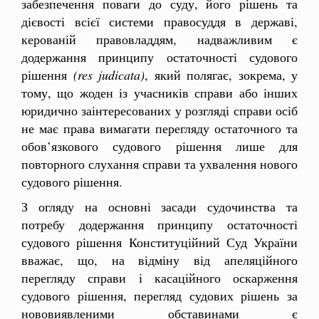
забезпечення поваги до суду, його рішень та
дієвості всієї системи правосуддя в державі,
керованій правовладдям, надважливим є
додержання принципу остаточності судового
рішення
(
res
judicata
)
, який полягає, зокрема, у
тому, що жоден із учасників справи або інших
юридично заінтересованих у розгляді справи осіб
не має права вимагати перегляду остаточного та
обов’язкового судового рішення лише для
повторного слухання справи та ухвалення нового
судового рішення.
З огляду на основні засади судочинства та
потребу додержання принципу остаточності
судового рішення Конституційний Суд України
вважає, що, на відміну від апеляційного
перегляду справи і касаційного оскарження
судового рішення, перегляд судових рішень за
нововиявленими обставинами є