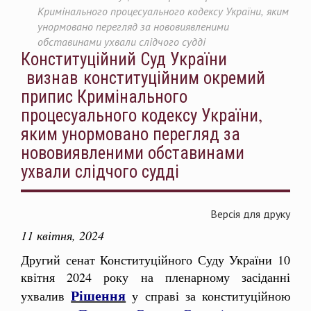
Кримінального процесуального кодексу України, яким
унормовано перегляд за нововиявленими
обставинами ухвали слідчого судді
Конституційний Суд України
визнав конституційним окремий
припис Кримінального
процесуального кодексу України,
яким унормовано перегляд за
нововиявленими обставинами
ухвали слідчого судді
Версія для друку
11 квітня, 2024
Другий сенат Конституційного Суду України 10
квітня 2024 року на пленарному засіданні
Рішення
ухвалив
у справі за конституційною