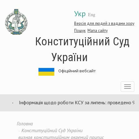
Перейти
Укр
до
Eng
основного
матеріалу
Версія для людей з вадами зору
Пошук
Мапа сайту
Конституційний Суд
України
Офіційний вебсайт
Toggle
navigatio
Інформація щодо роботи КСУ за липень: проведено 94 засі
Головна
Конституційний Суд України
визнав конституційним окремий припис