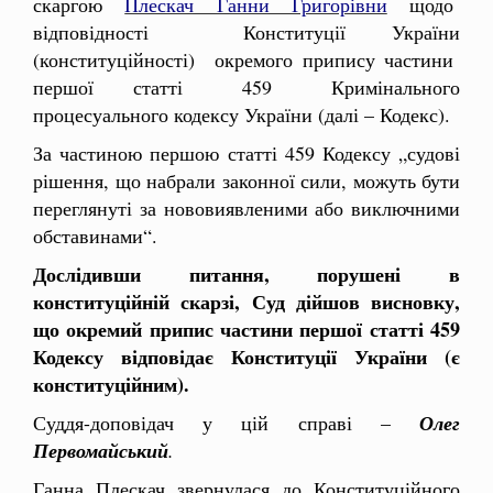
скаргою
Плескач Ганни Григорівни
щодо
відповідності Конституції України
(конституційності) окремого припису частини
першої статті 459 Кримінального
процесуального кодексу України (далі – Кодекс).
За частиною першою статті 459 Кодексу „судові
рішення, що набрали законної сили, можуть бути
переглянуті за нововиявленими або виключними
обставинами“.
Дослідивши питання, порушені в
конституційній скарзі, Суд дійшов висновку,
що окремий припис частини першої
статті 459
Кодексу відповідає Конституції України (є
конституційним).
Суддя-доповідач у цій справі –
Олег
Первомайський
.
Ганна Плескач звернулася до Конституційного