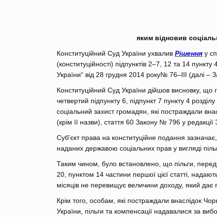
яким відновив соціаль
Конституційний Суд України ухвалив
Рішення
у сп
(конституційності) підпунктів 2–7, 12 та 14 пункт
України“ від 28 грудня 2014 року№ 76–III (далі – 
Конституційний Суд України дійшов висновку, що п
четвертий підпункту 6, підпункт 7 пункту 4 розділу
соціальний захист громадян, які постраждали внас
(крім її назви), стаття 60 Закону № 796 у редакці
Суб’єкт права на конституційне подання зазнача
наданих державою соціальних прав у вигляді піль
Таким чином, було встановлено, що пільги, передба
20, пунктом 14 частини першої цієї статті, надаю
місяців не перевищує величини доходу, який дає п
Крім того, особам, які постраждали внаслідок Чор
України, пільги та компенсації надавалися за виб