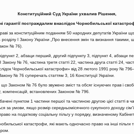
Конституційний Суд України ухвалив Рішення,
ні гарантії постраждалим внаслідок Чорнобильської катастроф
раві за конституційним поданням 50 народних депутатів України щод
у 4 розділу І Закону України „Про внесення змін та визнання такими, 
Закон № 76).
ідпункт 2, абзаци перший, другий підпункту 3, підпункт 4, абзаци п
 І Закону № 76, частина третя статті 22, частина друга статті 24, ча
лідок Чорнобильської катастрофи» від 28 лютого 1991 року № 796–ХІ
ї Закону № 76 суперечать статтям 3, 16 Конституції України.
є, що Законом № 76 було звужено зміст та обсяг існуючих прав і с
г, компенсацій, встановлених Законом № 796.
чені пунктом 1 частини першої та частиною другою цієї статті в час
ться за умови, якщо розмір середньомісячного сукупного доходу сім’
раво на податкову соціальну пільгу у порядку, визначеному Кабінет
нобильської катастрофи, які мають одночасно право на інші пільги 
ором.