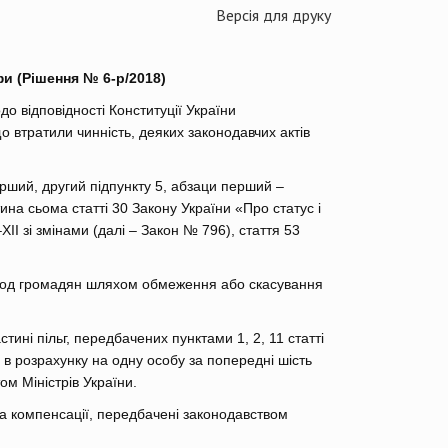
Версія для друку
и (Рішення № 6-р/2018)
о відповідності Конституції України
що втратили чинність, деяких законодавчих актів
ерший, другий підпункту 5, абзаци перший –
стина сьома статті 30 Закону України «Про статус і
І зі змінами (далі – Закон № 796), стаття 53
вобод громадян шляхом обмеження або скасування
тині пільг, передбачених пунктами 1, 2, 11 статті
ї в розрахунку на одну особу за попередні шість
ом Міністрів України.
та компенсації, передбачені законодавством