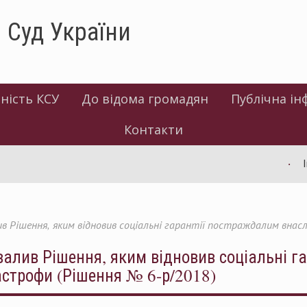
 Суд України
ність КСУ
До відома громадян
Публічна ін
Контакти
Інфо
в Рішення, яким відновив соціальні гарантії постраждалим внас
валив Рішення, яким відновив соціальні г
астрофи (Рішення № 6-р/2018)