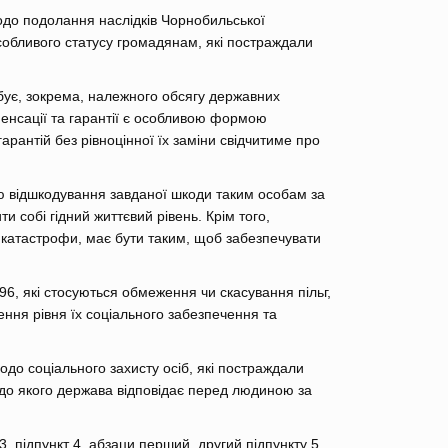
щодо подолання наслідків Чорнобильської
обливого статусу громадянам, які постраждали
ує, зокрема, належного обсягу державних
пенсації та гарантії є особливою формою
арантій без рівноцінної їх заміни свідчитиме про
мою відшкодування завданої шкоди таким особам за
и собі гідний життєвий рівень. Крім того,
ї катастрофи, має бути таким, щоб забезпечувати
, які стосуються обмеження чи скасування пільг,
ення рівня їх соціального забезпечення та
одо соціального захисту осіб, які постраждали
о до якого держава відповідає перед людиною за
, підпункт 4, абзаци перший, другий підпункту 5,