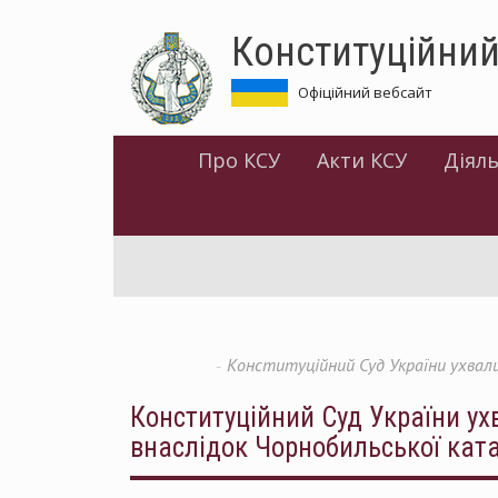
Перейти
Конституційний
до
основного
матеріалу
Офіційний вебсайт
Про КСУ
Акти КСУ
Діяль
Конституційний Суд України ухвали
Конституційний Суд України ух
внаслідок Чорнобильської кат