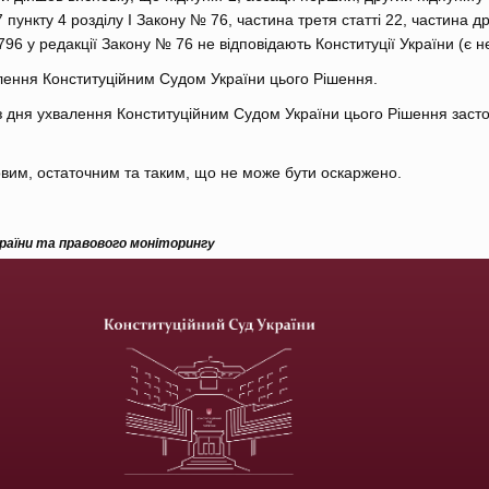
 пункту 4 розділу І Закону № 76, частина третя статті 22, частина д
 796 у редакції Закону № 76 не відповідають Конституції України (є 
алення Конституційним Судом України цього Рішення.
з дня ухвалення Конституційним Судом України цього Рішення засто
овим, остаточним та таким, що не може бути оскаржено.
країни та правового моніторингу