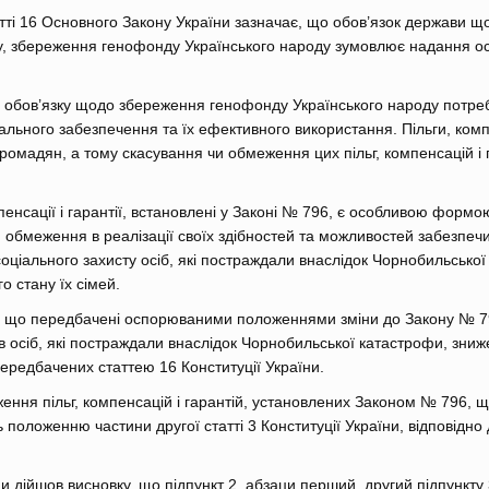
татті 16 Основного Закону України зазначає, що обов’язок держави 
, збереження генофонду Українського народу зумовлює надання ос
 обов’язку щодо збереження генофонду Українського народу потреб
іального забезпечення та їх ефективного використання. Пільги, ком
ромадян, а тому скасування чи обмеження цих пільг, компенсацій і г
мпенсації і гарантії, встановлені у Законі № 796, є особливою фор
 обмеження в реалізації своїх здібностей та можливостей забезпечит
соціального захисту осіб, які постраждали внаслідок Чорнобильсько
о стану їх сімей.
, що передбачені оспорюваними положеннями зміни до Закону № 796
в осіб, які постраждали внаслідок Чорнобильської катастрофи, зниж
передбачених статтею 16 Конституції України.
ення пільг, компенсацій і гарантій, установлених Законом № 796, щ
 положенню частини другої статті 3 Конституції України, відповідн
и дійшов висновку, що підпункт 2, абзаци перший, другий підпункту 3