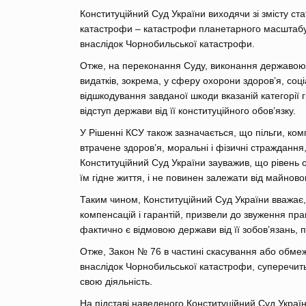
Конституційний Суд України виходячи зі змісту с
катастрофи – катастрофи планетарного масштабу
внаслідок Чорнобильської катастрофи.
Отже, на переконання Суду, виконання державою
видатків, зокрема, у сферу охорони здоров’я, соц
відшкодування завданої шкоди вказаній категорії г
відступ держави від її конституційного обов’язку.
У Рішенні КСУ також зазначається, що пільги, ко
втрачене здоров’я, моральні і фізичні страждання,
Конституційний Суд України зауважив, що рівень 
їм гідне життя, і не повинен залежати від майновог
Таким чином, Конституційний Суд України вважає
компенсацій і гарантій, призвели до звуження пра
фактично є відмовою держави від її зобов’язань, 
Отже, Закон № 76 в частині скасування або обмеж
внаслідок Чорнобильської катастрофи, суперечить
свою діяльність.
На підставі наведеного Конституційний Суд Україн