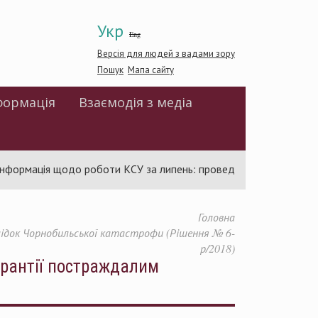
Укр
Eng
Версія для людей з вадами зору
Пошук
Мапа сайту
формація
Взаємодія з медіа
рмація щодо роботи КСУ за липень: проведено 94 засідання та у
Головна
лідок Чорнобильської катастрофи (Рішення № 6-
р/2018)
арантії постраждалим