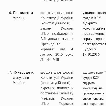
16.
Президента
щодо відповідності
ухвалою колег
України
Конституції України
суддів КСУ
(конституційності)
відкрито
Закону України
конституційне
„Про позбавлення
провадження 
В.Януковича звання
справі; справа
Президента
розглядається
України“ від 4
Судом з
лютого 2015 року
19.10.2016
№ 144–VIII
17.
46 народних
щодо відповідності
ухвалою колегії
депутатів
Конституції України
суддів КСУ
України
(конституційності)
відкрито
окремих положень
конституційне
постанови Кабінету
провадження у
Міністрів України
справі; справа
„Про Порядок
розглядається