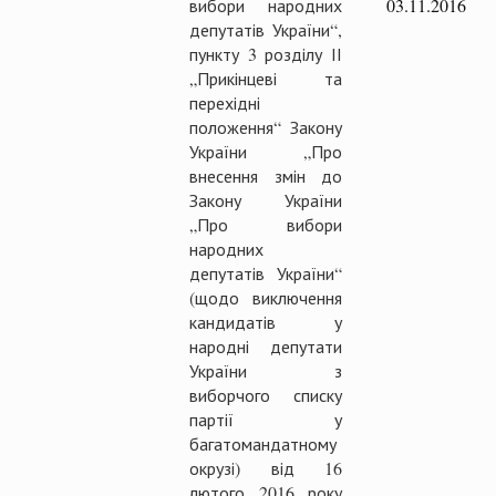
вибори народних
03.11.2016
депутатів України“,
пункту 3 розділу ІІ
„Прикінцеві та
перехідні
положення“ Закону
України „Про
внесення змін до
Закону України
„Про вибори
народних
депутатів України“
(щодо виключення
кандидатів у
народні депутати
України з
виборчого списку
партії у
багатомандатному
окрузі) від 16
лютого 2016 року