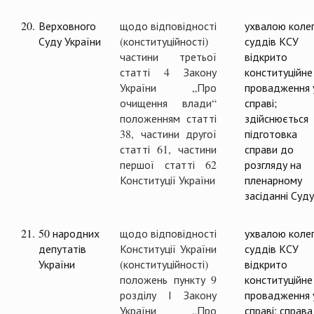
20.
Верховного
щодо відповідності
ухвалою колег
Суду України
(конституційності)
суддів КСУ
частини третьої
відкрито
статті 4 Закону
конституційне
України „Про
провадження 
очищення влади“
справі;
положенням статті
здійснюється
38, частини другої
підготовка
статті 61, частини
справи до
першої статті 62
розгляду на
Конституції України
пленарному
засіданні Суду
21.
50 народних
щодо відповідності
ухвалою колег
депутатів
Конституції України
суддів КСУ
України
(конституційності)
відкрито
положень пункту 9
конституційне
розділу І Закону
провадження 
України „Про
справі; справа