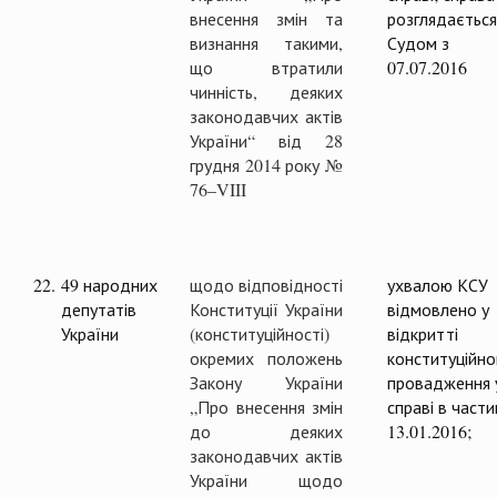
внесення змін та
розглядається
визнання такими,
Судом з
що втратили
07.07.2016
чинність, деяких
законодавчих актів
України“ від 28
грудня 2014 року №
76–VIII
22.
49 народних
щодо відповідності
ухвалою КСУ
депутатів
Конституції України
відмовлено у
України
(конституційності)
відкритті
окремих положень
конституційно
Закону України
провадження 
„Про внесення змін
справі в части
до деяких
13.01.2016;
законодавчих актів
України щодо