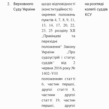
2.
Верховного
щодо відповідності
на розгляді
Суду України
(конституційності)
колегії суддів
окремих положень
КСУ
пунктів 4, 7, 8, 9, 11,
13, 14, 17, 20, 22,
23, 25 розділу XII
„Прикінцеві та
перехідні
положення“ Закону
України „Про
судоустрій і статус
суддів“ від 2
червня 2016 року №
1402–VІІІ
положенням статті
6, частин першої,
другої статті 8,
частини другої
статті 19, частин
першої, другої