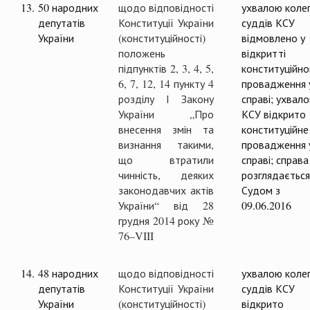
13.
50 народних
щодо відповідності
ухвалою колег
депутатів
Конституції України
суддів КСУ
України
(конституційності)
відмовлено у
положень
відкритті
підпунктів 2, 3, 4, 5,
конституційно
6, 7, 12, 14 пункту 4
провадження 
розділу І Закону
справі; ухвал
України „Про
КСУ відкрито
внесення змін та
конституційне
визнання такими,
провадження 
що втратили
справі; справа
чинність, деяких
розглядається
законодавчих актів
Судом з
України“ від 28
09.06.2016
грудня 2014 року №
76–VIII
14.
48 народних
щодо відповідності
ухвалою колег
депутатів
Конституції України
суддів КСУ
України
(конституційності)
відкрито