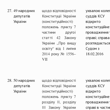
27.
49 народних
щодо відповідності
ухвалою колег
депутатів
Конституції України
суддів КСУ
України
(конституційності)
відкрито
положень пункту 7
конституційне
частини другої
провадження 
статті 42 Закону
справі; справа
України „Про вищу
розглядається
освіту“ від 1 липня
Судом з
2014 року № 1556–
18.02.2016
VII
28.
50 народних
щодо відповідності
ухвалою колег
депутатів
Конституції України
суддів КСУ
України
(конституційності)
відкрито
положень пункту 7
конституційне
розділу ІІ, розділу
провадження 
ІІІ Закону України
справі в частин