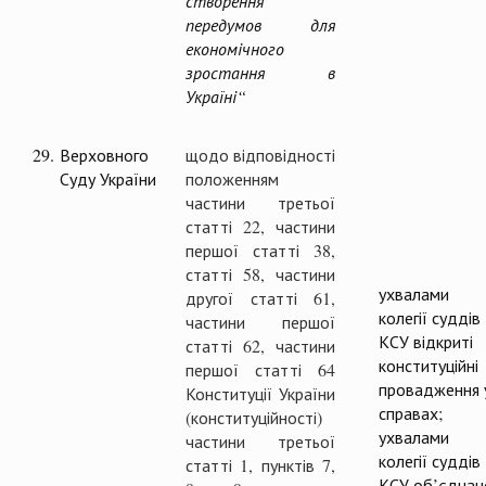
створення
передумов для
економічного
зростання в
Україні“
29.
Верховного
щодо відповідності
Суду України
положенням
частини третьої
статті 22, частини
першої статті 38,
статті 58, частини
ухвалами
другої статті 61,
колегії суддів
частини першої
КСУ відкриті
статті 62, частини
конституційні
першої статті 64
провадження 
Конституції України
справах;
(конституційності)
ухвалами
частини третьої
колегії суддів
статті 1, пунктів 7,
КСУ об’єднан