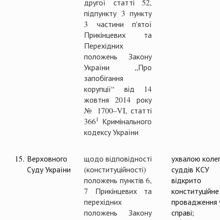
другої статті 52,
підпункту 3 пункту
3 частини п'ятої
Прикінцевих та
Перехідних
положень Закону
України „Про
запобігання
корупції“ від 14
жовтня 2014 року
№ 1700–VI, статті
1
366
Кримінального
кодексу України
15.
Верховного
щодо відповідності
ухвалою колег
Суду України
(конституційності)
суддів КСУ
положень пунктів 6,
відкрито
7 Прикінцевих та
конституційне
перехідних
провадження 
положень Закону
справі;