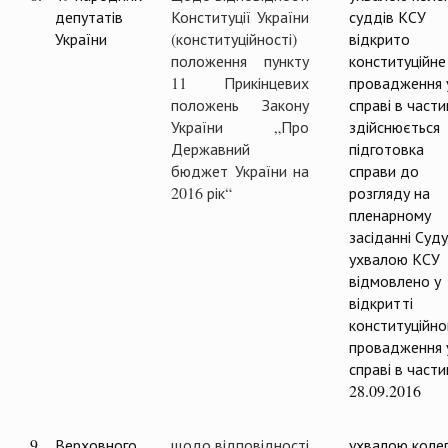
депутатів
Конституції України
суддів КСУ
України
(конституційності)
відкрито
положення пункту
конституційне
11 Прикінцевих
провадження 
положень Закону
справі в частин
України „Про
здійснюється
Державний
підготовка
бюджет України на
справи до
2016 рік“
розгляду на
пленарному
засіданні Суд
ухвалою КСУ
відмовлено у
відкритті
конституційно
провадження 
справі в части
28.09.2016
9.
Верховного
щодо відповідності
ухвалою колег