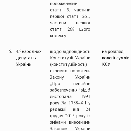
положеннями
статті 5, частини
першої статті 261,
частини першої
статті 268 цього
кодексу
5.
45 народних
щодо відповідності
на розгляді
депутатів
Конституції України
колегії суддів
України
(конституційності)
КСУ
окремих положень
Закону України
„Про пенсійне
забезпечення“ від 5
листопада 1991
року № 1788–ХІІ у
редакції від 24
грудня 2015 року із
змінами внесеними
Законом України