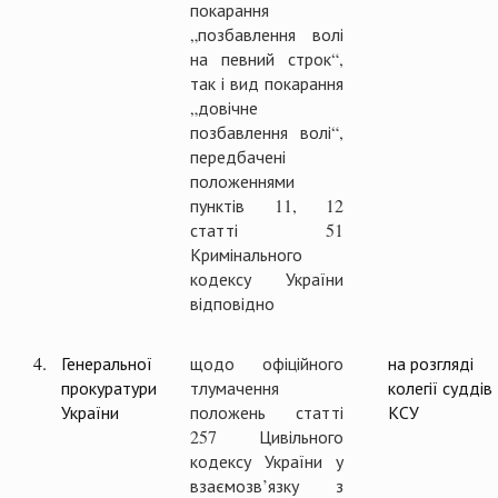
покарання
„позбавлення волі
на певний строк“,
так і вид покарання
„довічне
позбавлення волі“,
передбачені
положеннями
пунктів 11, 12
статті 51
Кримінального
кодексу України
відповідно
4.
Генеральної
щодо офіційного
на розгляді
прокуратури
тлумачення
колегії суддів
України
положень статті
КСУ
257 Цивільного
кодексу України у
взаємозв’язку з