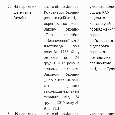
7.
45 народних
щодо відповідності
ухвалою колег
депутатів
Конституції України
суддів КСУ
України
(конституційності)
відкрито
окремих положень
конституційне
Закону України
провадження 
„Про пенсійне
справі;
забезпечення“ від 5
здійснюється
листопада 1991
підготовка
року № 1788–ХІІ у
справи до
редакції від 24
розгляду на
грудня 2015 року із
пленарному
змінами внесеними
засіданні Суду
Законом України
„Про внесення змін
до деяких
законодавчих актів
України“ від 24
грудня 2015 року №
911–VIII
8.
49 народних
щодо відповідності
ухвалою колег