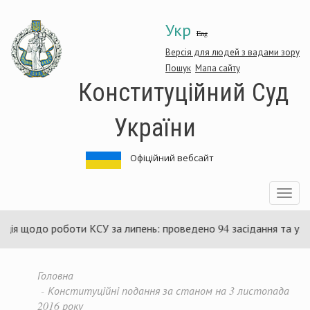
Перейти
Укр
до
Eng
основного
матеріалу
Версія для людей з вадами зору
Пошук
Мапа сайту
Конституційний Суд
України
Офіційний вебсайт
Toggle
navigatio
о роботи КСУ за липень: проведено 94 засідання та ухвалено 85
Головна
Конституційні подання за станом на 3 листопада
2016 року