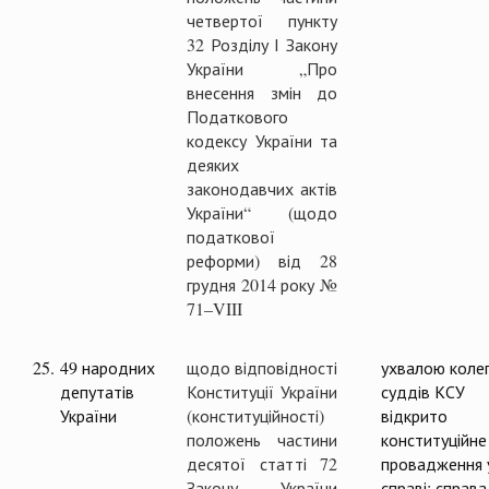
четвертої пункту
32 Розділу І Закону
України „Про
внесення змін до
Податкового
кодексу України та
деяких
законодавчих актів
України“ (щодо
податкової
реформи) від 28
грудня 2014 року №
71–VIII
25.
49 народних
щодо відповідності
ухвалою колег
депутатів
Конституції України
суддів КСУ
України
(конституційності)
відкрито
положень частини
конституційне
десятої статті 72
провадження 
Закону України
справі; справа