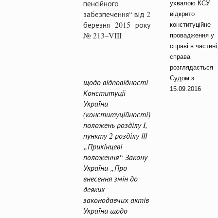
пенсійного
ухвалою КСУ
забезпечення“ від 2
відкрито
березня 2015 року
конституційне
№ 213–VIII
провадження у
справі
в
частині
справа
розглядається
Судом з
щодо відповідності
1
5
.09.2016
Конституції
України
(конституційності)
положень розділу I,
пункту 2 розділу ІІІ
„Прикінцеві
положення“
Закону
України „Про
внесення змін до
деяких
законодавчих актів
України щодо