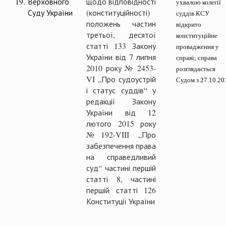
19.
Верховного
щодо відповідності
ухвалою колегії
Суду України
(конституційності)
суддів КСУ
положень частин
відкрито
третьої, десятої
конституційне
статті 133 Закону
провадження у
України від 7 липня
справі; справа
2010 року № 2453-
розглядається
VI „Про судоустрій
Судом з 27.10.20
і статус суддів“ у
редакції Закону
України від 12
лютого 2015 року
№ 192-VIII „Про
забезпечення права
на справедливий
суд“ частині першій
статті 8, частині
першій статті 126
Конституції України