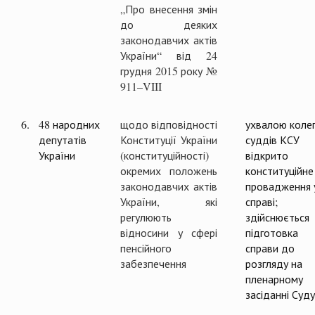
„Про внесення змін
до деяких
законодавчих актів
України“ від 24
грудня 2015 року №
911–VIII
6.
48 народних
щодо відповідності
ухвалою колег
депутатів
Конституції України
суддів КСУ
України
(конституційності)
відкрито
окремих положень
конституційне
законодавчих актів
провадження 
України, які
справі;
регулюють
здійснюється
відносини у сфері
підготовка
пенсійного
справи до
забезпечення
розгляду на
пленарному
засіданні Суду