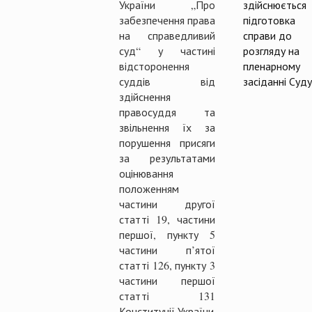
України „Про
здійснюється
забезпечення права
підготовка
на справедливий
справи до
суд“ у частині
розгляду на
відсторонення
пленарному
суддів від
засіданні Суду
здійснення
правосуддя та
звільнення їх за
порушення присяги
за результатами
оцінювання
положенням
частини другої
статті 19, частини
першої, пункту 5
частини п’ятої
статті 126, пункту 3
частини першої
статті 131
Конституції України