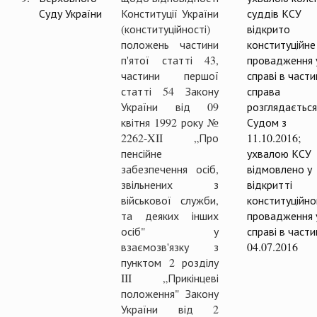
Суду України
Конституції України
суддів КСУ
(конституційності)
відкрито
положень частини
конституційне
п'ятої статті 43,
провадження 
частини першої
справі в частин
статті 54 Закону
справа
України від 09
розглядається
квітня 1992 року №
Судом з
2262-XII „Про
11.10.2016;
пенсійне
ухвалою КСУ
забезпечення осіб,
відмовлено у
звільнених з
відкритті
військової служби,
конституційно
та деяких інших
провадження 
осіб" у
справі в части
взаємозв'язку з
04.07.2016
пунктом 2 розділу
III „Прикінцеві
положення" Закону
України від 2