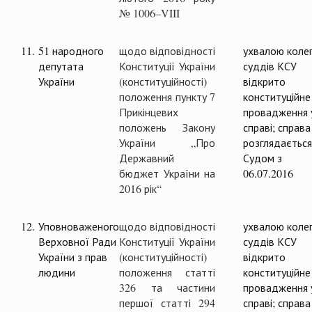
№ 1006–VIII
11.
51 народного
щодо відповідності
ухвалою колег
депутата
Конституції України
суддів КСУ
України
(конституційності)
відкрито
положення пункту 7
конституційне
Прикінцевих
провадження 
положень Закону
справі; справа
України „Про
розглядається
Державний
Судом з
бюджет України на
06.07.2016
2016 рік“
12.
Уповноваженого
щодо відповідності
ухвалою колег
Верховної Ради
Конституції України
суддів КСУ
України з прав
(конституційності)
відкрито
людини
положення статті
конституційне
326 та частини
провадження 
першої статті 294
справі; справа