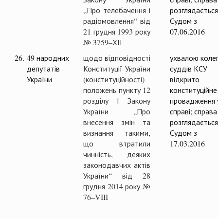
„Про телебачення і
розглядається
радіомовлення“ від
Судом з
21 грудня 1993 року
07.06.2016
№ 3759–ХІІ
26.
49 народних
щодо відповідності
ухвалою колег
депутатів
Конституції України
суддів КСУ
України
(конституційності)
відкрито
положень пункту 12
конституційне
розділу І Закону
провадження 
України „Про
справі; справа
внесення змін та
розглядається
визнання такими,
Судом з
що втратили
17.03.2016
чинність, деяких
законодавчих актів
України“ від 28
грудня 2014 року №
76–VIII