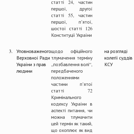
статті 24, частин
першої, другої
статті 55, частин
першої, п’ятої,
шостої статті 126
Конституції України
3.
Уповноваженого
щодо офіційного
на розгляді
Верховної Ради
тлумачення терміну
колегії суддів
України з прав
„позбавлення волі“,
КСУ
людини
передбаченого
положеннями
частини п’ятої
статті 72
Кримінального
кодексу України в
аспекті питання, чи
можна тлумачити
цей термін як такий,
що охоплює як вид