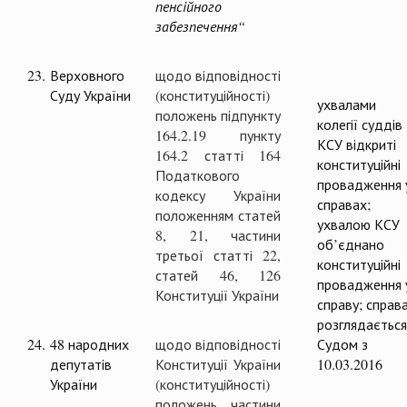
пенсійного
забезпечення“
23.
Верховного
щодо відповідності
Суду України
(конституційності)
ухвалами
положень підпункту
колегії суддів
164.2.19 пункту
КСУ відкриті
164.2 статті 164
конституційні
Податкового
провадження 
кодексу України
справах;
положенням статей
ухвалою КСУ
8, 21, частини
об’єднано
третьої статті 22,
конституційні
статей 46, 126
провадження 
Конституції України
справу; справ
розглядається
24.
48 народних
щодо відповідності
Судом з
депутатів
Конституції України
10.03.2016
України
(конституційності)
положень частини