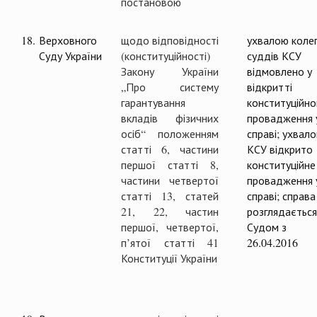
постановою
18.
Верховного
щодо відповідності
ухвалою колег
Суду України
(конституційності)
суддів КСУ
Закону України
відмовлено у
„Про систему
відкритті
гарантування
конституційно
вкладів фізичних
провадження 
осіб“ положенням
справі; ухвал
статті 6, частини
КСУ відкрито
першої статті 8,
конституційне
частини четвертої
провадження 
статті 13, статей
справі; справа
21, 22, частин
розглядається
першої, четвертої,
Судом з
п’ятої статті 41
26.04.2016
Конституції України