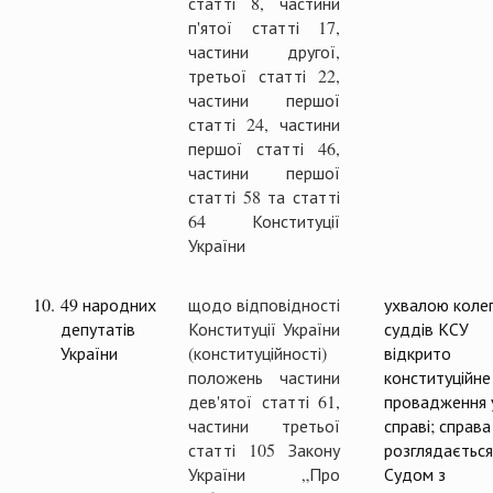
статті 8, частини
п'ятої статті 17,
частини другої,
третьої статті 22,
частини першої
статті 24, частини
першої статті 46,
частини першої
статті 58 та статті
64 Конституції
України
10.
49 народних
щодо відповідності
ухвалою колег
депутатів
Конституції України
суддів КСУ
України
(конституційності)
відкрито
положень частини
конституційне
дев'ятої статті 61,
провадження 
частини третьої
справі; справа
статті 105 Закону
розглядається
України „Про
Судом з