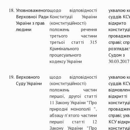
18.
Уповноваженого
щодо відповідності
ухвалою ко
Верховної Ради
Конституції України
суддів КС
України з прав
(конституційності)
відкрито
людини
положень речення
конституц
третього частини
проваджен
третьої статті 315
справі; сп
Кримінального
розглядає
процесуального
Судом з
кодексу України
30.03.2017
19.
Верховного
щодо відповідності
ухвалою ко
Суду України
(конституційності)
суддів КС
положень частин
відмовлен
першої, другої статті
відкритті
11 Закону України "Про
конституц
природні монополії ",
проваджен
абзацу п`ятого частини
справі; ух
першої статті 12
КСУ відкр
Закону України "Про
конституц