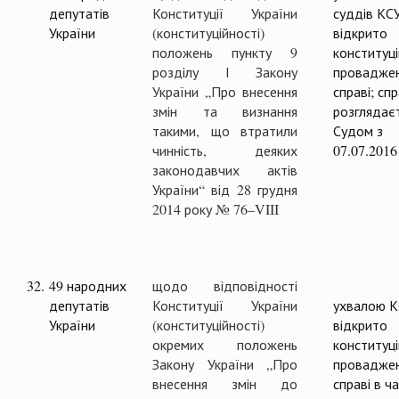
депутатів
Конституції України
суддів КС
України
(конституційності)
відкрито
положень пункту 9
конституц
розділу І Закону
проваджен
України „Про внесення
справі; сп
змін та визнання
розглядає
такими, що втратили
Судом з
чинність, деяких
07.07.2016
законодавчих актів
України“ від 28 грудня
2014 року № 76–VIII
32.
49 народних
щодо відповідності
депутатів
Конституції України
ухвалою 
України
(конституційності)
відкрито
окремих положень
конституц
Закону України „Про
проваджен
внесення змін до
справі в ча