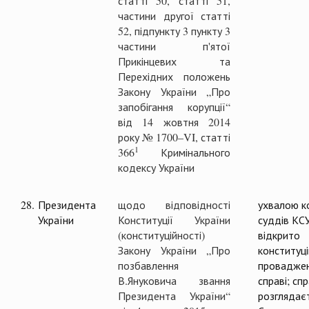
статті 50, статті 51,
частини другої статті
52, підпункту 3 пункту 3
частини п'ятої
Прикінцевих та
Перехідних положень
Закону України „Про
запобігання корупції“
від 14 жовтня 2014
року № 1700–VI, статті
1
366
Кримінального
кодексу України
28.
Президента
щодо відповідності
ухвалою ко
України
Конституції України
суддів КС
(конституційності)
відкрито
Закону України „Про
конституц
позбавлення
проваджен
В.Януковича звання
справі; сп
Президента України“
розглядає