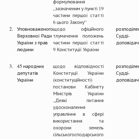
формулювання
„зазначеним у пункті 19
частини першої статті
6 цього Закону“
2.
Уповноваженого
щодо офіційного
розподіле
Верховної Ради
тлумачення положень
Судді-
України з прав
частини першої статті
доповідач
людини
9 Конституції України
3.
45 народних
щодо відповідності
розподіле
депутатів
Конституції України
Судді-
України
(конституційності)
доповідач
постанови Кабінету
Міністрів України
„Деякі питання
удосконалення
управління в сфері
використання та
охорони земель
сільськогосподарського