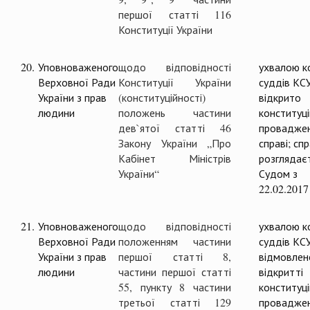
першої статті 116
Конституції України
20.
Уповноваженого
щодо відповідності
ухвалою ко
Верховної Ради
Конституції України
суддів КС
України з прав
(конституційності)
відкрито
людини
положень частини
конституц
дев`ятої статті 46
проваджен
Закону України „Про
справі; сп
Кабінет Міністрів
розглядає
України“
Судом з
22.02.2017
21.
Уповноваженого
щодо відповідності
ухвалою ко
Верховної Ради
положенням частини
суддів КС
України з прав
першої статті 8,
відмовлен
людини
частини першої статті
відкритті
55, пункту 8 частини
конституц
третьої статті 129
проваджен