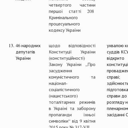
четвертого частини
першої статті 208
Кримінального
процесуального
кодексу України
13.
46 народних
щодо відповідності
ухвалою ко
депутатів
Конституції України
суддів КС
України
(конституційності)
відкрито
Закону України „Про
конституц
засудження
проваджен
комуністичного та
справі;
націонал-
здійснюєт
соціалістичного
підготовк
(нацистського)
справи до
тоталітарних режимів
розгляду н
в Україні та заборону
пленарном
пропаганди їхньої
засіданні 
символіки“ від 9 квітня
2015 року № 317-VII