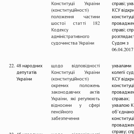
Конституції України
справі; ух
(конституційності)
КСУ відкр
положення частини
конституц
шостої статті 182
проваджен
Кодексу
справі; сп
адміністративного
розглядає
судочинства України
Судом з
06.04.2017
22.
48 народних
щодо відповідності
ухвалами
депутатів
Конституції України
колегії суд
України
(конституційності)
КСУ відкри
окремих положень
конституці
законодавчих актів
проваджен
України, які регулюють
справах;
відносини у сфері
ухвалою 
пенсійного
об’єднано
забезпечення
конституці
проваджен
справу; сп