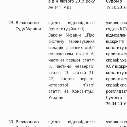
від 4 лютого 2015 року
Судом з
№ 144–VIII
19.10.2016
29.
Верховного
щодо відповідності
ухвалою ко
Суду України
(конституційності)
суддів КС
Закону України „Про
відмовлен
систему гарантування
відкритті
вкладів фізичних осіб“
конституц
положенням статті 6,
проваджен
частини першої статті
справі; ух
8, частини четвертої
КСУ відкр
статті 13, статей 21,
конституц
22, частин першої,
проваджен
четвертої, п’ятої
справі; сп
статті 41 Конституції
розглядає
України
Судом з
26.04.2016
30.
Верховного
щодо відповідності
ухвалою ко