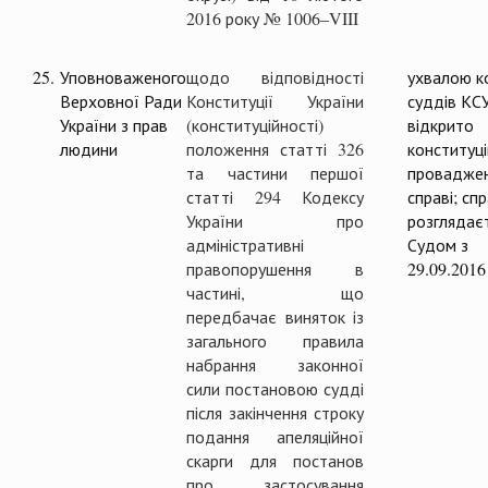
2016 року № 1006–VIII
25.
Уповноваженого
щодо відповідності
ухвалою ко
Верховної Ради
Конституції України
суддів КС
України з прав
(конституційності)
відкрито
людини
положення статті 326
конституц
та частини першої
проваджен
статті 294 Кодексу
справі; сп
України про
розглядає
адміністративні
Судом з
правопорушення в
29.09.2016
частині, що
передбачає виняток із
загального правила
набрання законної
сили постановою судді
після закінчення строку
подання апеляційної
скарги для постанов
про застосування