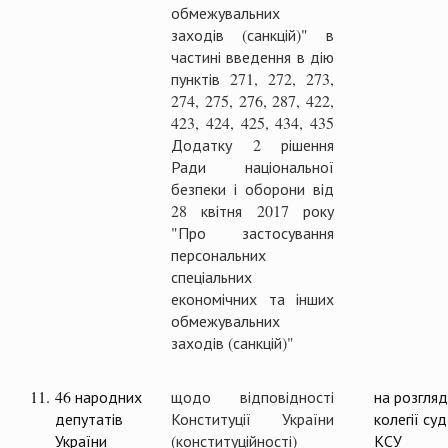
обмежувальних
заходів (санкцій)" в
частині введення в дію
пунктів 271, 272, 273,
274, 275, 276, 287, 422,
423, 424, 425, 434, 435
Додатку 2 рішення
Ради національної
безпеки і оборони від
28 квітня 2017 року
"Про застосування
персональних
спеціальних
економічних та інших
обмежувальних
заходів (санкцій)"
11.
46 народних
щодо відповідності
на розгляд
депутатів
Конституції України
колегії суд
України
(конституційності)
КСУ