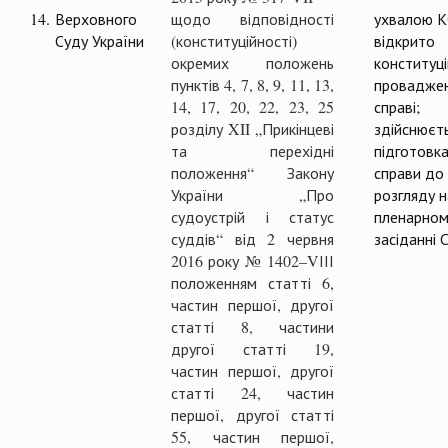
14.
Верховного
щодо відповідності
ухвалою 
Суду України
(конституційності)
відкрито
окремих положень
конституц
пунктів 4, 7, 8, 9, 11, 13,
проваджен
14, 17, 20, 22, 23, 25
справі;
розділу XII „Прикінцеві
здійснюєт
та перехідні
підготовк
положення“ Закону
справи до
України „Про
розгляду н
судоустрій і статус
пленарном
суддів“ від 2 червня
засіданні 
2016 року № 1402–VІІІ
положенням статті 6,
частин першої, другої
статті 8, частини
другої статті 19,
частин першої, другої
статті 24, частин
першої, другої статті
55, частин першої,