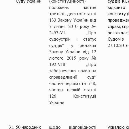
Суду України
(конституційності)
суддів КС
положень частин
відкрито
третьої, десятої статті
конституц
133 Закону України від
проваджен
7 липня 2010 року №
справі; сп
2453-VI „Про
розглядає
судоустрій і статус
Судом з
суддів“ у редакції
27.10.2016
Закону України від 12
лютого 2015 року №
192-VIII „Про
забезпечення права на
справедливий суд“
частині першій статті 8,
частині першій статті
126 Конституції
України
31.
50 народних
щодо відповідності
ухвалою ко