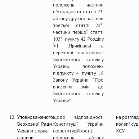
положень частини
п’ятнадцятої статті 23,
абзацу другого частини
1
третьої статті 24
,
частини першої статті
4
103
, пункту 42 Розділу
VI „Прикінцеві та
перехідні положення“
Бюджетного кодексу
України, положень
підпункту 4 пункту 18
Закону України "Про
внесення змін до
Бюджетного кодексу
України“
12.
Уповноваженого
щодо відповідності
на розгляд
Верховної Ради
Конституції України
колегії суд
України з прав
(конституційності)
КСУ
людини
положень абзацу