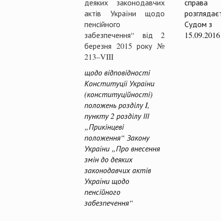
деяких законодавчих
справа
актів України щодо
розглядає
пенсійного
Судом з
забезпечення“ від 2
15.09.2016
березня 2015 року №
213–VIII
щодо відповідності
Конституції України
(конституційності)
положень розділу I,
пункту 2 розділу ІІІ
„Прикінцеві
положення“
Закону
України „Про внесення
змін до деяких
законодавчих актів
України щодо
пенсійного
забезпечення“