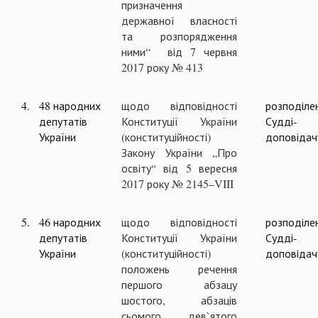
призначення
державної власності
та розпорядження
ними“ від 7 червня
2017 року № 413
4.
48 народних
щодо відповідності
розподіле
депутатів
Конституції України
Судді-
України
(конституційності)
доповідач
Закону України „Про
освіту“ від 5 вересня
2017 року № 2145–VIII
5.
46 народних
щодо відповідності
розподіле
депутатів
Конституції України
Судді-
України
(конституційності)
доповідач
положень речення
першого абзацу
шостого, абзаців
сьомого, дев`ятого