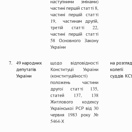
наступними змінами)
частині першій статті 8,
частині першій статті
19, частинам другій,
третій статті 22,
частині першій статті
58 Основного Закону
України
7.
49 народних
щодо відповідності
на розгляд
депутатів
Конституції України
колегії
України
(конституційності)
суддів КС
положень частини
другої статті 135,
статей 137, 138
Житлового кодексу
Української РСР від 30
червня 1983 року №
5464-Х