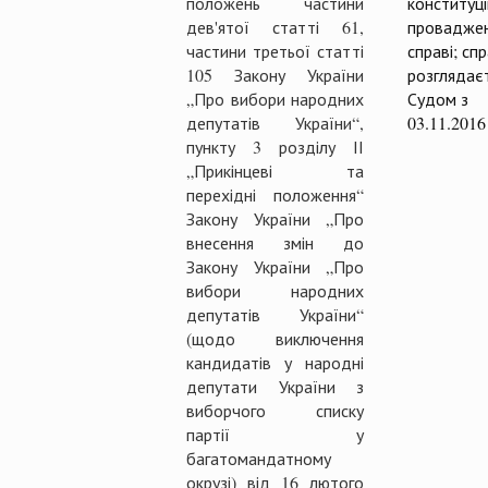
положень частини
конституц
дев'ятої статті 61,
проваджен
частини третьої статті
справі; сп
105 Закону України
розглядає
„Про вибори народних
Судом з
депутатів України“,
03.11.2016
пункту 3 розділу ІІ
„Прикінцеві та
перехідні положення“
Закону України „Про
внесення змін до
Закону України „Про
вибори народних
депутатів України“
(щодо виключення
кандидатів у народні
депутати України з
виборчого списку
партії у
багатомандатному
окрузі) від 16 лютого