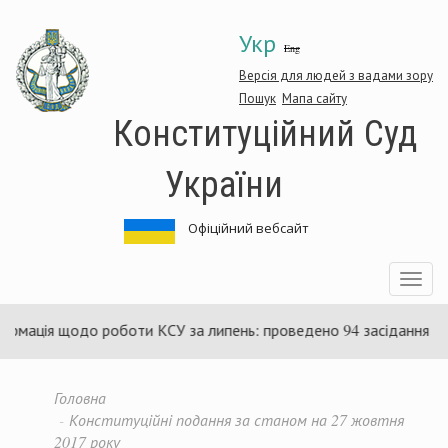
Перейти
Укр
до
Eng
основного
матеріалу
Версія для людей з вадами зору
Пошук
Мапа сайту
Конституційний Суд
України
Офіційний вебсайт
Toggle
navigatio
одо роботи КСУ за липень: проведено 94 засідання та ухвалено 
Головна
Конституційні подання за станом на 27 жовтня
2017 року