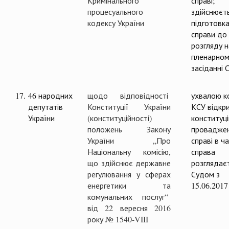
Кримінального
справі;
процесуального
здійснюєт
кодексу України
підготовк
справи до
розгляду н
пленарном
засіданні 
17.
46 народних
щодо відповідності
ухвалою ко
депутатів
Конституції України
КСУ відкр
України
(конституційності)
конституц
положень Закону
проваджен
України „Про
справі в ча
Національну комісію,
справа
що здійснює державне
розглядає
регулювання у сферах
Судом з
енергетики та
15.06.2017
комунальних послуг“
від 22 вересня 2016
року № 1540-VIII