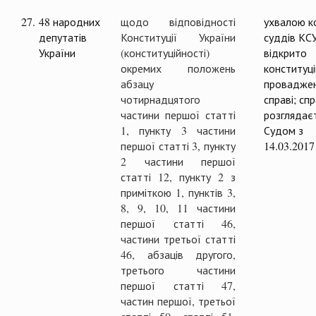
27.
48 народних
щодо відповідності
ухвалою ко
депутатів
Конституції України
суддів КС
України
(конституційності)
відкрито
окремих положень
конституц
абзацу
проваджен
чотирнадцятого
справі; сп
частини першої статті
розглядає
1, пункту 3 частини
Судом з
першої статті 3, пункту
14.03.2017
2 частини першої
статті 12, пункту 2 з
приміткою 1, пунктів 3,
8, 9, 10, 11 частини
першої статті 46,
частини третьої статті
46, абзаців другого,
третього частини
першої статті 47,
частин першої, третьої