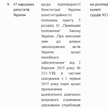
8.
47 народних
щодо відповідності
на розгляд
депутатів
Конституції України
колегії
України
(конституційності)
суддів КС
положень пункту 5
розділу ІІІ „Прикінцеві
положення“ Закону
України „Про внесення
змін до деяких
законодавчих актів
України щодо
пенсійного
забезпечення“ від 2
березня 2015 року №
213–VIII в частині
скасування з 1 червня
2015 року норм щодо
призначення
щомісячного довічного
грошового утримання
державних службовців