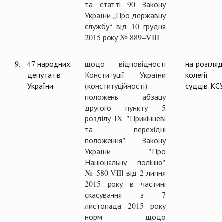
та статті 90 Закону
України „Про державну
службу“ від 10 грудня
2015 року № 889–VIII
9.
47 народних
щодо відповідності
на розгляд
депутатів
Конституції України
колегії
України
(конституційності)
суддів КС
положень абзацу
другого пункту 5
розділу IX "Прикінцеві
та перехідні
положення" Закону
України "Про
Національну поліцію"
№ 580-VIIІ від 2 липня
2015 року в частині
скасування з 7
листопада 2015 року
норм щодо