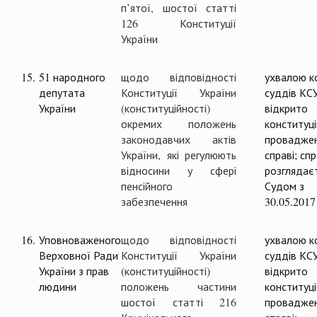
п’ятої, шостої статті
126 Конституції
України
15.
51 народного
щодо відповідності
ухвалою ко
депутата
Конституції України
суддів КС
України
(конституційності)
відкрито
окремих положень
конституц
законодавчих актів
проваджен
України, які регулюють
справі; сп
відносини у сфері
розглядає
пенсійного
Судом з
забезпечення
30.05.2017
16.
Уповноваженого
щодо відповідності
ухвалою ко
Верховної Ради
Конституції України
суддів КС
України з прав
(конституційності)
відкрито
людини
положень частини
конституц
шостої статті 216
проваджен