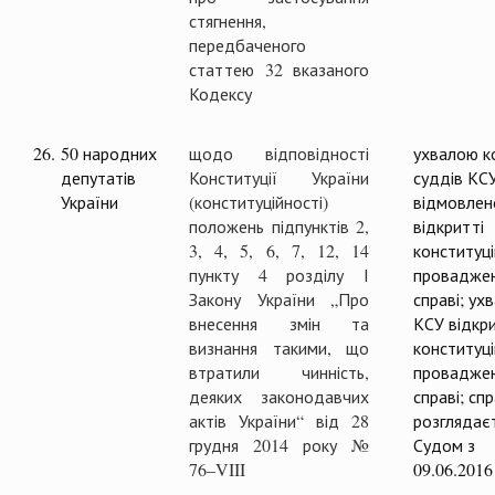
стягнення,
передбаченого
статтею 32 вказаного
Кодексу
26.
50 народних
щодо відповідності
ухвалою ко
депутатів
Конституції України
суддів КС
України
(конституційності)
відмовлен
положень підпунктів 2,
відкритті
3, 4, 5, 6, 7, 12, 14
конституц
пункту 4 розділу І
проваджен
Закону України „Про
справі; ух
внесення змін та
КСУ відкр
визнання такими, що
конституц
втратили чинність,
проваджен
деяких законодавчих
справі; сп
актів України“ від 28
розглядає
грудня 2014 року №
Судом з
76–VIII
09.06.2016