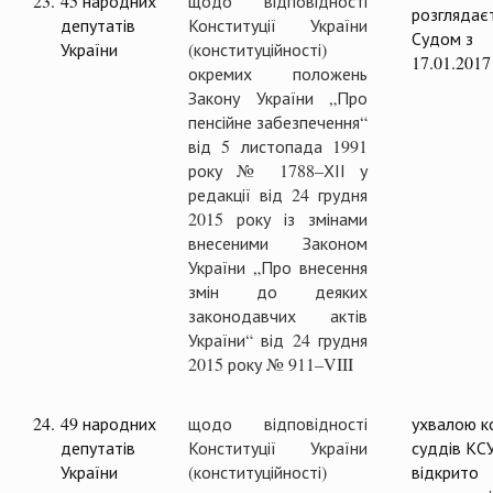
23.
45 народних
щодо відповідності
розглядає
депутатів
Конституції України
Судом з
України
(конституційності)
17.01.2017
окремих положень
Закону України „Про
пенсійне забезпечення“
від 5 листопада 1991
року № 1788–ХІІ у
редакції від 24 грудня
2015 року із змінами
внесеними Законом
України „Про внесення
змін до деяких
законодавчих актів
України“ від 24 грудня
2015 року № 911–VIII
24.
49 народних
щодо відповідності
ухвалою ко
депутатів
Конституції України
суддів КС
України
(конституційності)
відкрито