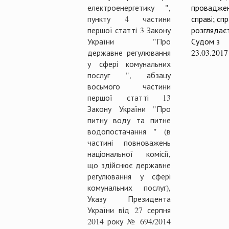
електроенергетику ",
проваджен
пункту 4 частини
справі; сп
першої статті 3 Закону
розглядає
України "Про
Судом з
державне регулювання
23.03.2017
у сфері комунальних
послуг ", абзацу
восьмого частини
першої статті 13
Закону України "Про
питну воду та питне
водопостачання " (в
частині повноважень
національної комісії,
що здійснює державне
регулювання у сфері
комунальних послуг),
Указу Президента
України від 27 серпня
2014 року № 694/2014