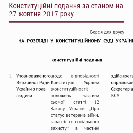
Конституційні подання за станом на
27 жовтня 2017 року
Версія для друку
НА РОЗГЛЯДІ У КОНСТИТУЦІЙНОМУ СУДІ УКРАЇН
конституційні подання
1.
Уповноваженого
щодо відповідності
здійснюєт
Верховної Ради
Конституції України
опрацюва
України з прав
(конституційності)
Секретарі
людини
положень частини
КСУ
сьомої статті 12
Закону України „Про
статус ветеранів війни,
гарантії їх соціального
захисту“ в частині