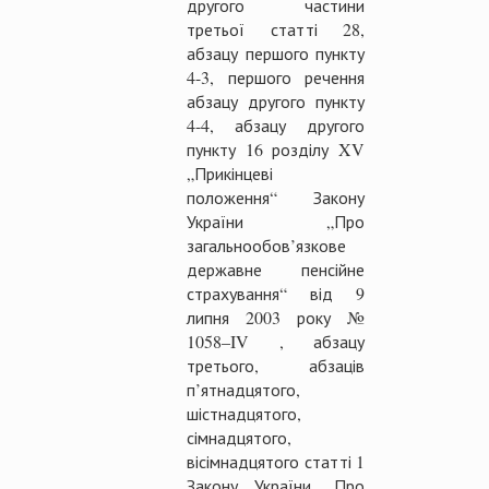
другого частини
третьої статті 28,
абзацу першого пункту
4-3, першого речення
абзацу другого пункту
4-4, абзацу другого
пункту 16 розділу XV
„Прикінцеві
положення“ Закону
України „Про
загальнообов’язкове
державне пенсійне
страхування“ від 9
липня 2003 року №
1058–IV , абзацу
третього, абзаців
п’ятнадцятого,
шістнадцятого,
сімнадцятого,
вісімнадцятого статті 1
Закону України „Про