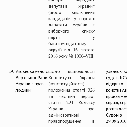
депутатів України“
(щодо виключення
кандидатів у народні
депутати України з
виборчого списку
партії у
багатомандатному
окрузі) від 16 лютого
2016 року № 1006–VIII
29.
Уповноваженого
щодо відповідності
ухвалою ко
Верховної Ради
Конституції України
суддів КС
України з прав
(конституційності)
відкрито
людини
положення статті 326
конституц
та частини першої
проваджен
статті 294 Кодексу
справі; сп
України про
розглядає
адміністративні
Судом з
правопорушення в
29.09.2016