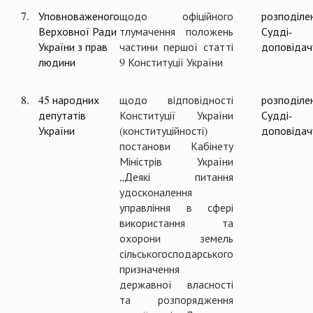
7.
Уповноваженого
щодо офіційного
розподіле
Верховної Ради
тлумачення положень
Судді-
України з прав
частини першої статті
доповідач
людини
9 Конституції України
8.
45 народних
щодо відповідності
розподіле
депутатів
Конституції України
Судді-
України
(конституційності)
доповідач
постанови Кабінету
Міністрів України
„Деякі питання
удосконалення
управління в сфері
використання та
охорони земель
сільськогосподарського
призначення
державної власності
та розпорядження