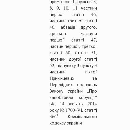
приміткою 1, пунктів 3,
8, 9, 10, 11 частини
першої статті 46,
частини третьої статті
46, абзаців другого,
третього частини
першої статті 47,
частин першої, третьої
статті 50, статті 51,
частини другої статті
52, підпункту 3 пункту 3
частини п'ятої
Прикінцевих та
Перехідних положень
Закону України „Про
запобігання корупції“
від 14 жовтня 2014
року № 1700–VI, статті
1
366
Кримінального
кодексу України