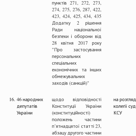
пунктів 271, 272, 273,
274, 275, 276, 287, 422,
423, 424, 425, 434, 435
Додатку 2 рішення
Ради національної
безпеки і оборони від
28 квітня 2017 року
"Про застосування
персональних
спеціальних
економічних та інших
обмежувальних
заходів (санкцій)"
16.
46 народних
щодо відповідності
на розгляд
депутатів
Конституції України
колегії суд
України
(конституційності)
КСУ
положень частини
п’ятнадцятої статті 23,
абзацу другого частини