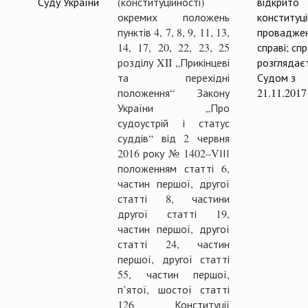
Суду України
(конституційності)
відкрито
окремих положень
конституц
пунктів 4, 7, 8, 9, 11, 13,
проваджен
14, 17, 20, 22, 23, 25
справі; сп
розділу XII „Прикінцеві
розглядає
та перехідні
Судом з
положення“ Закону
21.11.2017
України „Про
судоустрій і статус
суддів“ від 2 червня
2016 року № 1402–VІІІ
положенням статті 6,
частин першої, другої
статті 8, частини
другої статті 19,
частин першої, другої
статті 24, частин
першої, другої статті
55, частин першої,
п’ятої, шостої статті
126 Конституції