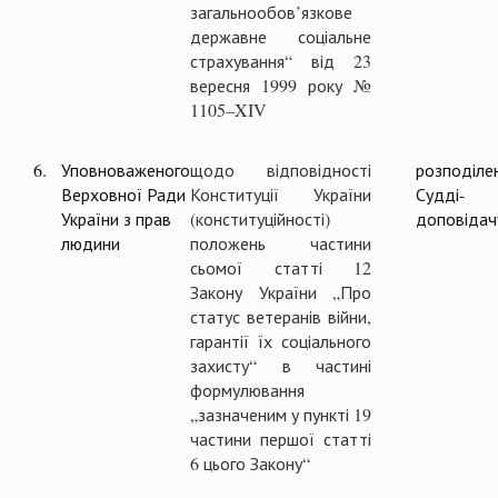
загальнообов’язкове
державне соціальне
страхування“ від 23
вересня 1999 року №
1105–XIV
6.
Уповноваженого
щодо відповідності
розподіле
Верховної Ради
Конституції України
Судді-
України з прав
(конституційності)
доповідач
людини
положень частини
сьомої статті 12
Закону України „Про
статус ветеранів війни,
гарантії їх соціального
захисту“ в частині
формулювання
„зазначеним у пункті 19
частини першої статті
6 цього Закону“