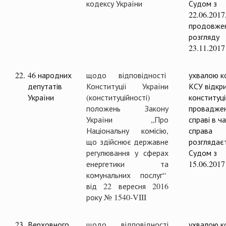
кодексу України
Судом з
22.06.2017
продовже
розгляду
23.11.2017
22.
46 народних
щодо відповідності
ухвалою ко
депутатів
Конституції України
КСУ відкр
України
(конституційності)
конституц
положень Закону
проваджен
України „Про
справі в ча
Національну комісію,
справа
що здійснює державне
розглядає
регулювання у сферах
Судом з
енергетики та
15.06.2017
комунальних послуг“
від 22 вересня 2016
року № 1540-VIII
23.
Верховного
щодо відповідності
ухвалою ко