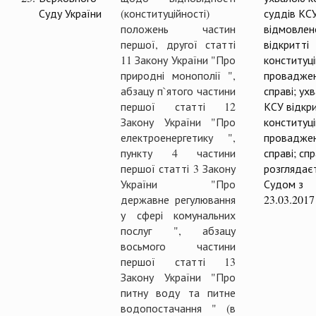
Суду України
(конституційності)
суддів КС
положень частин
відмовлен
першої, другої статті
відкритті
11 Закону України "Про
конституц
природні монополії ",
проваджен
абзацу п`ятого частини
справі; ух
першої статті 12
КСУ відкр
Закону України "Про
конституц
електроенергетику ",
проваджен
пункту 4 частини
справі; сп
першої статті 3 Закону
розглядає
України "Про
Судом з
державне регулювання
23.03.2017
у сфері комунальних
послуг ", абзацу
восьмого частини
першої статті 13
Закону України "Про
питну воду та питне
водопостачання " (в