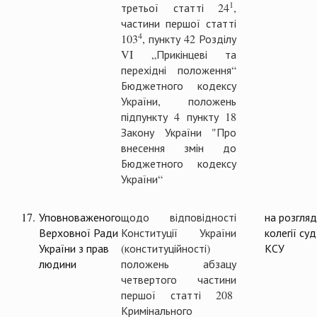
1
третьої статті 24
,
частини першої статті
4
103
, пункту 42 Розділу
VI „Прикінцеві та
перехідні положення“
Бюджетного кодексу
України, положень
підпункту 4 пункту 18
Закону України "Про
внесення змін до
Бюджетного кодексу
України“
17.
Уповноваженого
щодо відповідності
на розгляд
Верховної Ради
Конституції України
колегії суд
України з прав
(конституційності)
КСУ
людини
положень абзацу
четвертого частини
першої статті 208
Кримінального