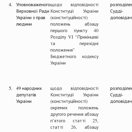
4.
Уповноваженого
щодо відповідності
розподіле
Верховної Ради
Конституції України
Судді-
України з прав
(конституційності)
доповідач
людини
положень абзацу
першого пункту 40
Розділу VI "Прикінцеві
та перехідні
положення"
Бюджетного кодексу
України
5.
49 народних
щодо відповідності
розподіле
депутатів
Конституції України
Судді-
України
(конституційності)
доповідач
окремих положень
другого речення абзацу
п’ятого статті 25,
статті 26, абзацу