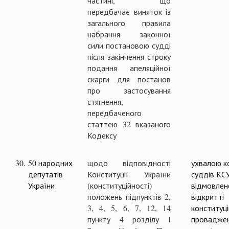
частині, що
передбачає виняток із
загального правила
набрання законної
сили постановою судді
після закінчення строку
подання апеляційної
скарги для постанов
про застосування
стягнення,
передбаченого
статтею 32 вказаного
Кодексу
30.
50 народних
щодо відповідності
ухвалою ко
депутатів
Конституції України
суддів КС
України
(конституційності)
відмовлен
положень підпунктів 2,
відкритті
3, 4, 5, 6, 7, 12, 14
конституц
пункту 4 розділу І
проваджен