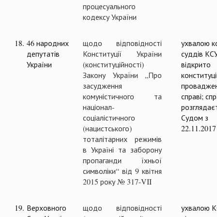
процесуального
кодексу України
18.
46 народних
щодо відповідності
ухвалою ко
депутатів
Конституції України
суддів КС
України
(конституційності)
відкрито
Закону України „Про
конституц
засудження
проваджен
комуністичного та
справі; сп
націонал-
розглядає
соціалістичного
Судом з
(нацистського)
22.11.2017
тоталітарних режимів
в Україні та заборону
пропаганди їхньої
символіки“ від 9 квітня
2015 року № 317-VII
19.
Верховного
щодо відповідності
ухвалою 