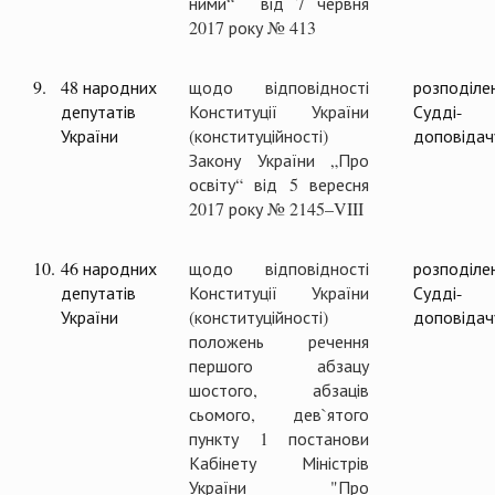
ними“ від 7 червня
2017 року № 413
9.
48 народних
щодо відповідності
розподіле
депутатів
Конституції України
Судді-
України
(конституційності)
доповідач
Закону України „Про
освіту“ від 5 вересня
2017 року № 2145–VIII
10.
46 народних
щодо відповідності
розподіле
депутатів
Конституції України
Судді-
України
(конституційності)
доповідач
положень речення
першого абзацу
шостого, абзаців
сьомого, дев`ятого
пункту 1 постанови
Кабінету Міністрів
України "Про