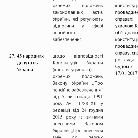
окремих положень
конституці
законодавчих актів
проваджен
України, які регулюють
справах;
відносини у сфері
ухвалою 
пенсійного
об’єднано
забезпечення
конституці
проваджен
справу; сп
27.
45 народних
щодо відповідності
розглядає
депутатів
Конституції України
Судом з
України
(конституційності)
17.01.2017
окремих положень
Закону України „Про
пенсійне забезпечення“
від 5 листопада 1991
року № 1788–ХІІ у
редакції від 24 грудня
2015 року із змінами
внесеними Законом
України „Про внесення
змін до деяких