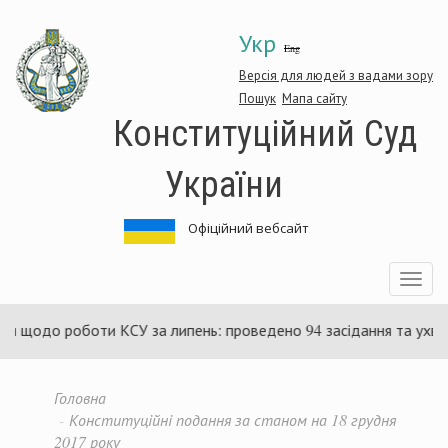
Перейти
Укр
до
Eng
основного
матеріалу
Версія для людей з вадами зору
Пошук
Мапа сайту
Конституційний Суд
України
Офіційний вебсайт
Toggle
navigatio
 роботи КСУ за липень: проведено 94 засідання та ухвалено 85
Головна
Конституційні подання за станом на 18 грудня
2017 року