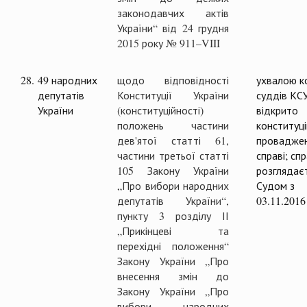
законодавчих актів
України“ від 24 грудня
2015 року № 911–VIII
28.
49 народних
щодо відповідності
ухвалою ко
депутатів
Конституції України
суддів КС
України
(конституційності)
відкрито
положень частини
конституц
дев'ятої статті 61,
проваджен
частини третьої статті
справі; сп
105 Закону України
розглядає
„Про вибори народних
Судом з
депутатів України“,
03.11.2016
пункту 3 розділу ІІ
„Прикінцеві та
перехідні положення“
Закону України „Про
внесення змін до
Закону України „Про
вибори народних