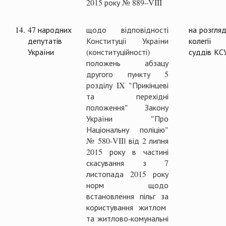
2015 року № 889–VIII
14.
47 народних
щодо відповідності
на розгляд
депутатів
Конституції України
колегії
України
(конституційності)
суддів КС
положень абзацу
другого пункту 5
розділу IX "Прикінцеві
та перехідні
положення" Закону
України "Про
Національну поліцію"
№ 580-VIIІ від 2 липня
2015 року в частині
скасування з 7
листопада 2015 року
норм щодо
встановлення пільг за
користування житлом
та житлово-комунальні