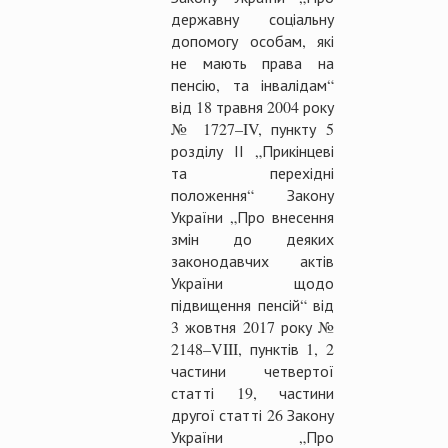
державну соціальну
допомогу особам, які
не мають права на
пенсію, та інвалідам“
від 18 травня 2004 року
№ 1727–IV, пункту 5
розділу ІІ „Прикінцеві
та перехідні
положення“ Закону
України „Про внесення
змін до деяких
законодавчих актів
України щодо
підвищення пенсій“ від
3 жовтня 2017 року №
2148–VIII, пунктів 1, 2
частини четвертої
статті 19, частини
другої статті 26 Закону
України „Про