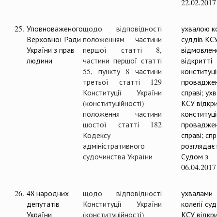
22.02.2017
25.
Уповноваженого
щодо відповідності
ухвалою ко
Верховної Ради
положенням частини
суддів КС
України з прав
першої статті 8,
відмовлен
людини
частини першої статті
відкритті
55, пункту 8 частини
конституц
третьої статті 129
проваджен
Конституції України
справі; ух
(конституційності)
КСУ відкр
положення частини
конституц
шостої статті 182
проваджен
Кодексу
справі; сп
адміністративного
розглядає
судочинства України
Судом з
06.04.2017
26.
48 народних
щодо відповідності
ухвалами
депутатів
Конституції України
колегії суд
України
(конституційності)
КСУ відкри