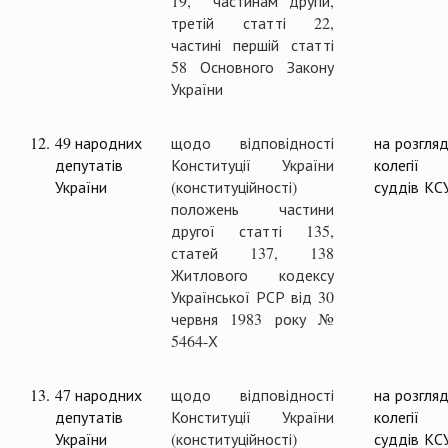
19, частинам другій,
третій статті 22,
частині першій статті
58 Основного Закону
України
12.
49 народних
щодо відповідності
на розгляд
депутатів
Конституції України
колегії
України
(конституційності)
суддів КС
положень частини
другої статті 135,
статей 137, 138
Житлового кодексу
Української РСР від 30
червня 1983 року №
5464-Х
13.
47 народних
щодо відповідності
на розгляд
депутатів
Конституції України
колегії
України
(конституційності)
суддів КС