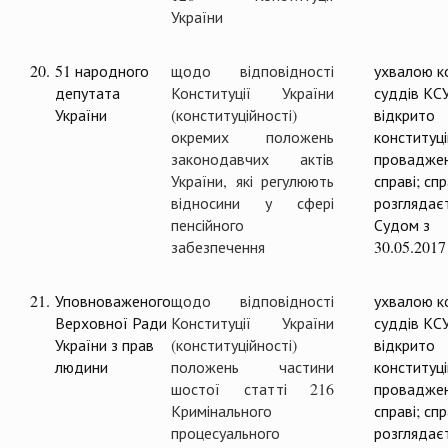
України
20.
51 народного
щодо відповідності
ухвалою ко
депутата
Конституції України
суддів КС
України
(конституційності)
відкрито
окремих положень
конституц
законодавчих актів
проваджен
України, які регулюють
справі; сп
відносини у сфері
розглядає
пенсійного
Судом з
забезпечення
30.05.2017
21.
Уповноваженого
щодо відповідності
ухвалою ко
Верховної Ради
Конституції України
суддів КС
України з прав
(конституційності)
відкрито
людини
положень частини
конституц
шостої статті 216
проваджен
Кримінального
справі; сп
процесуального
розглядає