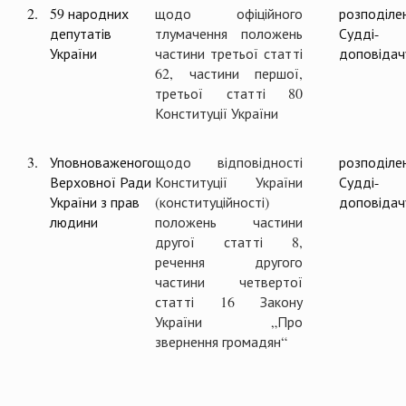
2.
59 народних
щодо офіційного
розподіле
депутатів
тлумачення положень
Судді-
України
частини третьої статті
доповідач
62, частини першої,
третьої статті 80
Конституції України
3.
Уповноваженого
щодо відповідності
розподіле
Верховної Ради
Конституції України
Судді-
України з прав
(конституційності)
доповідач
людини
положень частини
другої статті 8,
речення другого
частини четвертої
статті 16 Закону
України „Про
звернення громадян“