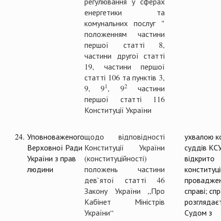
регулювання у сферах
енергетики та
комунальних послуг "
положенням частини
першої статті 8,
частини другої статті
19, частини першої
статті 106 та пунктів 3,
1
2
9, 9
, 9
частини
першої статті 116
Конституції України
24.
Уповноваженого
щодо відповідності
ухвалою ко
Верховної Ради
Конституції України
суддів КС
України з прав
(конституційності)
відкрито
людини
положень частини
конституц
дев`ятої статті 46
проваджен
Закону України „Про
справі; сп
Кабінет Міністрів
розглядає
України“
Судом з