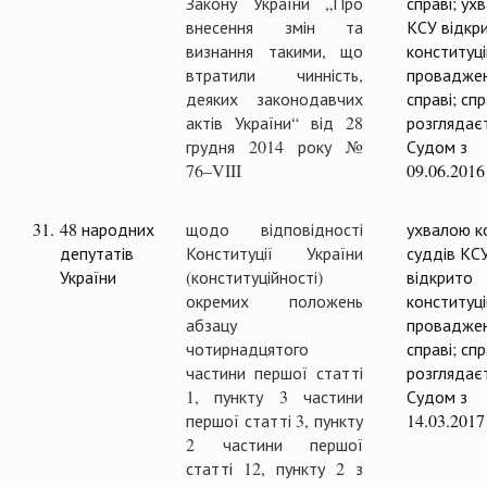
Закону України „Про
справі; ух
внесення змін та
КСУ відкр
визнання такими, що
конституц
втратили чинність,
проваджен
деяких законодавчих
справі; сп
актів України“ від 28
розглядає
грудня 2014 року №
Судом з
76–VIII
09.06.2016
31.
48 народних
щодо відповідності
ухвалою ко
депутатів
Конституції України
суддів КС
України
(конституційності)
відкрито
окремих положень
конституц
абзацу
проваджен
чотирнадцятого
справі; сп
частини першої статті
розглядає
1, пункту 3 частини
Судом з
першої статті 3, пункту
14.03.2017
2 частини першої
статті 12, пункту 2 з