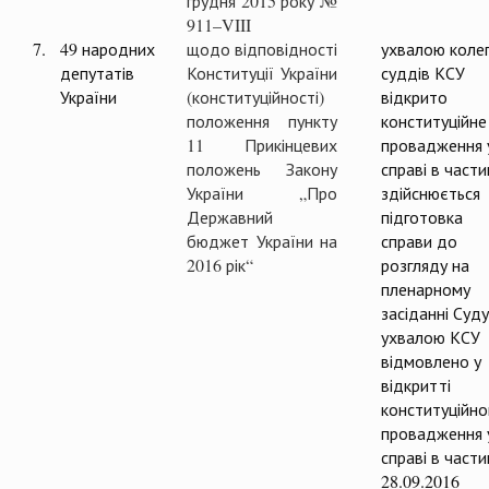
грудня 2015 року №
911–VIII
7.
49 народних
щодо відповідності
ухвалою колег
депутатів
Конституції України
суддів КСУ
України
(конституційності)
відкрито
положення пункту
конституційне
11 Прикінцевих
провадження 
положень Закону
справі в частин
України „Про
здійснюється
Державний
підготовка
бюджет України на
справи до
2016 рік“
розгляду на
пленарному
засіданні Суд
ухвалою КСУ
відмовлено у
відкритті
конституційно
провадження 
справі в части
28.09.2016