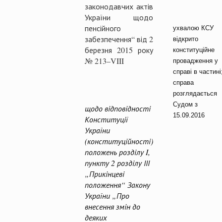
законодавчих актів
України щодо
пенсійного
ухвалою КСУ
забезпечення“ від 2
відкрито
березня 2015 року
конституційне
№ 213–VIII
провадження у
справі
в
частині
справа
розглядається
Судом з
щодо відповідності
1
5
.09.2016
Конституції
України
(конституційності)
положень розділу I,
пункту 2 розділу ІІІ
„Прикінцеві
положення“
Закону
України „Про
внесення змін до
деяких