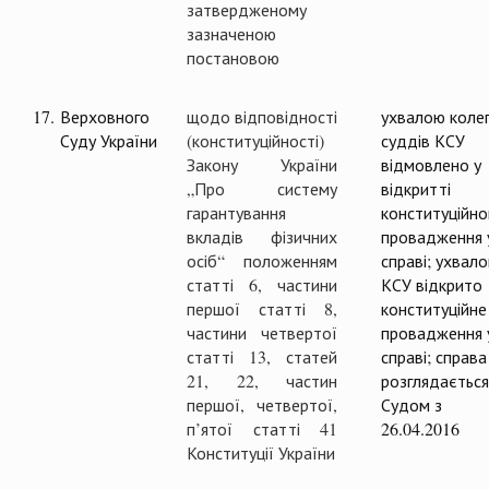
затвердженому
зазначеною
постановою
17.
Верховного
щодо відповідності
ухвалою колег
Суду України
(конституційності)
суддів КСУ
Закону України
відмовлено у
„Про систему
відкритті
гарантування
конституційно
вкладів фізичних
провадження 
осіб“ положенням
справі; ухвал
статті 6, частини
КСУ відкрито
першої статті 8,
конституційне
частини четвертої
провадження 
статті 13, статей
справі; справа
21, 22, частин
розглядається
першої, четвертої,
Судом з
п’ятої статті 41
26.04.2016
Конституції України