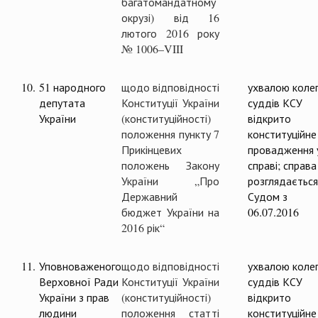
багатомандатному
окрузі) від 16
лютого 2016 року
№ 1006–VIII
10.
51 народного
щодо відповідності
ухвалою колег
депутата
Конституції України
суддів КСУ
України
(конституційності)
відкрито
положення пункту 7
конституційне
Прикінцевих
провадження 
положень Закону
справі; справа
України „Про
розглядається
Державний
Судом з
бюджет України на
06.07.2016
2016 рік“
11.
Уповноваженого
щодо відповідності
ухвалою колег
Верховної Ради
Конституції України
суддів КСУ
України з прав
(конституційності)
відкрито
людини
положення статті
конституційне