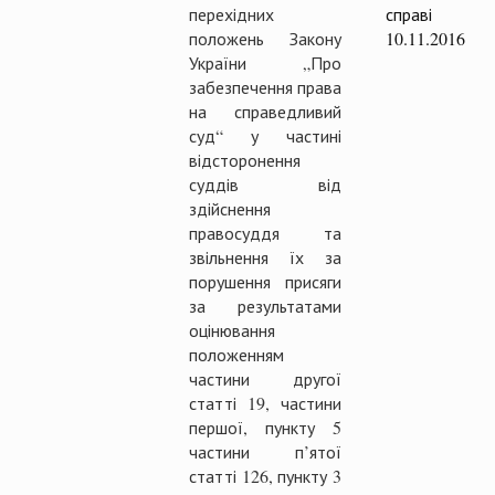
перехідних
справі
положень Закону
10.11.2016
України „Про
забезпечення права
на справедливий
суд“ у частині
відсторонення
суддів від
здійснення
правосуддя та
звільнення їх за
порушення присяги
за результатами
оцінювання
положенням
частини другої
статті 19, частини
першої, пункту 5
частини п’ятої
статті 126, пункту 3