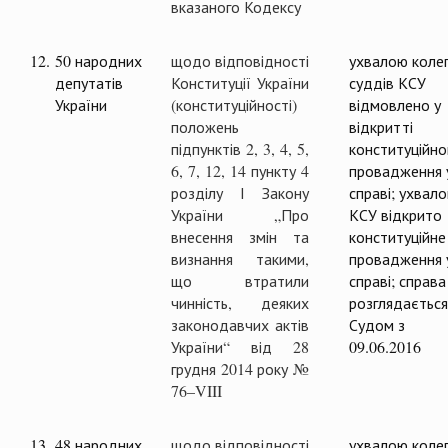
вказаного Кодексу
12.
50 народних
щодо відповідності
ухвалою колег
депутатів
Конституції України
суддів КСУ
України
(конституційності)
відмовлено у
положень
відкритті
підпунктів 2, 3, 4, 5,
конституційно
6, 7, 12, 14 пункту 4
провадження 
розділу І Закону
справі; ухвал
України „Про
КСУ відкрито
внесення змін та
конституційне
визнання такими,
провадження 
що втратили
справі; справа
чинність, деяких
розглядається
законодавчих актів
Судом з
України“ від 28
09.06.2016
грудня 2014 року №
76–VIII
13.
48 народних
щодо відповідності
ухвалою колег