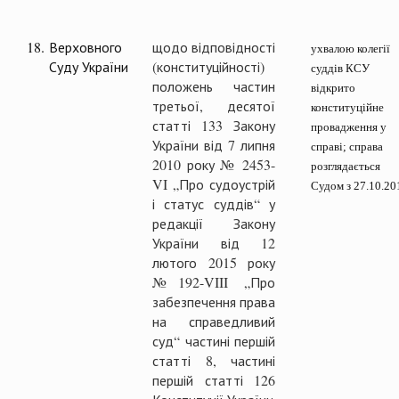
18.
Верховного
щодо відповідності
ухвалою колегії
Суду України
(конституційності)
суддів КСУ
положень частин
відкрито
третьої, десятої
конституційне
статті 133 Закону
провадження у
України від 7 липня
справі; справа
2010 року № 2453-
розглядається
VI „Про судоустрій
Судом з 27.10.20
і статус суддів“ у
редакції Закону
України від 12
лютого 2015 року
№ 192-VIII „Про
забезпечення права
на справедливий
суд“ частині першій
статті 8, частині
першій статті 126