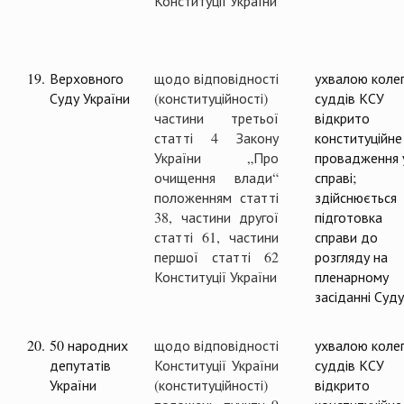
Конституції України
19.
Верховного
щодо відповідності
ухвалою колег
Суду України
(конституційності)
суддів КСУ
частини третьої
відкрито
статті 4 Закону
конституційне
України „Про
провадження 
очищення влади“
справі;
положенням статті
здійснюється
38, частини другої
підготовка
статті 61, частини
справи до
першої статті 62
розгляду на
Конституції України
пленарному
засіданні Суду
20.
50 народних
щодо відповідності
ухвалою колег
депутатів
Конституції України
суддів КСУ
України
(конституційності)
відкрито