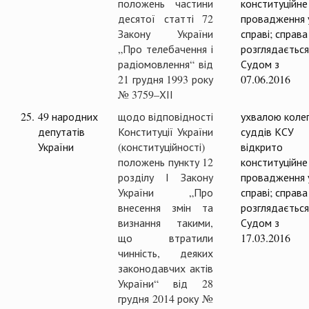
положень частини
конституційне
десятої статті 72
провадження 
Закону України
справі; справа
„Про телебачення і
розглядається
радіомовлення“ від
Судом з
21 грудня 1993 року
07.06.2016
№ 3759–ХІІ
25.
49 народних
щодо відповідності
ухвалою колег
депутатів
Конституції України
суддів КСУ
України
(конституційності)
відкрито
положень пункту 12
конституційне
розділу І Закону
провадження 
України „Про
справі; справа
внесення змін та
розглядається
визнання такими,
Судом з
що втратили
17.03.2016
чинність, деяких
законодавчих актів
України“ від 28
грудня 2014 року №