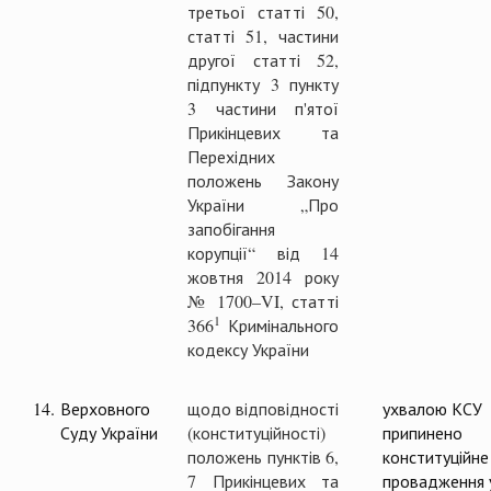
третьої статті 50,
статті 51, частини
другої статті 52,
підпункту 3 пункту
3 частини п'ятої
Прикінцевих та
Перехідних
положень Закону
України „Про
запобігання
корупції“ від 14
жовтня 2014 року
№ 1700–VI, статті
1
366
Кримінального
кодексу України
14.
Верховного
щодо відповідності
ухвалою КСУ
Суду України
(конституційності)
припинено
положень пунктів 6,
конституційне
7 Прикінцевих та
провадження 