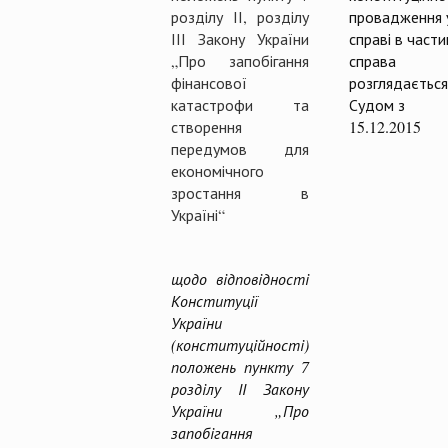
розділу ІІ, розділу
провадження 
ІІІ Закону України
справі в частин
„Про запобігання
справа
фінансової
розглядається
катастрофи та
Судом з
створення
15.12.2015
передумов для
економічного
зростання в
Україні“
щодо відповідності
Конституції
України
(конституційності)
положень пункту 7
розділу ІІ Закону
України „Про
запобігання