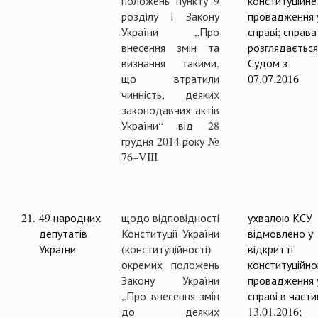
положень пункту 9
конституційне
розділу І Закону
провадження 
України „Про
справі; справа
внесення змін та
розглядається
визнання такими,
Судом з
що втратили
07.07.2016
чинність, деяких
законодавчих актів
України“ від 28
грудня 2014 року №
76–VIII
21.
49 народних
щодо відповідності
ухвалою КСУ
депутатів
Конституції України
відмовлено у
України
(конституційності)
відкритті
окремих положень
конституційно
Закону України
провадження 
„Про внесення змін
справі в части
до деяких
13.01.2016;