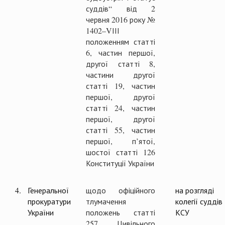
суддів“ від 2
червня 2016 року №
1402–VІІІ
положенням статті
6, частин першої,
другої статті 8,
частини другої
статті 19, частин
першої, другої
статті 24, частин
першої, другої
статті 55, частин
першої, п’ятої,
шостої статті 126
Конституції України
4.
Генеральної
щодо офіційного
на розгляді
прокуратури
тлумачення
колегії суддів
України
положень статті
КСУ
257 Цивільного