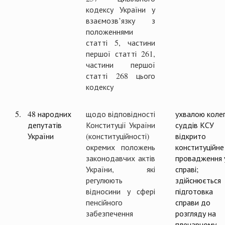
кодексу України у
взаємозв’язку з
положеннями
статті 5, частини
першої статті 261,
частини першої
статті 268 цього
кодексу
5.
48 народних
щодо відповідності
ухвалою колег
депутатів
Конституції України
суддів КСУ
України
(конституційності)
відкрито
окремих положень
конституційне
законодавчих актів
провадження 
України, які
справі;
регулюють
здійснюється
відносини у сфері
підготовка
пенсійного
справи до
забезпечення
розгляду на
пленарному