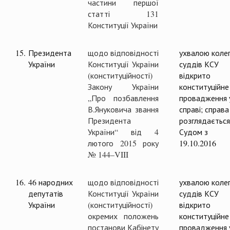
частини першої
статті 131
Конституції України
15.
Президента
щодо відповідності
ухвалою колег
України
Конституції України
суддів КСУ
(конституційності)
відкрито
Закону України
конституційне
„Про позбавлення
провадження 
В.Януковича звання
справі; справа
Президента
розглядається
України“ від 4
Судом з
лютого 2015 року
19.10.2016
№ 144–VIII
16.
46 народних
щодо відповідності
ухвалою колег
депутатів
Конституції України
суддів КСУ
України
(конституційності)
відкрито
окремих положень
конституційне
постанови Кабінету
провадження 