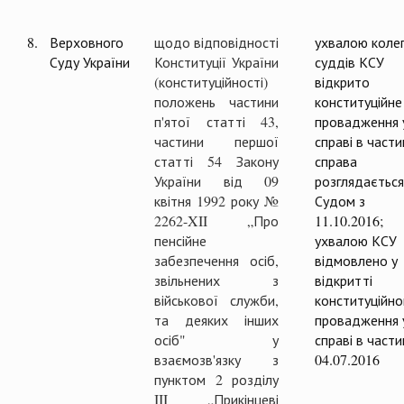
8.
Верховного
щодо відповідності
ухвалою колег
Суду України
Конституції України
суддів КСУ
(конституційності)
відкрито
положень частини
конституційне
п'ятої статті 43,
провадження 
частини першої
справі в частин
статті 54 Закону
справа
України від 09
розглядається
квітня 1992 року №
Судом з
2262-XII „Про
11.10.2016;
пенсійне
ухвалою КСУ
забезпечення осіб,
відмовлено у
звільнених з
відкритті
військової служби,
конституційно
та деяких інших
провадження 
осіб" у
справі в части
взаємозв'язку з
04.07.2016
пунктом 2 розділу
III „Прикінцеві