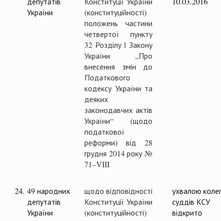
депутатів
Конституції України
10.03.2016
України
(конституційності)
положень частини
четвертої пункту
32 Розділу І Закону
України „Про
внесення змін до
Податкового
кодексу України та
деяких
законодавчих актів
України“ (щодо
податкової
реформи) від 28
грудня 2014 року №
71–VIII
24.
49 народних
щодо відповідності
ухвалою колег
депутатів
Конституції України
суддів КСУ
України
(конституційності)
відкрито