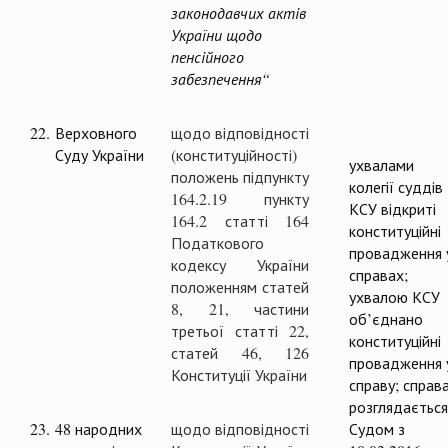
законодавчих актів
України щодо
пенсійного
забезпечення“
22.
Верховного
щодо відповідності
Суду України
(конституційності)
ухвалами
положень підпункту
колегії суддів
164.2.19 пункту
КСУ відкриті
164.2 статті 164
конституційні
Податкового
провадження 
кодексу України
справах;
положенням статей
ухвалою КСУ
8, 21, частини
об’єднано
третьої статті 22,
конституційні
статей 46, 126
провадження 
Конституції України
справу; справ
розглядається
23.
48 народних
щодо відповідності
Судом з