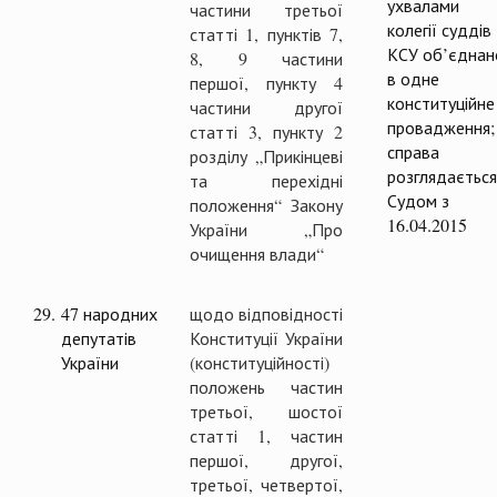
ухвалами
частини третьої
колегії суддів
статті 1, пунктів 7,
КСУ об’єднан
8, 9 частини
в одне
першої, пункту 4
конституційне
частини другої
провадження;
статті 3, пункту 2
справа
розділу „Прикінцеві
розглядається
та перехідні
Судом з
положення“ Закону
16.04.2015
України „Про
очищення влади“
29.
47 народних
щодо відповідності
депутатів
Конституції України
України
(конституційності)
положень частин
третьої, шостої
статті 1, частин
першої, другої,
третьої, четвертої,