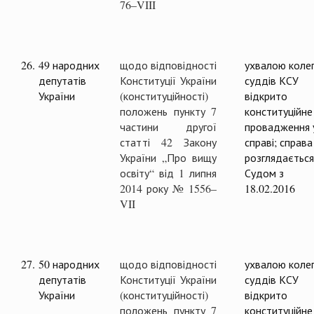
76–VIII
26.
49 народних
щодо відповідності
ухвалою колег
депутатів
Конституції України
суддів КСУ
України
(конституційності)
відкрито
положень пункту 7
конституційне
частини другої
провадження 
статті 42 Закону
справі; справа
України „Про вищу
розглядається
освіту“ від 1 липня
Судом з
2014 року № 1556–
18.02.2016
VII
27.
50 народних
щодо відповідності
ухвалою колег
депутатів
Конституції України
суддів КСУ
України
(конституційності)
відкрито
положень пункту 7
конституційне