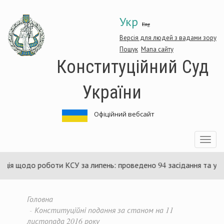
Перейти
Укр
до
Eng
основного
матеріалу
Версія для людей з вадами зору
Пошук
Мапа сайту
Конституційний Суд
України
Офіційний вебсайт
Toggle
navigatio
до роботи КСУ за липень: проведено 94 засідання та ухвалено 8
Головна
Конституційні подання за станом на 11
листопада 2016 року