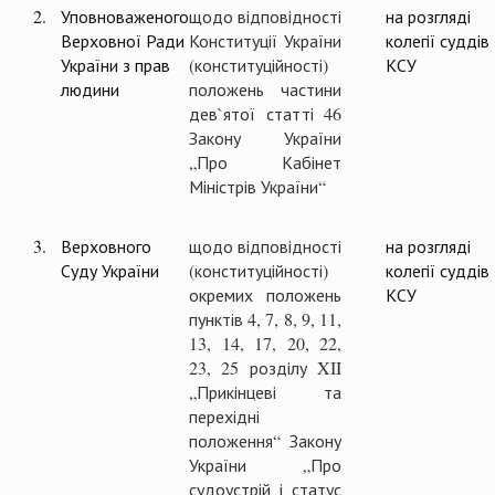
2.
Уповноваженого
щодо відповідності
на розгляді
Верховної Ради
Конституції України
колегії суддів
України з прав
(конституційності)
КСУ
людини
положень частини
дев`ятої статті 46
Закону України
„Про Кабінет
Міністрів України“
3.
Верховного
щодо відповідності
на розгляді
Суду України
(конституційності)
колегії суддів
окремих положень
КСУ
пунктів 4, 7, 8, 9, 11,
13, 14, 17, 20, 22,
23, 25 розділу XII
„Прикінцеві та
перехідні
положення“ Закону
України „Про
судоустрій і статус