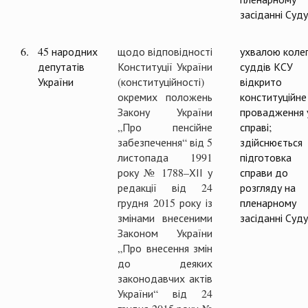
засіданні Суду
6.
45 народних
щодо відповідності
ухвалою колег
депутатів
Конституції України
суддів КСУ
України
(конституційності)
відкрито
окремих положень
конституційне
Закону України
провадження 
„Про пенсійне
справі;
забезпечення“ від 5
здійснюється
листопада 1991
підготовка
року № 1788–ХІІ у
справи до
редакції від 24
розгляду на
грудня 2015 року із
пленарному
змінами внесеними
засіданні Суду
Законом України
„Про внесення змін
до деяких
законодавчих актів
України“ від 24