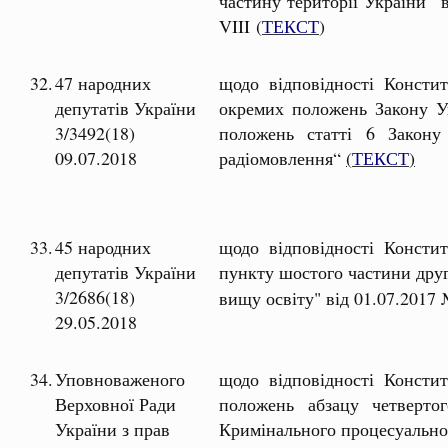
частину території України“ 
VIII (
ТЕКСТ
)
32.
47 народних
щодо відповідності Констит
депутатів України
окремих положень Закону У
3/3492(18)
положень статті 6 Закону
09.07.2018
радіомовлення“
(
ТЕКСТ
)
33.
45 народних
щодо відповідності Констит
депутатів України
пункту шостого частини друг
3/2686(18)
вищу освіту" від 01.07.2017 
29.05.2018
34.
Уповноваженого
щодо відповідності Констит
Верховної Ради
положень абзацу четверто
України з прав
Кримінального процесуальног