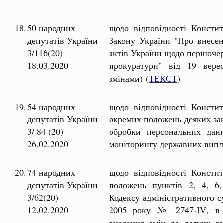
18.
50 народних
щодо відповідності Констит
депутатів України
Закону України "Про внесен
3/116(20)
актів України щодо першочер
18.03.2020
прокуратури" від 19 ве
змінами) (
ТЕКСТ
)
19.
54 народних
щодо відповідності Констит
депутатів України
окремих положень деяких за
3/ 84 (20)
обробки персональних дани
26.02.2020
моніторингу державних випл
20.
74 народних
щодо відповідності Констит
депутатів України
положень пунктів 2, 4, 6,
3/62(20)
Кодексу адміністративного с
12.02.2020
2005 року №
, в
2747-ІV
внесення змін до деяких з