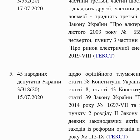
3/332(20)
частини третьої, частин шост
17.07.2020
- двадцять другої, частини 
восьмої - тридцять третьої 
Закону України "Про альтер
лютого 2003 року №
55
четвертої, пункту 3 частини 
"Про ринок електричної ене
(
ТЕКСТ
)
2019-VIII
5.
45 народних
щодо офіційного тлумаче
депутатів України
статті 58 Конституції Україн
3/318(20)
статті 8, статті 43 Констит
15.07.2020
статті 39 Закону України "
2014 року №
та п
1697-VII
пункту 2 розділу ІІ Закону
деяких законодавчих акті
заходів із реформи органів 
року №
(
ТЕКСТ
)
113-ІХ