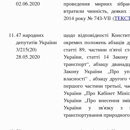
02.06.2020
проведення мирних зібра
втратили чинність, деяких 
2014 року №
(
ТЕКС
743-VII
11.
47 народних
щодо відповідності Констит
депутатів України
окремих положень абзаців др
3/215(20)
статті 89, частини п'ятої с
28.05.2020
України, статті 14 Закон
транспорт“, абзацу дванад
Закону України „Про упр
власності“ , абзацу другого 
першого частини третьої, ча
України „Про Кабінет Мініс
України „Про внесення змі
України у зв'язку з ві
транспортування природного 