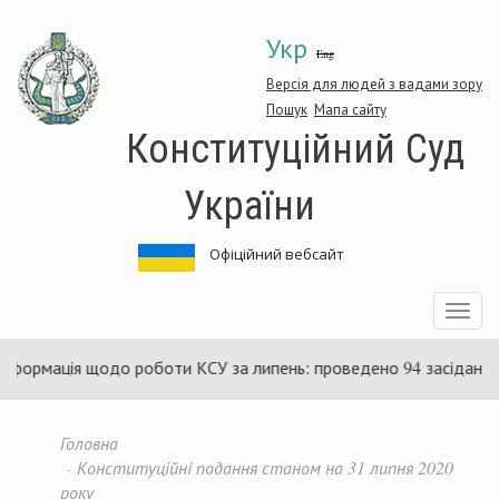
Перейти
Укр
до
Eng
основного
матеріалу
Версія для людей з вадами зору
Пошук
Мапа сайту
Конституційний Суд
України
Офіційний вебсайт
Toggle
navigatio
 щодо роботи КСУ за липень: проведено 94 засідання та ухвале
Головна
Конституційні подання станом на 31 липня 2020
року