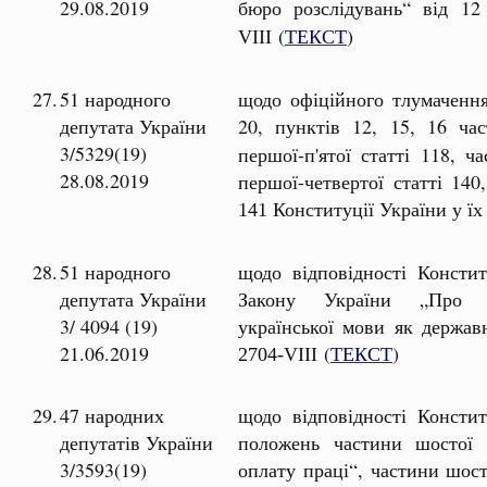
29.08.2019
бюро розслідувань“ від 
(
ТЕКСТ
)
VIII
27.
51 народного
щодо офіційного тлумачення 
депутата України
20, пунктів 12, 15, 16 ча
3/5329(19)
першої-п'ятої статті 118, ч
28.08.2019
першої-четвертої статті 140,
Конституції України у їх 
141
28.
51 народного
щодо відповідності Констит
депутата України
Закону України „Про за
3/ 4094 (19)
української мови як держав
21.06.2019
(
ТЕКСТ
)
2704-VIII
29.
47 народних
щодо відповідності Констит
депутатів України
положень частини шостої 
3/3593(19)
оплату праці“, частини шост