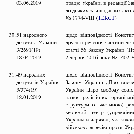
03.06.2019
працю України, в редакції З
до деяких законодавчих актів
№ 1774-VIII (
ТЕКСТ
)
30.
51 народного
щодо відповідності Констит
депутата України
другого речення частини четв
3/2691(19)
статті 56 Закону України "Пр
18.04.2019
2 червня 2016 року №
V
1402-
31.
49 народних
щодо відповідності Констит
депутатів України
Закону України „Про внесе
3/374(19)
України „Про свободу совіст
18.01.2019
назви релігійних організац
структури (є частиною) релі
керівний центр (управлінн
України в державі, яка зако
військову агресію проти Укр