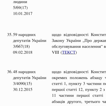
людини
5/69(17)
10.01.2017
35.
59 народних
щодо відповідності Констит
депутатів України
Закону України „Про держав
3/667(18)
обслуговування населення“ 
09.02.2018
VIII (
ТЕКСТ
)
36.
48 народних
щодо відповідності Констит
депутатів України
окремих положень абзацу 
3/4090(15)
статті 1, пункту 3 частини п
30.12.2015
першої статті 12, пункту 2 з 
11 частини першої статт
абзаців другого, третього ч