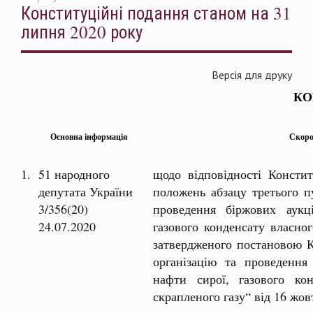
Конституційні подання станом на 31
липня 2020 року
Версія для друку
КО
Основна інформація
Скоро
1.
51 народного
щодо відповідності Констит
депутата України
положень абзацу третього п
3/356(20)
проведення біржових аукц
24.07.2020
газового конденсату власног
затвердженого постановою К
організацію та проведення
нафти сирої, газового ко
скрапленого газу“ від 16 жо