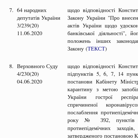
7.
64 народних
щодо відповідності Констит
депутатів України
Закону України "Про внесен
3/239(20)
актів України щодо удоско
11.06.2020
банківської діяльності", 
положень інших законода
Закону (
ТЕКСТ
)
8.
Верховного Суду
щодо відповідності Констит
4/230(20)
підпунктів 5, 6, 7, 14 пун
04.06.2020
постанови Кабінету Мініст
карантину з метою запобі
України гострої респір
спричиненої коронавіру
послаблення протиепідемічн
року №
, пунктів
392
протиепідемічних заходів,
затвердженого постановою Ка