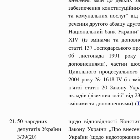
забезпечення конституційни
та комунальних послуг" ві
речення другого абзацу друго
Національний банк України"
(із змінами та доповне
ХІV
статті 137 Господарського пр
06 листопада 1991 р
доповненнями), частин шост
Цивільного процесуального 
2004 року №
(із зм
1618-ІV
п'ятої статті 20 Закону Ук
вкладів фізичних осіб" від 
змінами та доповненнями) (
21.
50 народних
щодо відповідності Констит
депутатів України
Закону України „Про внесенн
3/39(20)
України (щодо недоторканнос