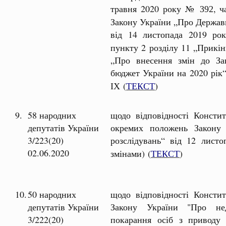
травня 2020 року №
, ч
392
Закону України „Про Держав
від 14 листопада 2019 
пункту 2 розділу 11 „Прикі
„Про внесення змін до З
бюджет України на 2020 рік
(
ТЕКСТ
)
ІХ
9.
58 народних
щодо відповідності Констит
депутатів України
окремих положень Закону
3/223(20)
розслідувань“ від 12 лис
02.06.2020
змінами) (
ТЕКСТ
)
10.
50 народних
щодо відповідності Констит
депутатів України
Закону України "Про нед
3/222(20)
покарання осіб з приводу 