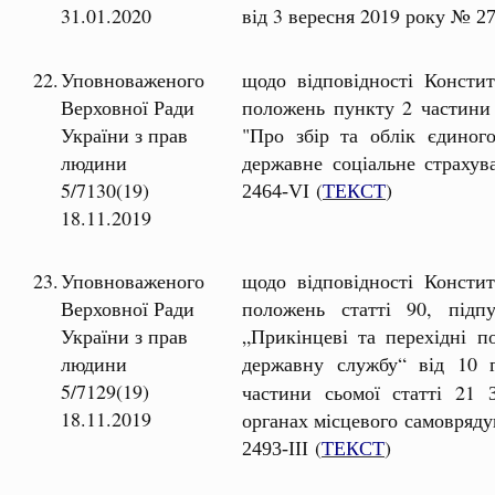
31.01.2020
від 3 вересня 2019 року №
2
22.
Уповноваженого
щодо відповідності Констит
Верховної Ради
положень пункту 2 частини 
України з прав
"Про збір та облік єдиного
людини
державне соціальне страху
5/7130(19)
(
ТЕКСТ
)
2464-VI
18.11.2019
23.
Уповноваженого
щодо відповідності Констит
Верховної Ради
положень статті 90, під
України з прав
„Прикінцеві та перехідні 
людини
державну службу“ від 10
5/7129(19)
частини сьомої статті 21
18.11.2019
органах місцевого самовряду
(
ТЕКСТ
)
2493-III