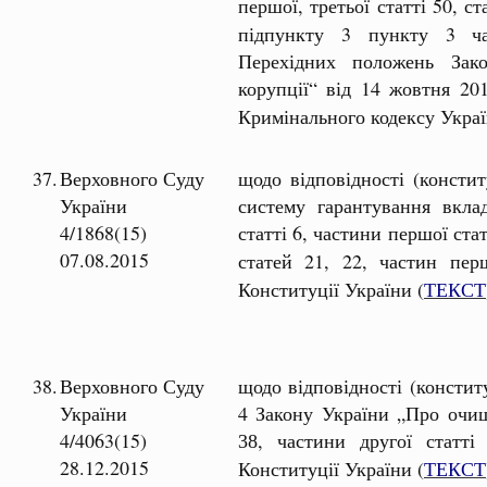
першої, третьої статті 50, ст
підпункту 3 пункту 3 ча
Перехідних положень Зак
корупції“ від 14 жовтня 2
Кримінального кодексу Украї
37.
Верховного Суду
щодо відповідності (консти
України
систему гарантування вкла
4/1868(15)
статті 6, частини першої стат
07.08.2015
статей 21, 22, частин перш
Конституції України (
ТЕКСТ
38.
Верховного Суду
щодо відповідності (конститу
України
4 Закону України „Про очи
4/4063(15)
, частини другої статт
38
28.12.2015
Конституції України (
ТЕКСТ