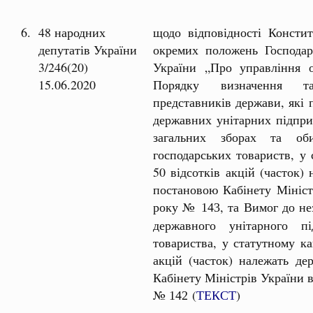
6.
48 народних
щодо відповідності Констит
депутатів України
окремих положень Господар
3/246(20)
України „Про управління о
15.06.2020
Порядку визначення та
представників держави, які 
державних унітарних підприє
загальних зборах та об
господарських товариств, у 
50 відсотків акцій (часток)
постановою Кабінету Мініст
року №
, та Вимог до н
143
державного унітарного пі
товариства, у статутному ка
акцій (часток) належать де
Кабінету Міністрів України в
№
(
ТЕКСТ
)
142