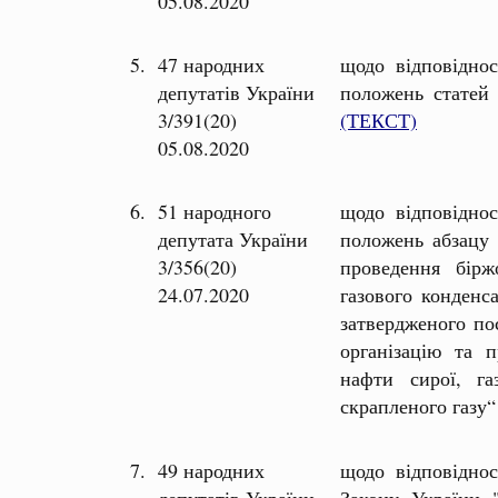
05.08.2020
5.
47 народних
щодо відповіднос
депутатів України
положень статей 
3/391(20)
(ТЕКСТ)
05.08.2020
6.
51 народного
щодо відповіднос
депутата України
положень абзацу 
3/356(20)
проведення бірж
24.07.2020
газового конденс
затвердженого по
організацію та 
нафти сирої, га
скрапленого газу
7.
49 народних
щодо відповіднос
депутатів України
Закону України 