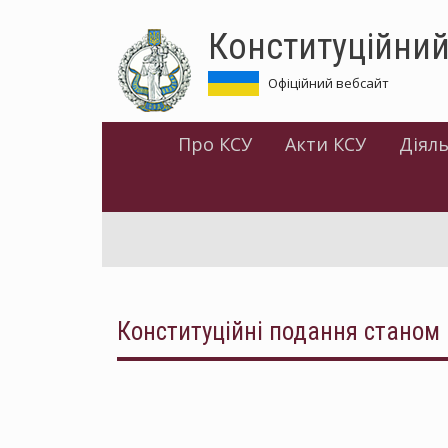
Перейти
Конституційний
до
основного
матеріалу
Офіційний вебсайт
Про КСУ
Акти КСУ
Діяль
Конституційні подання станом 