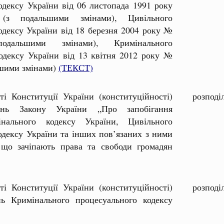
одексу України від 06 листопада 1991 року
 подальшими змінами), Цивільного
одексу України від 18 березня 2004 року №
дальшими змінами), Кримінального
одексу України від 13 квітня 2012 року №
ьшими змінами)
(ТЕКСТ)
ті Конституції України (конституційності)
розподі
ень Закону України „Про запобігання
інального кодексу України, Цивільного
одексу України та інших пов’язаних з ними
 що зачіпають права та свободи громадян
ті Конституції України (конституційності)
розподі
ь Кримінального процесуального кодексу