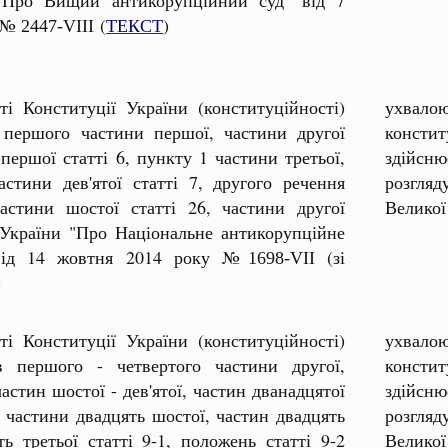
у №
(
ТЕКСТ
)
2447-VIII
ті Конституції України (конституційності)
ухвалою
 першого частини першої, частини другої
констит
 першої статті 6, пункту 1 частини третьої,
здійсню
астини дев'ятої статті 7, другого речення
розгляд
астини шостої статті 26, частини другої
Великої
 України "Про Національне антикорупційне
від 14 жовтня 2014 року №
(зі
1698-VII
)
ті Конституції України (конституційності)
ухвалою
в першого - четвертого частини другої,
констит
частин шостої - дев'ятої, частин дванадцятої
здійсню
, частини двадцять шостої, частин двадцять
розгляд
ть третьої статті 9-1, положень статті 9-2
Великої