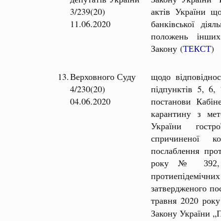
3/239(20)
актів України що
11.06.2020
банківської діял
положень інших
Закону (
ТЕКСТ
)
13.
Верховного Суду
щодо відповіднос
4/230(20)
підпунктів 5, 6,
04.06.2020
постанови Кабін
карантину з мет
України гостр
спричиненої к
послаблення прот
року №
392
протиепідемічни
затвердженого по
травня 2020 ро
Закону України „