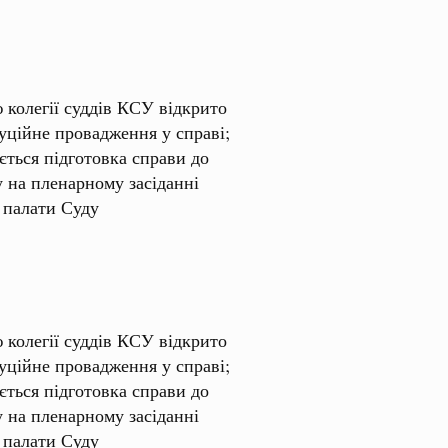
 колегії суддів КСУ відкрито
уційне провадження у справі;
ється підготовка справи до
у на пленарному засіданні
 палати Суду
 колегії суддів КСУ відкрито
уційне провадження у справі;
ється підготовка справи до
у на пленарному засіданні
 палати Суду