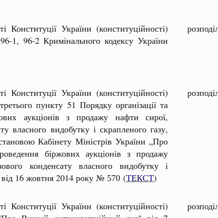
ті Конституції України (конституційності)
розподі
96-1, 96-2 Кримінального кодексу України
ті Конституції України (конституційності)
розподі
третього пункту 51 Порядку організації та
ових аукціонів з продажу нафти сирої,
ату власного видобутку і скрапленого газу,
становою Кабінету Міністрів України „Про
проведення біржових аукціонів з продажу
зового конденсату власного видобутку і
“ від 16 жовтня 2014 року №
(
ТЕКСТ
)
570
ті Конституції України (конституційності)
розподі
"Про Вищий антикорупційний суд" від 7