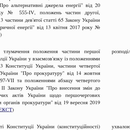
Про альтернативні джерела енергії" від 20
року №
, положень частин другої,
555-IV
 3 частини дев'ятої статті 65 Закону України
ричної енергії" від 13 квітня 2017 року №
)
о тлумачення положення частини першої
розподі
уції України у взаємозв'язку із положеннями
 43 Конституції України, частини четвертої
 України "Про прокуратуру" від 14 жовтня
та положеннями абзацу четвертого
97-VII
 ІІ Закону України "Про внесення змін до
вчих актів України щодо першочергових
и органів прокуратури" від 19 вересня 2019
ЕКСТ
)
ті Конституції України (конституційності)
ухвалою