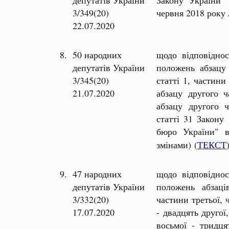
3/349(20)
червня 2018 рок
22.07.2020
8.
50 народних
щодо відповіднос
депутатів України
положень абзацу
3/345(20)
статті 1, частини
21.07.2020
абзацу другого ч
абзацу другого ч
статті 31 Закону
бюро України" 
змінами) (
ТЕКСТ
9.
47 народних
щодо відповіднос
депутатів України
положень абзаці
3/332(20)
частини третьої, 
17.07.2020
- двадцять другої
восьмої - тридця