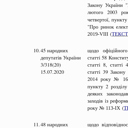
Закону України "
лютого 2003 
четвертої, пункту
"Про ринок елект
(
ТЕКСТ
2019-VIII
10.
45 народних
щодо офіційног
депутатів України
статті 58 Констит
3/318(20)
статті 8, статті
15.07.2020
статті 39 Закону
2014 року №
16
пункту 2 розділу
деяких законода
заходів із реформ
року №
(
Т
113-ІХ
11.
48 народних
щодо відповіднос