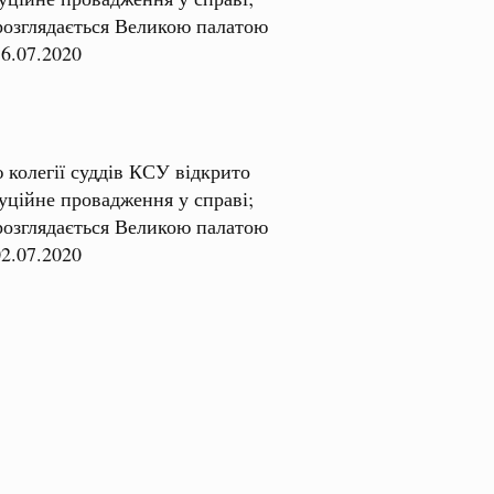
розглядається Великою палатою
16.07.2020
 колегії суддів КСУ відкрито
уційне провадження у справі;
розглядається Великою палатою
02.07.2020