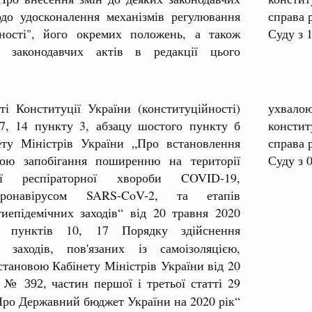
до удосконалення механізмів регулювання
справа 
ьності", його окремих положень, а також
Суду з 
 законодавчих актів в редакції цього
ті Конституції України (конституційності)
ухвалою
 7, 14 пункту 3, абзацу шостого пункту б
констит
ету Міністрів України „Про встановлення
справа 
ою запобігання поширенню на території
Суду з 
ої респіраторної хвороби COVID-19,
оронавірусом SARS-CoV-2, та етапів
иепідемічних заходів“ від 20 травня 2020
, пунктів 10, 17 Порядку здійснення
х заходів, пов'язаних із самоізоляцією,
становою Кабінету Міністрів України від 20
ку №
, частин першої і третьої статті 29
392
Про Державний бюджет України на 2020 рік“