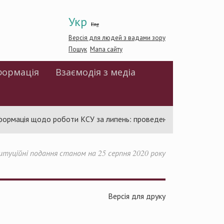
Укр
Eng
Версія для людей з вадами зору
Пошук
Мапа сайту
формація
Взаємодія з медіа
 щодо роботи КСУ за липень: проведено 94 засідання та ухвален
туційні подання станом на 25 серпня 2020 року
Версія для друку