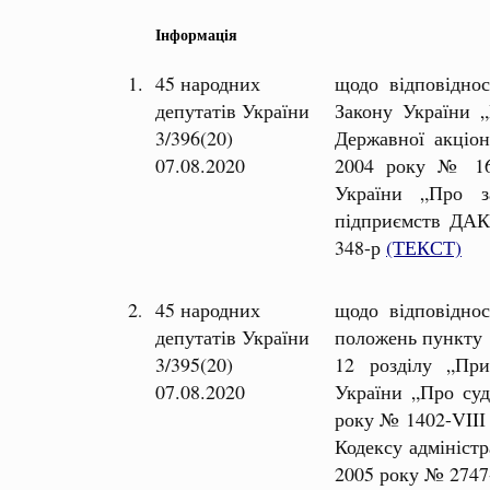
Інформація
1.
45 народних
щодо відповіднос
депутатів України
Закону України „
3/396(20)
Державної акціон
07.08.2020
2004 року № 167
України „Про з
підприємств ДАК
348-р
(ТЕКСТ)
2
45 народних
щодо відповіднос
.
депутатів України
положень пункту 1
3/395(20)
12 розділу „При
07.08.2020
України „Про суд
року № 1402-VIIІ
Кодексу адмініст
2005 року № 2747