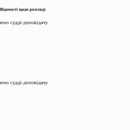
Відомості щодо розгляду
лено судді-доповідачу
лено судді-доповідачу