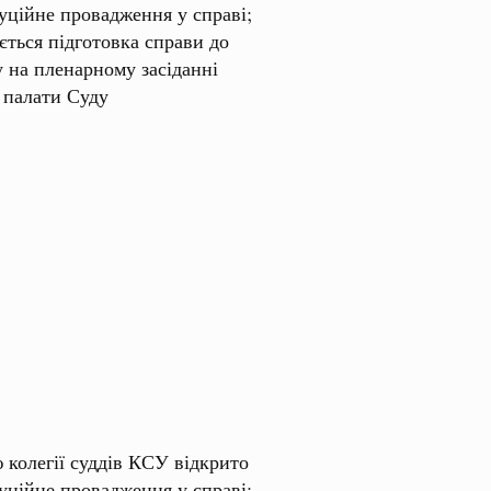
уційне провадження у справі;
ється підготовка справи до
у на пленарному засіданні
 палати Суду
 колегії суддів КСУ відкрито
уційне провадження у справі;