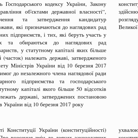
 Господарського кодексу України, Закону
констит
авління об'єктами державної власності“,
здійсню
чення та затвердження кандидатур
розгляд
ржави, які призначаються до наглядових рад
Великої
их підприємств, і тих, які беруть участь у
рах та обираються до наглядових рад
вариств, у статутному капіталі яких більше
й (часток) належать державі, затвердженого
ету Міністрів України від 10 березня 2017
Вимог до незалежного члена наглядової ради
арного підприємства та господарського
тутному капіталі якого більше 50 відсотків
алежать державі, затверджених постановою
в України від 10 березня 2017 року
ті Конституції України (конституційності)
ухвалою
Про внесення змін до деяких законодавчих
констит