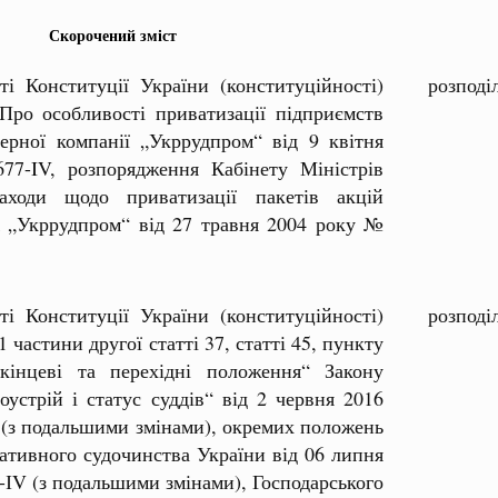
Скорочений зміст
ті Конституції України (конституційності)
розподі
Про особливості приватизації підприємств
ерної компанії „Укррудпром“ від 9 квітня
7-IV, розпорядження Кабінету Міністрів
аходи щодо приватизації пакетів акцій
 „Укррудпром“ від 27 травня 2004 року №
ті Конституції України (конституційності)
розподі
 частини другої статті 37, статті 45, пункту
кінцеві та перехідні положення“ Закону
оустрій і статус суддів“ від 2 червня 2016
 (з подальшими змінами), окремих положень
ративного судочинства України від 06 липня
-ІV (з подальшими змінами), Господарського