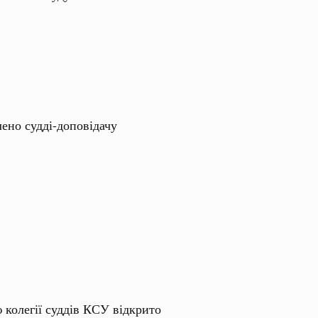
лено судді-доповідачу
 колегії суддів КСУ відкрито