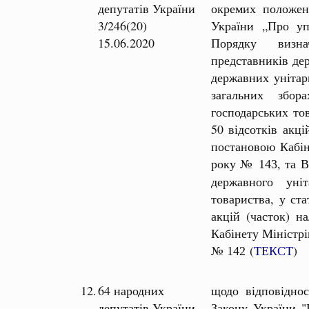
депутатів України
окремих положень
3/246(20)
України „Про упр
15.06.2020
Порядку визна
представників де
державних унітарн
загальних збо
господарських то
50 відсотків акці
постановою Кабін
року №
, та 
143
державного уніт
товариства, у ста
акцій (часток) н
Кабінету Міністрі
№
(
ТЕКСТ
)
142
12.
64 народних
щодо відповіднос
депутатів України
Закону України "