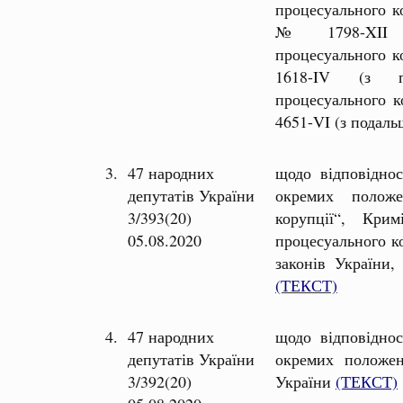
процесуального к
№ 1798-XII (з
процесуального к
1618-IV (з по
процесуального к
4651-VI (з подал
3.
47 народних
щодо відповіднос
депутатів України
окремих полож
3/393(20)
корупції“, Крим
05.08.2020
процесуального к
законів України,
(ТЕКСТ)
4.
47 народних
щодо відповіднос
депутатів України
окремих положен
3/392(20)
України
(ТЕКСТ)