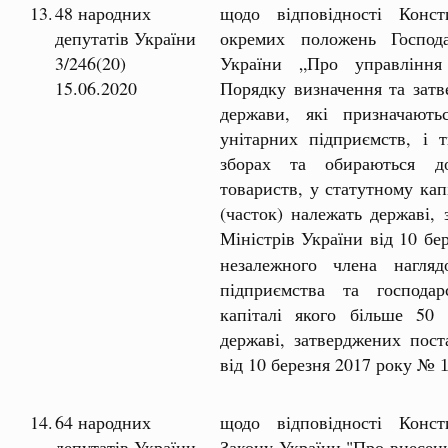
13.
48 народних
щодо відповідності Консти
депутатів України
окремих положень Господа
3/246(20)
України „Про управління 
15.06.2020
Порядку визначення та затв
держави, які призначают
унітарних підприємств, і т
зборах та обираються до
товариств, у статутному кап
(часток) належать державі,
Міністрів України від 10 б
незалежного члена нагляд
підприємства та господар
капіталі якого більше 50 
державі, затверджених пост
від 10 березня 2017 року №
14.
64 народних
щодо відповідності Консти
депутатів України
Закону України "Про внесенн