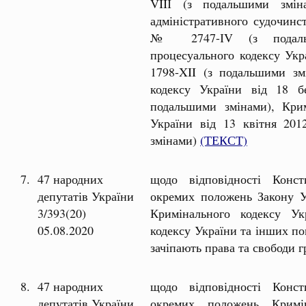
VIIІ (з подальшими змін
адміністративного судочинс
№ 2747-ІV (з подальши
процесуального кодексу Укр
1798-XII (з подальшими зм
кодексу України від 18 
подальшими змінами), Крим
України від 13 квітня 20
змінами)
(ТЕКСТ)
7.
47 народних
щодо відповідності Консти
депутатів України
окремих положень Закону Ук
3/393(20)
Кримінального кодексу Ук
05.08.2020
кодексу України та інших по
зачіпають права та свободи 
8.
47 народних
щодо відповідності Консти
депутатів України
окремих положень Кримін