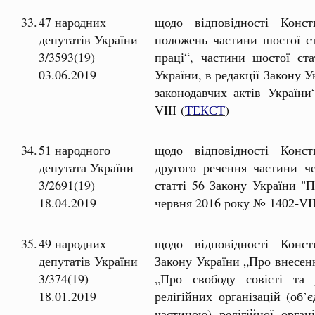
33.
47 народних
щодо відповідності Консти
депутатів України
положень частини шостої ст
3/3593(19)
праці“, частини шостої ст
03.06.2019
України, в редакції Закону 
законодавчих актів Україн
VIII (
ТЕКСТ
)
34.
51 народного
щодо відповідності Консти
депутата України
другого речення частини чет
3/2691(19)
статті 56 Закону України "П
18.04.2019
червня 2016 року №
VII
1402-
35.
49 народних
щодо відповідності Консти
депутатів України
Закону України „Про внесенн
3/374(19)
„Про свободу совісті та р
18.01.2019
релігійних організацій (об’
частиною) релігійної органі