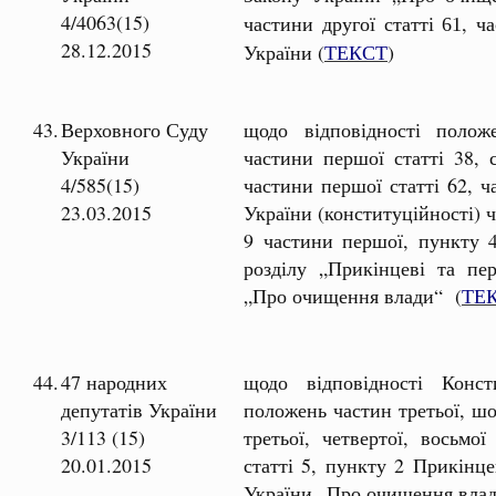
4/4063(15)
частини другої статті
, ч
61
28.12.2015
України (
ТЕКСТ
)
43.
Верховного Суду
щодо відповідності полож
України
частини першої статті 38, с
4/585(15)
частини першої статті 62, ч
23.03.2015
України (конституційності) ча
9 частини першої, пункту 4
розділу „Прикінцеві та пе
„Про очищення влади“ (
ТЕ
44.
47 народних
щодо відповідності Консти
депутатів України
положень частин третьої, шос
3/113 (15)
третьої, четвертої, восьмої
20.01.2015
статті 5, пункту 2 Прикінц
України „Про очищення влад