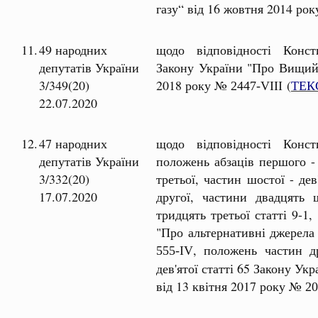
газу“ від 16 жовтня 2014 р
11.
49 народних
щодо відповідності Консти
депутатів України
Закону України "Про Вищий 
3/349(20)
2018 року №
(
ТЕК
2447-VIII
22.07.2020
12.
47 народних
щодо відповідності Консти
депутатів України
положень абзаців першого - 
3/332(20)
третьої, частин шостої - дев
17.07.2020
другої, частини двадцять 
тридцять третьої статті 9-1
"Про альтернативні джерела 
, положень частин др
555-IV
дев'ятої статті 65 Закону Ук
від 13 квітня 2017 року №
20