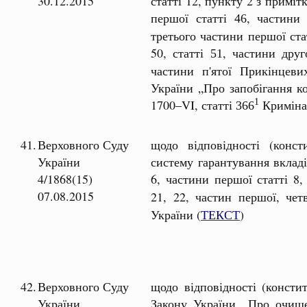
30.12.2015
статті 12, пункту 2 з примітк
першої статті
, частини 
46
третього частини першої стат
50, статті
, частини друг
51
частини п'ятої Прикінцев
України „Про запобігання к
1700–VI, статті
Кримінал
1
366
41.
Верховного Суду
щодо відповідності (конст
України
систему гарантування вкладі
4/1868(15)
6, частини першої статті 8,
07.08.2015
21, 22, частин першої, четв
України (
ТЕКСТ
)
42.
Верховного Суду
щодо відповідності (констит
України
Закону України „Про очищ