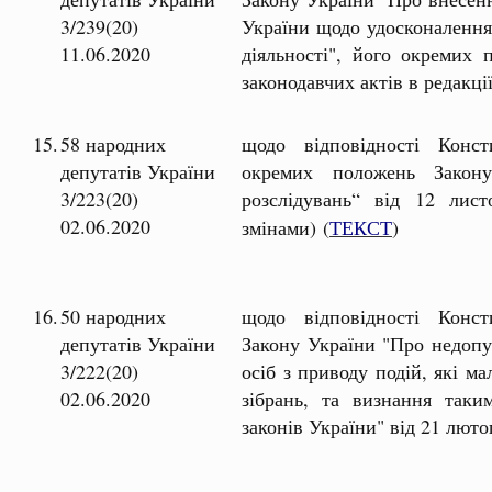
3/239(20)
України щодо удосконалення 
11.06.2020
діяльності", його окремих
законодавчих актів в редакці
15.
58 народних
щодо відповідності Консти
депутатів України
окремих положень Закон
3/223(20)
розслідувань“ від 12 л
02.06.2020
змінами) (
ТЕКСТ
)
16.
50 народних
щодо відповідності Консти
депутатів України
Закону України "Про недопу
3/222(20)
осіб з приводу подій, які м
02.06.2020
зібрань, та визнання таки
законів України" від 21 лют