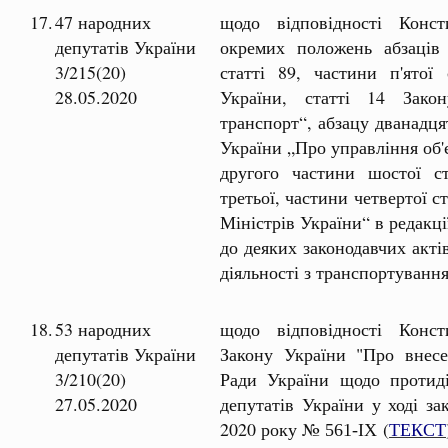
17.
47 народних
щодо відповідності Консти
депутатів України
окремих положень абзаців 
3/215(20)
статті 89, частини п'ятої 
28.05.2020
України, статті 14 Зако
транспорт“, абзацу дванадця
України „Про управління об'
другого частини шостої с
третьої, частини четвертої с
Міністрів України“ в редакц
до деяких законодавчих акті
діяльності з транспортування
18.
53 народних
щодо відповідності Консти
депутатів України
Закону України "Про внесе
3/210(20)
Ради України щодо протид
27.05.2020
депутатів України у ході за
2020 року №
(
ТЕКСТ
561-ІХ