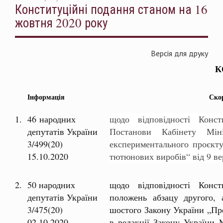
Конституційні подання станом на 16
жовтня 2020 року
Версія для друку
К
Інформація
Ско
1.
46 народних
щодо відповідності Консти
депутатів України
Постанови Кабінету Міні
3/499(20)
експериментального проєкт
15.10.2020
тютюнових виробів“ від 9 в
2.
50 народних
щодо відповідності Консти
депутатів України
положень абзацу другого, а
3/475(20)
шостого Закону України „Про
02.10.2020
в редакції Закону України 