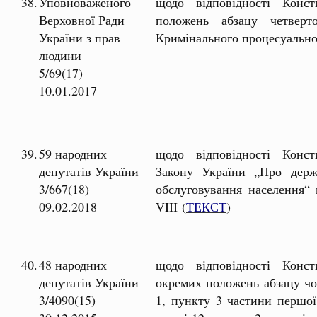
38.
Уповноваженого
щодо відповідності Консти
Верховної Ради
положень абзацу четверт
України з прав
Кримінального процесуальног
людини
5/69(17)
10.01.2017
39.
59 народних
щодо відповідності Консти
депутатів України
Закону України „Про держа
3/667(18)
обслуговування населення“
09.02.2018
VIII (
ТЕКСТ
)
40.
48 народних
щодо відповідності Консти
депутатів України
окремих положень абзацу чо
3/4090(15)
1, пункту 3 частини першої