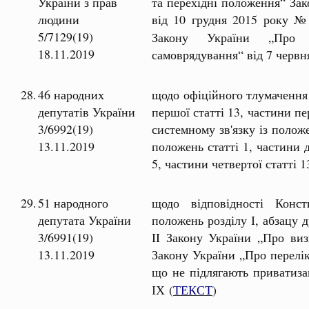
України з прав
та перехідні положення“ За
людини
від 10 грудня 2015 року 
5/7129(19)
Закону України „Про 
18.11.2019
самоврядування“ від 7 черв
28.
46 народних
щодо офіційного тлумачення
депутатів України
першої статті 13, частини пе
3/6992(19)
системному зв'язку із поло
13.11.2019
положень статті 1, частини д
5, частини четвертої статті 
29.
51 народного
щодо відповідності Консти
депутата України
положень розділу І, абзацу 
3/6991(19)
II Закону України „Про виз
13.11.2019
Закону України „Про перелік
що не підлягають приватиза
(
ТЕКСТ
)
ІХ