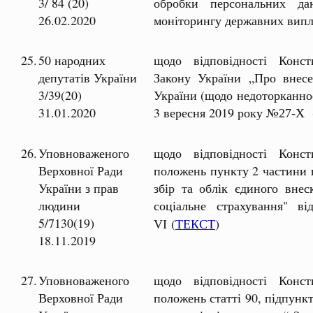
3/ 84 (20)
обробки персональних да
26.02.2020
моніторингу державних випл
25.
50 народних
щодо відповідності Консти
депутатів України
Закону України „Про внесе
3/39(20)
України (щодо недоторканнос
31.01.2020
3 вересня 2019 року №
27-X
26.
Уповноваженого
щодо відповідності Консти
Верховної Ради
положень пункту 2 частини п
України з прав
збір та облік єдиного внес
людини
соціальне страхування"
5/7130(19)
(
ТЕКСТ
)
VI
18.11.2019
27.
Уповноваженого
щодо відповідності Консти
Верховної Ради
положень статті 90, підпунк