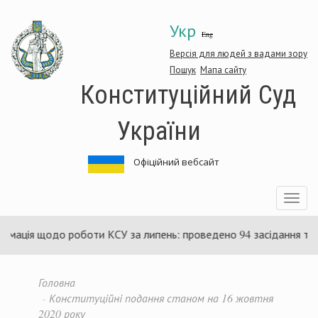
Перейти
Укр
до
Eng
основного
матеріалу
Версія для людей з вадами зору
Пошук
Мапа сайту
Конституційний Суд
України
Офіційний вебсайт
Toggle
navigatio
до роботи КСУ за липень: проведено 94 засідання та ухвалено 8
Головна
Конституційні подання станом на 16 жовтня
2020 року