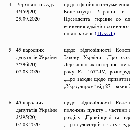
4.
Верховного Суду
щодо офіційного тлумачення 
4/459(20)
Конституції України в 
25.09.2020
Президента України до адм
вчинення адміністративного
повноважень
(ТЕКСТ)
5.
45 народних
щодо відповідності Консти
депутатів України
Закону України „Про особ
3/396(20)
Державної акціонерної компа
07.08.2020
року № 1677-IV, розпоряд
„Про заходи щодо приватиза
„Укррудпром“ від 27 травня
6.
45 народних
щодо відповідності Консти
депутатів України
положень пункту 1 частини др
3/395(20)
розділу „Прикінцеві та пе
07.08.2020
„Про судоустрій і статус су