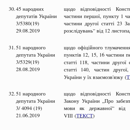
30.
45 народних
щодо відповідності Консти
депутатів України
частини першої, пункту 1 час
3/5380(19)
частини другої статті 23 
29.08.2019
розслідувань“ від 12 листоп
31.
51 народного
щодо офіційного тлумачення 
депутата України
пунктів 12, 15, 16 частини п
3/5329(19)
статті 118, частини другої 
28.08.2019
статті 140, частин другої
України у їх взаємозв'язку (
Т
32.
51 народного
щодо відповідності Консти
депутата України
Закону України „Про забезп
3/ 4094 (19)
мови як державної“ ві
21.06.2019
(
ТЕКСТ
)
VIII