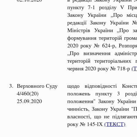
пункту 7-1 розділу V При
Закону України „Про місц
редакції Закону України 
Міністрів України „Про з
формування територій громад
2020 року № 624-р, Розпоря
„Про визначення адмініст
територій територіальних 
червня 2020 року № 718-р
(
3.
Верховного Суду
щодо відповідності Консти
4/460(20)
положень пункту 3 розді
25.09.2020
положення" Закону України
чинність, Закону України "П
власності, що не підлягают
року № 145-ІХ
(ТЕКСТ)