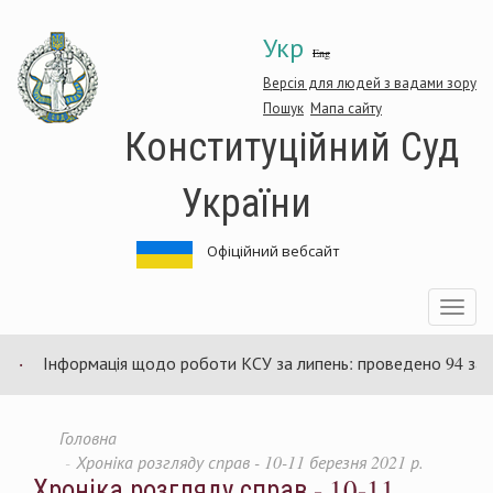
Перейти
Укр
до
Eng
основного
матеріалу
Версія для людей з вадами зору
Пошук
Мапа сайту
Конституційний Суд
України
Офіційний вебсайт
Toggle
navigatio
Інформація щодо роботи КСУ за липень: проведено 94 засіданн
Головна
Хроніка розгляду справ - 10-11 березня 2021 р.
Хроніка розгляду справ - 10-11