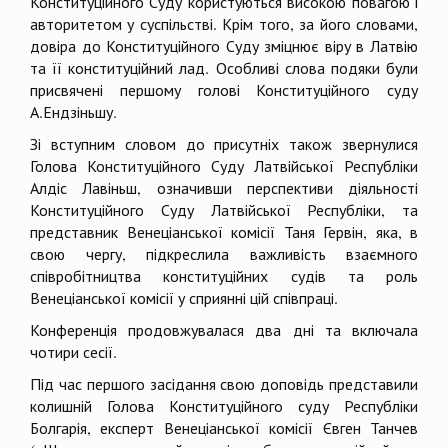
Конституційного Суду користуються високою повагою і
авторитетом у суспільстві. Крім того, за його словами,
довіра до Конституційного Суду зміцнює віру в Латвію
та її конституційний лад. Особливі слова подяки були
присвячені першому голові Конституційного суду
А.Ендзіньшу.
Зі вступним словом до присутніх також звернулися
Голова Конституційного Суду Латвійської Республіки
Алдіс Лавіньш, означивши перспективи діяльності
Конституційного Суду Латвійської Республіки, та
представник Венеціанської комісії Таня Гервін, яка, в
свою чергу, підкреслила важливість взаємного
співробітництва конституційних судів та роль
Венеціанської комісії у сприянні цій співпраці.
Конференція продовжувалася два дні та включала
чотири сесії.
Під час першого засідання свою доповідь представили
колишній Голова Конституційного суду Республіки
Болгарія, експерт Венеціанської комісії Євген Танчев