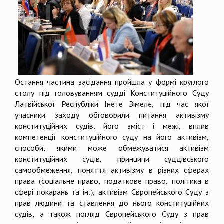
Остання частина засідання пройшла у формі круглого
столу під головуванням судді Конституційного Суду
Латвійської Республіки Інете Зімелє, під час якої
учасники заходу обговорили питання активізму
конституційних судів, його зміст і межі, вплив
компетенції конституційного суду на його активізм,
способи, якими може обмежуватися активізм
конституційних судів, принципи суддівського
самообмеження, поняття активізму в різних сферах
права (соціальне право, податкове право, політика в
сфері покарань та ін.), активізм Європейського Суду з
прав людини та ставлення до нього конституційних
судів, а також погляд Європейського Суду з прав