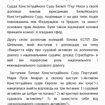
Суддя Конституційного Суду Бельгії П'єр Ніхол у своїй
доповіді виклав юрисдикцію Бельгійського
Конституційного Суду, поділивши її на два типи: поділ
повноважень між Федерацією та Урядом, та захист
основних прав людини. Були також відзначені основні
принципи кожної зі згаданих сфер.
Другу сесію розпочав колишній Голова ЄСПЛ Дін
Шпільман, який виступив з доповіддю на тему
«Викриття міфу про судовий активізм за допомогою
діалогу з національними судами: досвід Страсбурга» в
якій він підкреслив роль національного і
міжнаціонального судового діалогу.
Заступник Голови Конституційного Суду Португалії
Марія Лусія Амарал в своєму виступі («Активізм
Конституційних судів Європи: чи дійсно він існує?»)
намагалася знайти відповідь на три питання: 1) судовий
активізм це добре чи погано? 2) які критерії визначення
судового активізму? 3) як захистити себе від
«недосконалого судового активізму?».