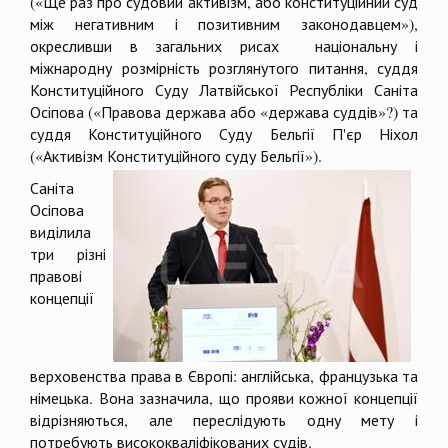
(«Ще раз про судовий активізм, або конституційний суд
між негативним і позитивним законодавцем»),
окресливши в загальних рисах національну і
міжнародну розмірність розглянутого питання, суддя
Конституційного Суду Латвійської Республіки Саніта
Осіпова («Правова держава або «держава суддів»?) та
суддя Конституційного Суду Бельгії П'єр Ніхол
(«Активізм Конституційно
го суду Бельгії»).
Саніта
Осіпова
виділила
три різні
правові
концепції
верховенства права в Європі: англійська, французька та
німецька. Вона зазначила, що прояви кожної концепції
відрізняються, але переслідують одну мету і
потребують висококваліфікованих судів.