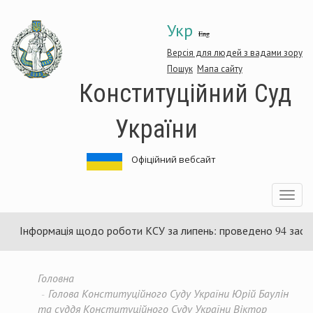
Перейти
Укр
до
Eng
основного
матеріалу
Версія для людей з вадами зору
Пошук
Мапа сайту
Конституційний Суд
України
Офіційний вебсайт
Toggle
navigatio
ормація щодо роботи КСУ за липень: проведено 94 засідання та 
Головна
Голова Конституційного Суду України Юрій Баулін
та суддя Конституційного Суду України Віктор