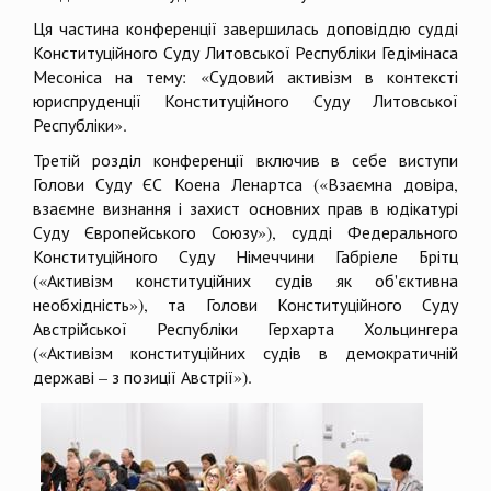
Ця частина конференції завершилась доповіддю судді
Конституційного Суду Литовської Республіки Гедімінаса
Месоніса на тему: «Судовий активізм в контексті
юриспруденції Конституційного Суду Литовської
Республіки».
Третій розділ конференції включив в себе виступи
Голови Суду ЄС Коена Ленартса («Взаємна довіра,
взаємне визнання і захист основних прав в юдікатурі
Суду Європейського Союзу»), судді Федерального
Конституційного Суду Німеччини Габріеле Брітц
(«Активізм конституційних судів як об'єктивна
необхідність»), та Голови Конституційного Суду
Австрійської Республіки Герхарта Хольцингера
(«Активізм конституційних судів в демократичній
державі – з позиції Австрії»).