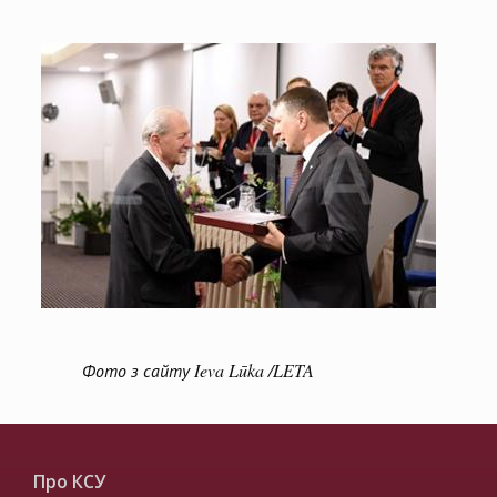
Фото з сайту
Ieva
L
ū
ka
/
LETA
Про КСУ