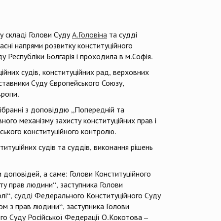
 у складі Голови Суду
А.Головіна
та судді
часні напрями розвитку конституційного
у Республіки Болгарія і проходила в м.Софія.
ційних судів, конституційних рад, верховних
едставники Суду Європейського Союзу,
вропи.
ібранні з доповіддю „Попередній та
ого механізму захисту конституційних прав і
нського конституційного контролю.
итуційних судів та суддів, виконання рішень
доповідей, а саме: Голови Конституційного
ту прав людини“, заступника Голови
ролі“, судді Федерального Конституційного Суду
ом з прав людини“, заступника Голови
го Суду Російської Федерації О.Кокотова –