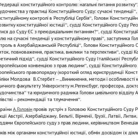
едерації конституційного контролю: нагальні питання розвитку“
удочинства у практиці Конституційного Суду: сучасні тенденції“,
онституційному контролі в Республіці Сербія“, Голови Конституцій
звитку конституційної юстиції“, судді Конституційного Суду Рес
тися до Суду ЄС з преюдиціальним питанням?“, судді Конституці
лю на сучасні тенденції у конституційному праві“, заступника Г
троль в Азербайджанській Республіці“, Голови Конституційного 
ток, повноваження, практика, виклики та перспективи“, судді 
етичний підхід“, судді Конституційного Суду Італійської Республі
Європейською конвенцією з прав людини“, судді Конституційного 
вропейського правопорядку (короткий огляд юриспруденції Консти
бліки Молдова В.Стербет – „Виникнення, методи і особливості к
ичного факультету Університету м.Регенсбург, професора, докт
судочинства“ та юридичного радника Голови цивільного відділу А
встві – рекомендації та тлумачення“.
країни
А.Головін
провів зустріч з Головою Конституційного Суду Ре
 Австрії, Азербайджану, Бельгії, Вірменії, Грузії, Латвії, Литви, 
ддями Європейського суду з прав людини, керівництвом Венеціан
ків між органами конституційної юстиції, обмін досвідом їх діяль