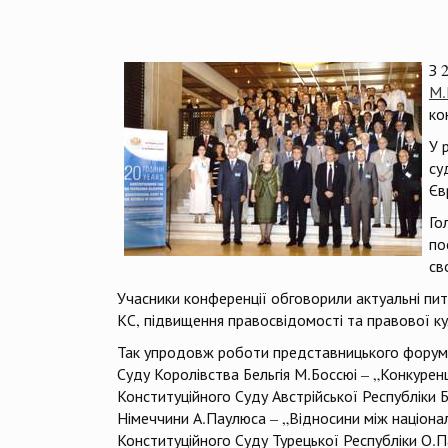
З 
М.
ко
У 
су
Єв
Го
по
св
Учасники конференції обговорили актуальні пит
КС, підвищення правосвідомості та правової к
Так упродовж роботи представницького форуму 
Суду Королівства Бельгія М.Боссюі – „Конкурен
Конституційного Суду Австрійської Республіки Б
Німеччини А.Паулюса – „Відносини між націона
Конституційного Суду Турецької Республіки О.П