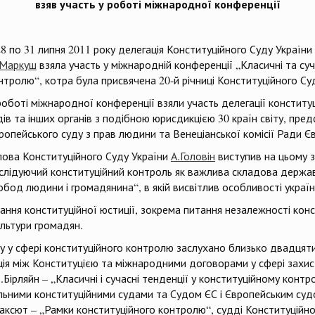
взяв участь у роботі міжнародної конференції
28 по 31 липня 2011 року делегація Конституційного Суду України
Маркуш
взяла участь у міжнародній конференції „Класичні та су
нтролю“, котра була присвячена 20-й річниці Конституційного Суд
роботі міжнародної конференції взяли участь делегації конститу
дів та інших органів з подібною юрисдикцією 30 країн світу, пр
ропейського суду з прав людини та Венеціанської комісії Ради Є
лова Конституційного Суду України
А.Головін
виступив на цьому з
слідуючий конституційний контроль як важлива складова державн
обод людини і громадянина“, в якій висвітлив особливості украї
ання конституційної юстиції, зокрема питання незалежності конст
ультури громадян.
у сфері конституційного контролю заслухано близько двадцяти 
ція між Конституцією та міжнародними договорами у сфері захис
.Бірляйн – „Класичні і сучасні тенденції у конституційному конт
льними конституційними судами та Судом ЄС і Європейським суд
аксют – „Рамки конституційного контролю“, судді Конституційно