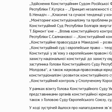
„Здійснення Конституційним Судом Російської Ф
Республіки Г.Кутріса – „Принцип незалежності с
Б.Ненадіч – „Класичні та сучасні тенденції у к
„Моніторинг конституціоналізму та проблеми ро
Конституційний Суд Республіки Болгарія зверта
Т.Бірмонт’єне – „Вплив конституційного контро
Республіки С.Салманової – „Конституційний кон
„Конституційне правосуддя в Македонії – розви
„Конституційний суд і європейське право – теор
Конституції у зв’язку з європейським правом і 
захисту національної конституції до захисту є
заступника Голови Конституційного Суду Респу
Молдова“, а також науковця-правознавця юрид
конституціоналізм і розвиток конституційного 
„Конституційний контроль у Сполученому Королі
У рамках візиту Голова Конституційного Суду У
представниками органів конституційної юрисдикції
також з Головою Суду Європейського Союзу, су
У ході зустрічей йшлося про налагодження зв’яз