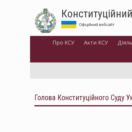
Перейти
Конституційний
до
основного
матеріалу
Офіційний вебсайт
Про КСУ
Акти КСУ
Діяль
Голова Конституційного Суду Ук