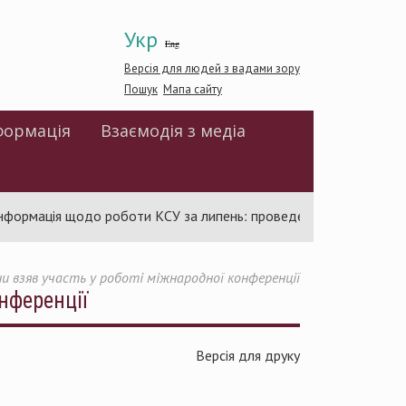
Укр
Eng
Версія для людей з вадами зору
Пошук
Мапа сайту
формація
Взаємодія з медіа
рмація щодо роботи КСУ за липень: проведено 94 засідання та у
и взяв участь у роботі міжнародної конференції
нференції
Версія для друку