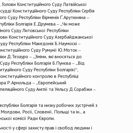
, Голови Конституційного Суду Латвійської
 судді Конституційного Суду Республіки Сербія
ного Суду Республіки Вірменія Ґ.Арутюняна –
публіки Болгарія Е.Друмева – „Чи може
йного Суду Литовської Республіки
олови Конституційного Суду Азербайджанської
Суду Республіки Македонія Б.Наумоскі –
Конституційного Суду Румунії Ю.Моток –
ки Д.Тезауро – „Зміни, які вносяться до
Суду Республіки Болгарія Б.Пунєва – „Від
туційного Суду Республіки Болгарія)“,
онституційного контролю в Республіці
ора Р.Арнольда – „Європейський
пеляційного Суду Англії та Уельсу Д.Сорабжи –
спубліки Болгарія та низку робочих зустрічей з
Молдови, Росії, Словенії, Польщі та ін., а
ської комісії Ради Європи.
ності у сфері захисту прав і свобод людини і