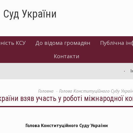
 Суд України
ність КСУ
До відома громадян
Публічна ін
Контакти
Інфо
Головна
Голова Конституційного Суду Україн
раїни взяв участь у роботі міжнародної ко
Голова Конституційного Суду України