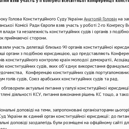
їни взяв участь у ІІ конгресі всесвітньої конференції конс
 року Голова Конституційного Суду України
Анатолій Головін
на за
анської Комісії Ради Європи взяв участь у роботі 2-го Конгресу 
 влади та незалежність конституційних судів і органів з подібн
ок приймаючої сторони.
взяли участь делегації близько 90 органів конституційної юрисдик
інші органи з подібною юрисдикцією, що представляють Конферен
ів конституційного контролю країн молодої демократії, Асоціацію
ацію конституційних судів, яких об’єднує використання французь
удочинства, Конференцію конституційних судів португаломовних 
м голів судів, Союз арабських конституційних судів та рад.
 обговорили актуальні питання у галузі конституційної юрисдикц
вітлені діяльності КСУ, питання виконання рішень КС тощо, а так
іональні доповіді на теми, запропоновані організаторами цьогор
уд України як єдиний орган конституційної юрисдикції: до пита
іональні доповіді заздалегідь були розміщені на офіційному сайті
есу.