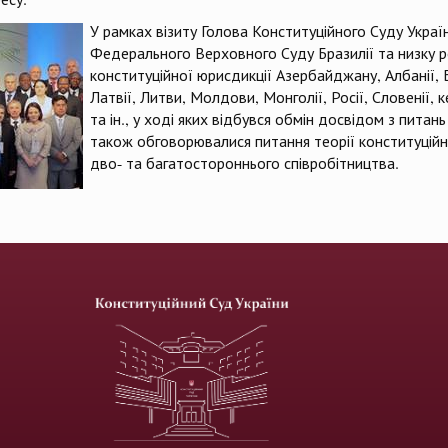
У рамках візиту Голова Конституційного Суду Укра
Федерального Верховного Суду Бразилії та низку р
конституційної юрисдикції Азербайджану, Албанії, Біл
Латвії, Литви, Молдови, Монголії, Росії, Словенії,
та ін., у ході яких відбувся обмін досвідом з питан
також обговорювалися питання теорії конституційн
дво- та багатостороннього співробітництва.