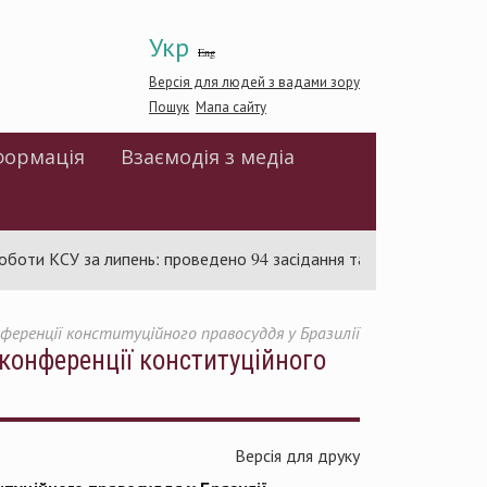
Укр
Eng
Версія для людей з вадами зору
Пошук
Мапа сайту
формація
Взаємодія з медіа
и КСУ за липень: проведено 94 засідання та ухвалено 85 актів
нференції конституційного правосуддя у Бразилії
ї конференції конституційного
Версія для друку