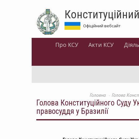
Перейти
Конституційний
до
основного
матеріалу
Офіційний вебсайт
Про КСУ
Акти КСУ
Діяль
Головна
Голова Конст
Голова Конституційного Суду Ук
правосуддя у Бразилії