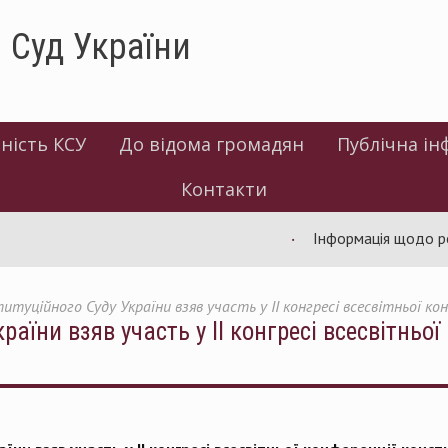
 Суд України
ність КСУ
До відома громадян
Публічна ін
Контакти
Інформація щодо робот
итуційного Суду України взяв участь у ІІ конгресі всесвітньої ко
раїни взяв участь у ІІ конгресі всесвітньо