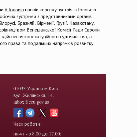
їни
А.Головін
провів коротку зустріч із Головою
обочих зустрічей з представниками органів
орусі, Бразилії, Вірменії, Грузії, Казахстану,
 керівництвом Венеціанської Комісії Ради Європи
ь здійснення конституційного судочинства, а
ого права та подальших напрямків розвитку
01033 Україна м.Київ
вул. Жилянська, 14.
inbox@ccu.gov.ua
Часи роботи :
пн-чт - з 8.00 до 17.00;