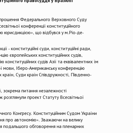
титуційного правосуддя у Бразилії
прошення Федерального Верховного Суду
Всесвітньої конференції конституційного
ою юрисдикцією», що відбувся у м.Ріо-де-
ції - конституційні суди, конституційні ради,
цію європейських конституційних судів,
 конституційних судів Азії та еквівалентних їм
кої мови, Іберо-Американську конференцію
країн, Суди країн Співдружності, Південно-
ії, зокрема питання незалежності
ож розглянули проект Статуту Всесвітньої
ічного Конгресу. Конституційним Судом України
ння про автономію». Зважаючи на велику
 для подальшого обговорення на пленарних