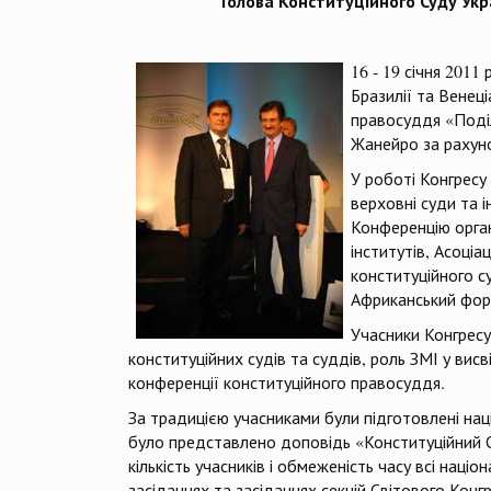
Голова Конституційного Суду Укра
16 - 19 січня 2011
Бразилії та Венеці
правосуддя «Поділ
Жанейро за рахун
У роботі Конгресу 
верховні суди та 
Конференцію орган
інститутів, Асоці
конституційного с
Африканський фору
Учасники Конгресу
конституційних судів та суддів, роль ЗМІ у вис
конференції конституційного правосуддя.
За традицією учасниками були підготовлені нац
було представлено доповідь «Конституційний С
кількість учасників і обмеженість часу всі нац
засіданнях та засіданнях секцій Світового Конгр