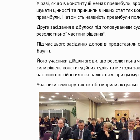
У разі, якщо в конституції немає преамбули, зр
шукати цінності та принципи в інших статтях кон
преамбули. Натомість наявність преамбули пол
Друге засідання відбулося під головуванням су
резолютивної частини рішення“.
Під час цього засідання доповіді представили 
Баулін.
Його учасники дійшли згоди, що резолютивна 
сили рішень конституційних судів та методи за
частини постійно вдосконалюється, при цьому 
Учасники семінару також обговорили актуальні 