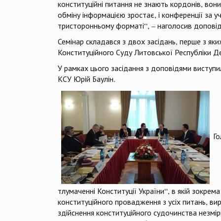
конституційні питання не знають кордонів, вони
обміну інформацією зростає, і конференції за 
тристоронньому форматі“, – наголосив доповіда
Семінар складався з двох засідань, перше з як
Конституційного Суду Литовської Республіки Д
У рамках цього засідання з доповідями виступи
КСУ Юрій Баулін.
Го
тлумаченні Конституції України“, в якій зокре
конституційного провадження з усіх питань, ви
здійснення конституційного судочинства незмірн