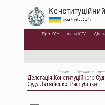
Перейти
Конституційний
до
основного
матеріалу
Офіційний вебсайт
Про КСУ
Акти КСУ
Діяль
Головна
Делегація Конститу
Делегація Конституційного Суду
Суду Латвійської Республіки