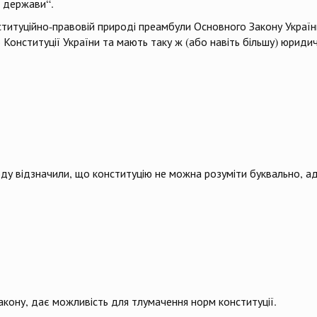
ї держави“.
ституційно-правовій природі преамбули Основного Закону України,
онституції України та мають таку ж (або навіть більшу) юридичн
ду відзначили, що конституцію не можна розуміти буквально, адже 
акону, дає можливість для тлумачення норм конституції.