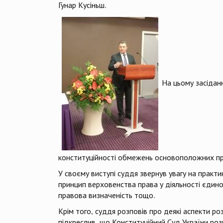
Гунар Кусіньш.
На цьому засідан
конституційності обмежень основоположних пр
У своєму виступі суддя звернув увагу на практ
принцип верховенства права у діяльності єдиног
правова визначеність тощо.
Крім того, суддя розповів про деякі аспекти 
підкреслив, що Конституційний Суд України роз