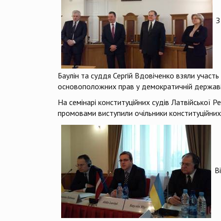
З
Баулін та суддя Сергій Вдовіченко взяли участ
основоположних прав у демократичній державі“,
На семінарі конституційних судів Латвійської Р
промовами виступили очільники конституційних с
В