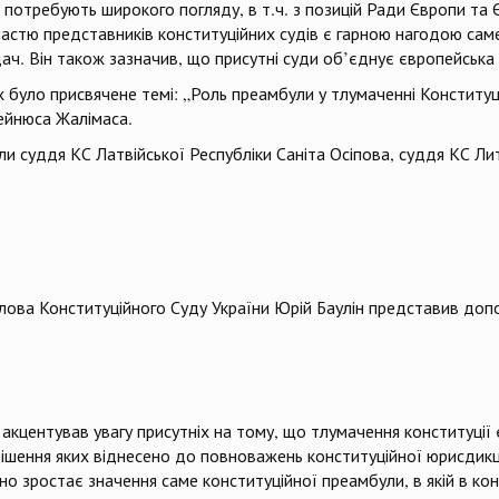
 потребують широкого погляду, в т.ч. з позицій Ради Європи та 
участю представників конституційних судів є гарною нагодою сам
ч. Він також зазначив, що присутні суди об’єднує європейська 
их було присвячене темі: „Роль преамбули у тлумаченні Конституц
ейнюса Жалімаса.
ли суддя КС Латвійської Республіки Саніта Осіпова, суддя КС Ли
лова Конституційного Суду України Юрій Баулін представив допо
ма акцентував увагу присутніх на тому, що тлумачення конституці
рішення яких віднесено до повноважень конституційної юрисдикці
о зростає значення саме конституційної преамбули, в якій в кон