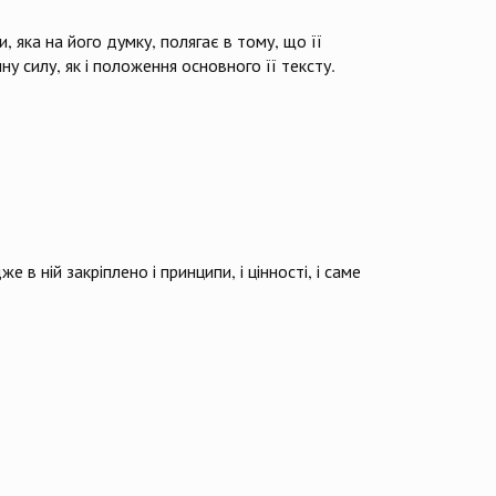
 яка на його думку, полягає в тому, що її
у силу, як і положення основного її тексту.
в ній закріплено і принципи, і цінності, і саме