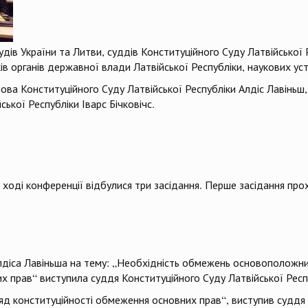
удів України та Литви, суддів Конституційного Суду Латвійської 
ків органів державної влади Латвійської Республіки, наукових ус
ова Конституційного Суду Латвійської Республіки Алдіс Лавіньш, 
ької Республіки Іварс Бічковічс.
 ході конференції відбулися три засідання. Перше засідання пр
Алдіса Лавіньша на тему: „Необхідність обмежень основоположн
прав“ виступила суддя Конституційного Суду Латвійської Респу
яд конституційності обмеження основних прав“, виступив суддя 