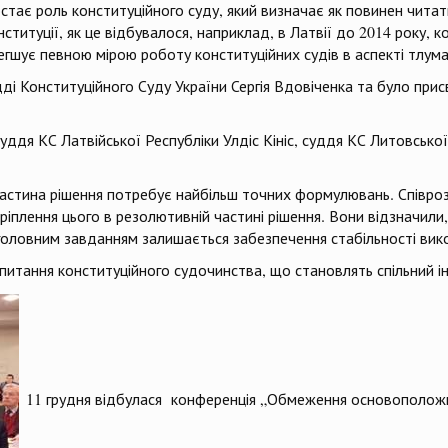
остає роль конституційного суду, який визначає як повинен чита
ституції, як це відбувалося, наприклад, в Латвії до 2014 року, к
егшує певною мірою роботу конституційних судів в аспекті тлум
дді Конституційного Суду України Сергія Вдовіченка та було пр
суддя КС Латвійської Республіки Улдіс Кініс, суддя КС Литовсько
частина рішення потребує найбільш точних формулювань. Співро
кріплення цього в резолютивній частині рішення. Вони відзначи
головним завданням залишається забезпечення стабільності вико
питання конституційного судочинства, що становлять спільний і
11 грудня відбулася конференція „Обмеження основоположни