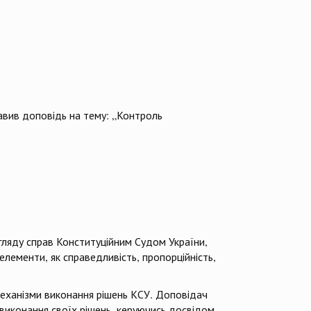
авив доповідь на тему: „Контроль
згляду справ Конституційним Судом України,
елементи, як справедливість, пропорційність,
механізми виконання рішень КСУ. Доповідач
 виконання своїх рішень, керуючись досвідом