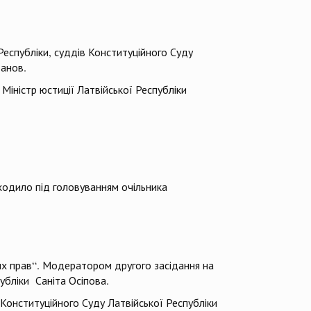
Республіки, суддів Конституційного Суду
танов.
Міністр юстиції Латвійської Республіки
оходило під головуванням очільника
их прав“. Модератором другого засідання на
бліки Саніта Осіпова.
Конституційного Суду Латвійської Республіки