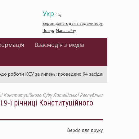
Укр
Eng
Версія для людей з вадами зору
Пошук
Мапа сайту
формація
Взаємодія з медіа
КСУ за липень: проведено 94 засідання та ухвалено 85 актів
иці Конституційного Суду Латвійської Республіки
19-ї річниці Конституційного
Версія для друку