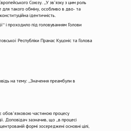
Європейського Союзу. „У зв’язку з цим роль
е для такого обміну, особливо в дво- та
конституційна ідентичність.
ії“ і проходило під головуванням Голови
товської Республіки Пранас Куцоніс та Голова
відь на тему: „Значення преамбули в
ї є обов’язковою частиною процесу
ї. Доповідач зазначив, що „в процесі
центрованій формі зосереджені основні цілі,