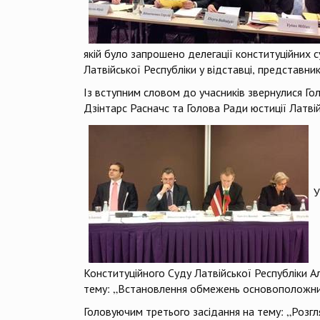
якій було запрошено делегації конституційних с
Латвійської Республіки у відставці, представни
Із вступним словом до учасників звернулися Гол
Дзінтарс Расначс та Голова Ради юстиції Латвійс
У
Конституційного Суду Латвійської Республіки 
тему: „Встановлення обмежень основоположних 
Головуючим третього засідання на тему: „Розгл