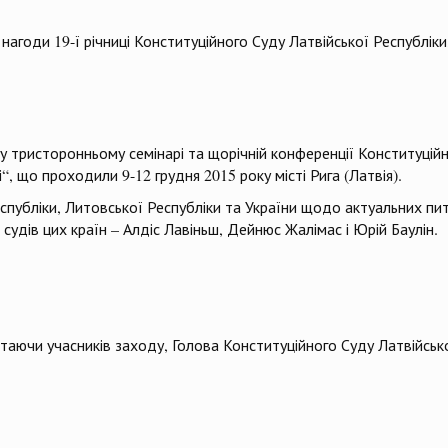
 нагоди 19-ї річниці Конституційного Суду Латвійської Республік
ь у тристоронньому семінарі та щорічній конференції Конституці
 що проходили 9-12 грудня 2015 року місті Рига (Латвія).
еспубліки, Литовської Республіки та України щодо актуальних пи
удів цих країн – Алдіс Лавіньш, Дейнюс Жалімас і Юрій Баулін.
ітаючи учасників заходу, Голова Конституційного Суду Латвійськ