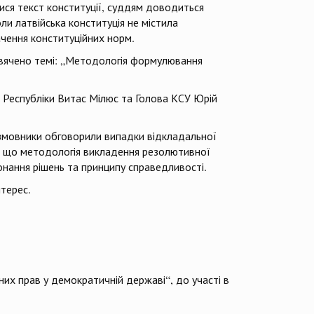
тися текст конституції, суддям доводиться
оли латвійська конституція не містила
ачення конституційних норм.
исвячено темі: „Методологія формулювання
ї Республіки Витас Мілюс та Голова КСУ Юрій
змовники обговорили випадки відкладальної
ли, що методологія викладення резолютивної
нання рішень та принципу справедливості.
нтерес.
х прав у демократичній державі“, до участі в