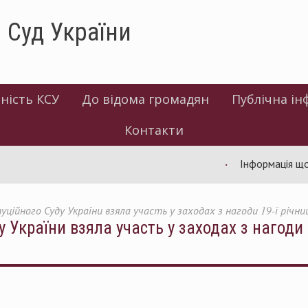
 Суд України
ність КСУ
До відома громадян
Публічна ін
Контакти
Інформація щодо роботи 
ційного Суду України взяла участь у заходах з нагоди 19-ї річн
 України взяла участь у заходах з нагоди 