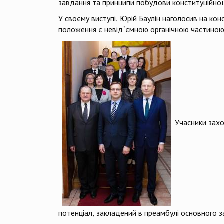
завдання та принципи побудови конституційно
У своєму виступі, Юрій Баулін наголосив на кон
положення є невід᾿ємною органічною частиною К
Учасники захо
потенціал, закладений в преамбулі основного з