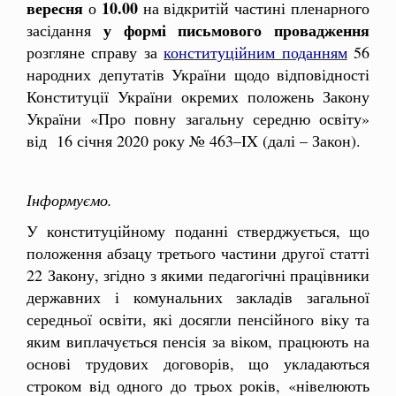
вересня
10.00
о
на відкритій частині пленарного
у формі письмового провадження
засідання
розгляне справу за
конституційним поданням
56
народних депутатів України щодо відповідності
Конституції України окремих положень Закону
України «Про повну загальну середню освіту»
від 16 січня 2020 року № 463–IX (далі – Закон).
Інформуємо.
У конституційному поданні стверджується, що
положення абзацу третього частини другої статті
22 Закону, згідно з якими педагогічні працівники
державних і комунальних закладів загальної
середньої освіти, які досягли пенсійного віку та
яким виплачується пенсія за віком, працюють на
основі трудових договорів, що укладаються
строком від одного до трьох років, «нівелюють