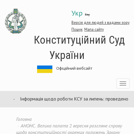
Перейти
Укр
до
Eng
основного
матеріалу
Версія для людей з вадами зору
Пошук
Мапа сайту
Конституційний Суд
України
Офіційний вебсайт
Toggle
navigatio
Інформація щодо роботи КСУ за липень: проведено 94 зас
Головна
АНОНС. Велика палата 2 вересня розгляне справу
щодо конституційності окремих положень Закону