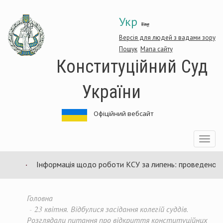
Перейти
Укр
до
Eng
основного
матеріалу
Версія для людей з вадами зору
Пошук
Мапа сайту
Конституційний Суд
України
Офіційний вебсайт
Toggle
navigatio
Інформація щодо роботи КСУ за липень: проведено 94 з
Головна
23 квітня. Відбулися засідання колегій суддів.
Розглядали питання про відкриття конституційних