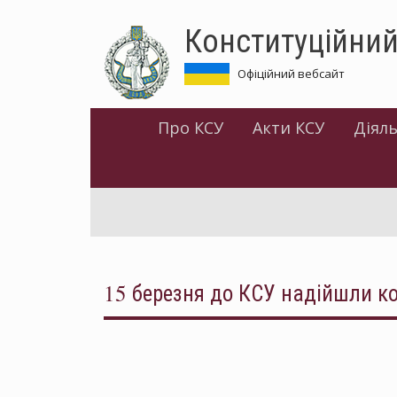
Перейти
Конституційний
до
основного
матеріалу
Офіційний вебсайт
Про КСУ
Акти КСУ
Діяль
15 березня до КСУ надійшли к