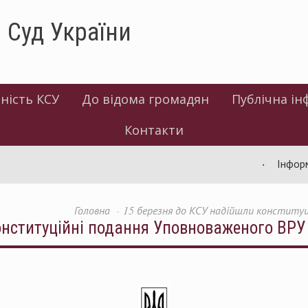
 Суд України
ність КСУ
До відома громадян
Публічна ін
Контакти
Інформа
Головна
15 березня до КСУ надійшли конституц
онституційні подання Уповноваженого ВРУ