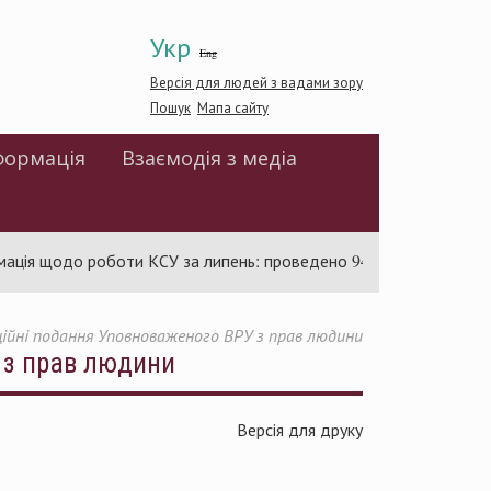
Укр
Eng
Версія для людей з вадами зору
Пошук
Мапа сайту
формація
Взаємодія з медіа
ція щодо роботи КСУ за липень: проведено 94 засідання та ухва
ійні подання Уповноваженого ВРУ з прав людини
 з прав людини
Версія для друку