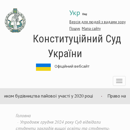
Перейти
Укр
до
Eng
основного
матеріалу
Версія для людей з вадами зору
Пошук
Мапа сайту
Конституційний Суд
України
Офіційний вебсайт
Toggle
navigatio
вництва пайової участі у 2020 році
Право на відпустку в 
Головна
Упродовж грудня 2024 року Суд відвідали
студенти закладів вищої освіти та студенти-