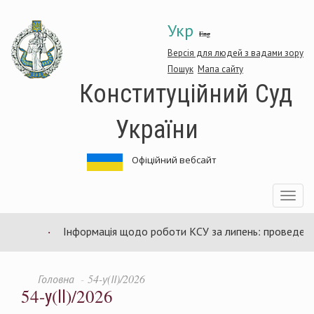
Перейти
Укр
до
Eng
основного
матеріалу
Версія для людей з вадами зору
Пошук
Мапа сайту
Конституційний Суд
України
Офіційний вебсайт
Toggle
navigatio
Інформація щодо роботи КСУ за липень: проведено 9
Головна
54-у(ІІ)/2026
54-у(ІІ)/2026