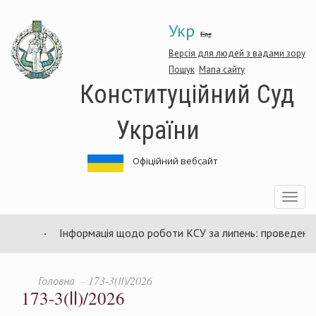
Перейти
Укр
до
Eng
основного
матеріалу
Версія для людей з вадами зору
Пошук
Мапа сайту
Конституційний Суд
України
Офіційний вебсайт
Toggle
navigatio
Інформація щодо роботи КСУ за липень: проведено 94
Головна
173-3(ІІ)/2026
173-3(ІІ)/2026