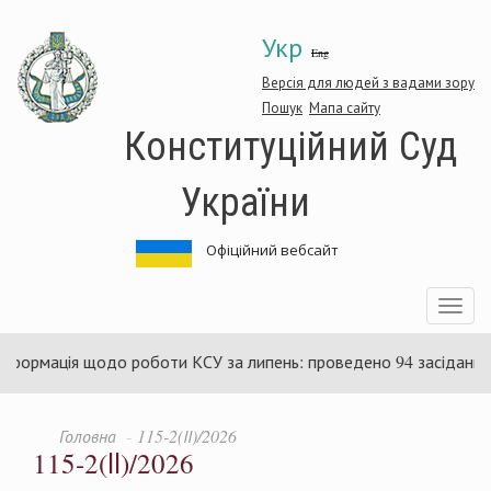
Перейти
Укр
до
Eng
основного
матеріалу
Версія для людей з вадами зору
Пошук
Мапа сайту
Конституційний Суд
України
Офіційний вебсайт
Toggle
navigatio
нформація щодо роботи КСУ за липень: проведено 94 засідання т
Головна
115-2(ІІ)/2026
115-2(ІІ)/2026