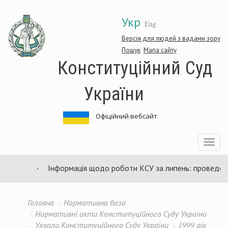
Перейти
Укр
до
Eng
основного
матеріалу
Версія для людей з вадами зору
Пошук
Мапа сайту
Конституційний Суд
України
Офіційний вебсайт
Toggle
navigatio
Інформація щодо роботи КСУ за липень: проведено 9
Головна
Нормативна база
Нормативні акти Конституційного Суду України
Ухвали Конституційного Суду України
1999 рік