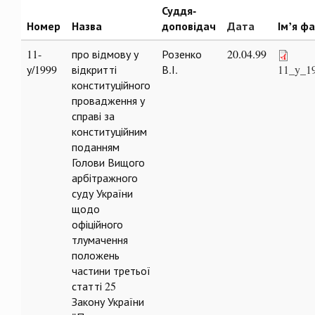
Суддя-
Номер
Назва
доповідач
Дата
Ім’я ф
11-
про відмову у
Розенко
20.04.99
у/1999
відкритті
В.І.
11_y_19
конституційного
провадження у
справі за
конституційним
поданням
Голови Вищого
арбітражного
суду України
щодо
офіційного
тлумачення
положень
частини третьої
статті 25
Закону України