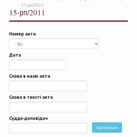
15-рп/2011
15-рп/2011
Номер акта
Дата
Дата
Слова в назві акта
Слова в тексті акта
Суддя-доповідач
Застосувати