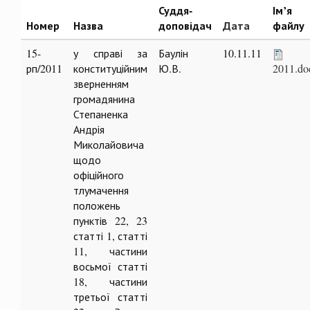
Суддя-
Ім’я
Номер
Назва
доповідач
Дата
файлу
15-
у справі за
Баулін
10.11.11
рп/2011
конституційним
Ю.В.
2011.do
зверненням
громадянина
Степаненка
Андрія
Миколайовича
щодо
офіційного
тлумачення
положень
пунктів 22, 23
статті 1, статті
11, частини
восьмої статті
18, частини
третьої статті