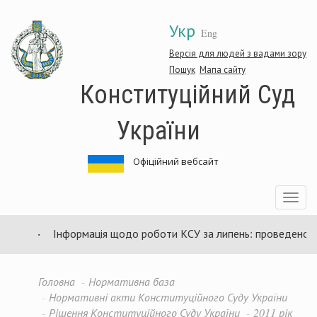
Перейти
Укр
до
Eng
основного
матеріалу
Версія для людей з вадами зору
Пошук
Мапа сайту
Конституційний Суд
України
Офіційний вебсайт
Toggle
navigatio
Інформація щодо роботи КСУ за липень: проведено 94 з
Головна
Нормативна база
Нормативні акти Конституційного Суду України
Рішення Конституційного Суду України
2011 рік