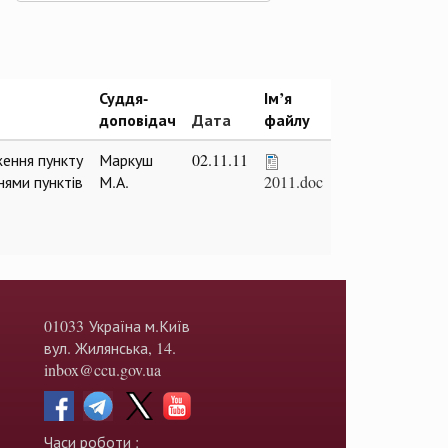
Суддя-
Ім’я
доповідач
Дата
файлу
ження пункту
Маркуш
02.11.11
нями пунктів
М.А.
2011.doc
01033 Україна м.Київ
вул. Жилянська, 14.
inbox@ccu.gov.ua
Часи роботи :