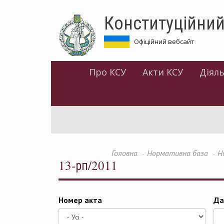
Перейти
Конституційний
до
основного
матеріалу
Офіційний вебсайт
Про КСУ
Акти КСУ
Діяль
Головна
Нормативна база
Н
13-рп/2011
Номер акта
Да