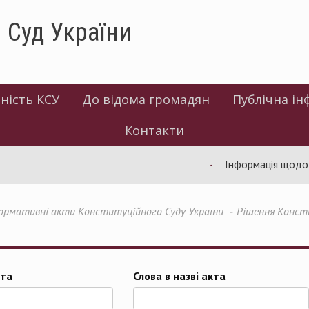
 Суд України
ність КСУ
До відома громадян
Публічна ін
Контакти
Інформація щодо ро
ормативні акти Конституційного Суду України
Рішення Консти
та
Слова в назві акта