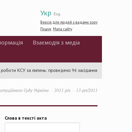
Укр
Eng
Версія для людей з вадами зору
Пошук
Мапа сайту
формація
Взаємодія з медіа
боти КСУ за липень: проведено 94 засідання та ухвалено 85 акт
туційного Суду України
2011 рік
13-рп/2011
Слова в тексті акта