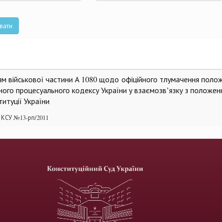
та
вати
ням військової частини А 1080 щодо офіційного тлумачення поло
ного процесуального кодексу України у взаємозв’язку з положен
титуції України
 КСУ №13-рп/2011