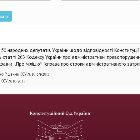
та
вати
 50 народних депутатів України щодо відповідності Конституції
ь статті 263 Кодексу України про адміністративні правопорушенн
країни „Про міліцію“ (справа про строки адміністративного затр
о Рішення КСУ №10-рп/2011
 КСУ №10-2011