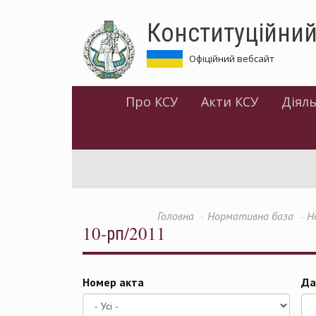
Перейти
Конституційний
до
основного
матеріалу
Офіційний вебсайт
Про КСУ
Акти КСУ
Діяль
Головна
Нормативна база
Н
10-рп/2011
Номер акта
Да