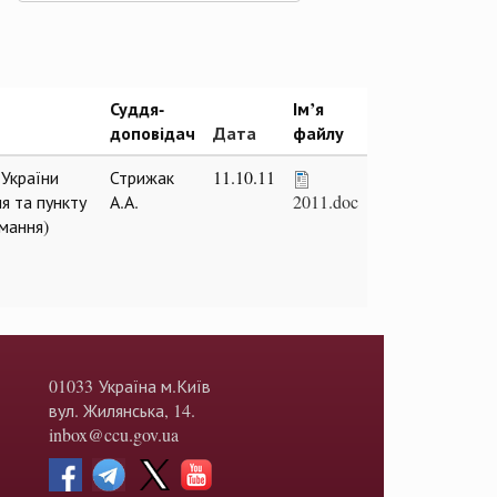
Суддя-
Ім’я
доповідач
Дата
файлу
 України
Стрижак
11.10.11
я та пункту
А.А.
2011.doc
имання)
01033 Україна м.Київ
вул. Жилянська, 14.
inbox@ccu.gov.ua