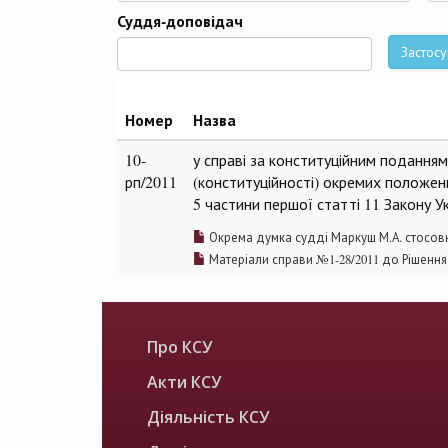
Да
Суддя-доповідач
Застосу
Номер
Назва
10-
у справі за конституційним поданням
рп/2011
(конституційності) окремих положен
5 частини першої статті 11 Закону У
Окрема думка судді Маркуш М.А. стосовн
Матеріали справи №1-28/2011 до Рішення
Про КСУ
Акти КСУ
Діяльність КСУ