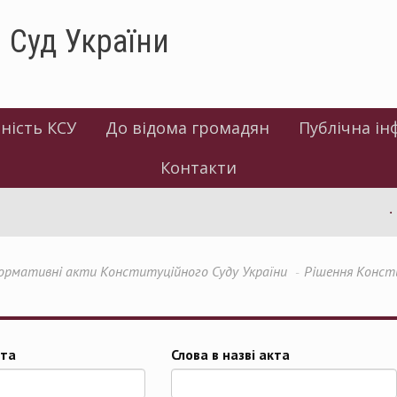
 Суд України
ність КСУ
До відома громадян
Публічна ін
Контакти
ормативні акти Конституційного Суду України
Рішення Консти
та
Слова в назві акта