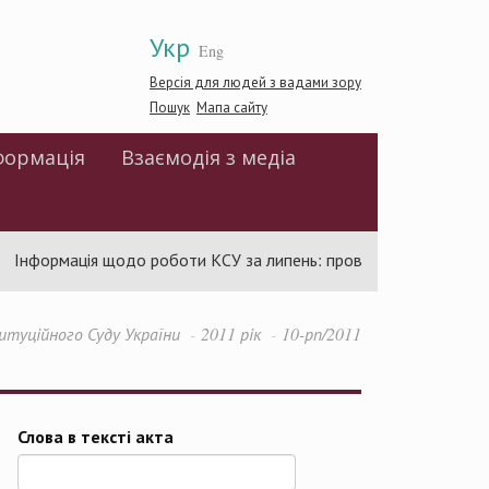
Укр
Eng
Версія для людей з вадами зору
Пошук
Мапа сайту
формація
Взаємодія з медіа
Інформація щодо роботи КСУ за липень: проведено 94 засідання
туційного Суду України
2011 рік
10-рп/2011
Слова в тексті акта