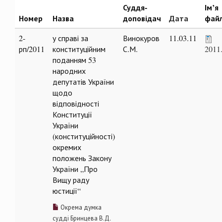
Суддя-
Ім’я
Номер
Назва
доповідач
Дата
фай
2-
у справі за
Винокуров
11.03.11
рп/2011
конституційним
С.М.
2011
поданням 53
народних
депутатів України
щодо
відповідності
Конституції
України
(конституційності)
окремих
положень Закону
України „Про
Вищу раду
юстиції“
Окрема думка
судді Бринцева В.Д.