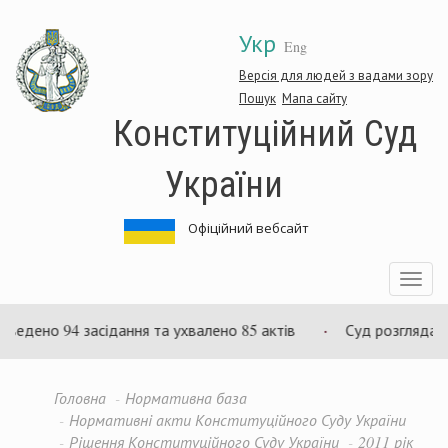
Перейти
Укр
до
Eng
основного
матеріалу
Версія для людей з вадами зору
Пошук
Мапа сайту
Конституційний Суд
України
Офіційний вебсайт
Toggle
navigatio
едено 94 засідання та ухвалено 85 актів
Суд розглядає с
Головна
Нормативна база
Нормативні акти Конституційного Суду України
Рішення Конституційного Суду України
2011 рік