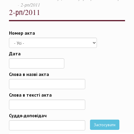
2-рп/2011
2-рп/2011
Номер акта
Дата
Дата
Слова в назві акта
Слова в тексті акта
Суддя-доповідач
Застосувати