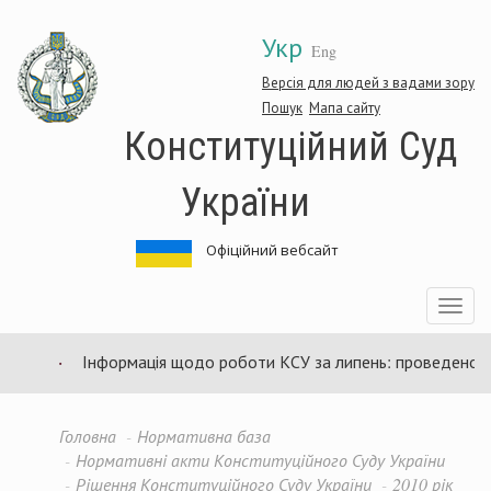
Перейти
Укр
до
Eng
основного
матеріалу
Версія для людей з вадами зору
Пошук
Мапа сайту
Конституційний Суд
України
Офіційний вебсайт
Toggle
navigatio
Інформація щодо роботи КСУ за липень: проведено 94 з
Головна
Нормативна база
Нормативні акти Конституційного Суду України
Рішення Конституційного Суду України
2010 рік