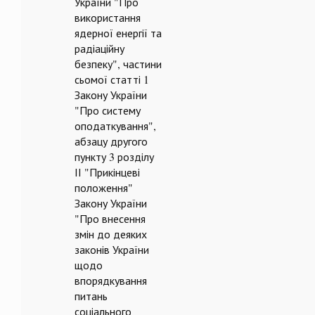
України "Про
використання
ядерної енергії та
радіаційну
безпеку", частини
сьомої статті 1
Закону України
"Про систему
оподаткування",
абзацу другого
пункту 3 розділу
ІІ "Прикінцеві
положення"
Закону України
"Про внесення
змін до деяких
законів України
щодо
впорядкування
питань
соціального