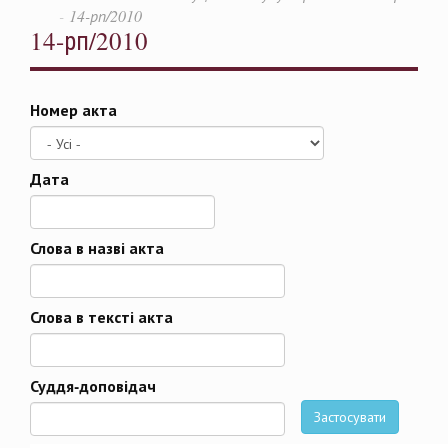
14-рп/2010
14-рп/2010
Номер акта
Дата
Дата
Слова в назві акта
Слова в тексті акта
Суддя-доповідач
Застосувати