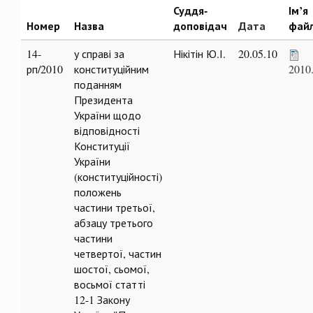
Суддя-
Ім’я
Номер
Назва
доповідач
Дата
фай
14-
у справі за
Нікітін Ю.І.
20.05.10
рп/2010
конституційним
2010
поданням
Президента
України щодо
відповідності
Конституції
України
(конституційності)
положень
частини третьої,
абзацу третього
частини
четвертої, частин
шостої, сьомої,
восьмої статті
12-1 Закону