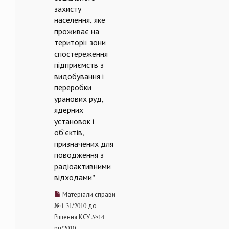
захисту
населення, яке
проживає на
території зони
спостереження
підприємств з
видобування і
переробки
уранових руд,
ядерних
установок і
об'єктів,
призначених для
поводження з
радіоактивними
відходами"
Матеріали справи
№1-31/2010 до
Рішення КСУ №14-
рп/2010