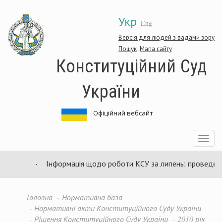
Перейти
Укр
до
Eng
основного
матеріалу
Версія для людей з вадами зору
Пошук
Мапа сайту
Конституційний Суд
України
Офіційний вебсайт
Toggle
navigatio
Інформація щодо роботи КСУ за липень: проведено 9
Головна
Нормативна база
Нормативні акти Конституційного Суду України
Рішення Конституційного Суду України
2010 рік