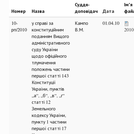
Суддя-
Ім’я
Номер
Назва
доповідач
Дата
фай
10-
у справі за
Кампо
01.04.10
рп/2010
конституційним
В.М.
2010
поданням Вищого
адміністративного
суду України
щодо офіційного
тлумачення
положень частини
першої статті 143
Конституції
України, пунктів
„а“, „б“, „в“, „г“
статті 12
Земельного
кодексу України,
пункту 1 частини
першої статті 17