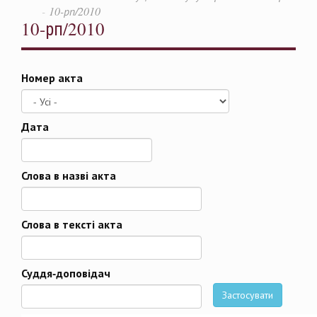
10-рп/2010
10-рп/2010
Номер акта
Дата
Дата
Слова в назві акта
Слова в тексті акта
Суддя-доповідач
Застосувати